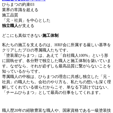
ひらまつの約束
03
業界の常識を超える
施工品質
「元・社員」を中心とした
独立職人
が支える
どこにも真似できない
施工体制
私たちの施工を支えるのは、HRF会に所属する厳しい基準を
クリアしたプロの専属職人たちです。
「塗装屋ひらまつ」は、あえて「自社職人100%」という形
に固執せず、各分野で独立した職人と施工体制を築いていま
す。なぜなら、それが必ずしも最高品質に繋がらないことを
知っているからです。
専属職人の中核は、ひらまつの理念に共感し独立した「元・
社員」の職人たち。会社のやり方も、私たちの想いも深く理
解してくれている彼らだからこそ、単なる下請けではない、
「チームひらまつ」として最高の仕事をしてくれます。
職人歴20年の経験豊富な職人や、国家資格である一級塗装技