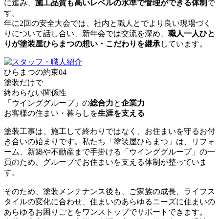
に進み、
施工品質も高いレベルの水準で管理ができる体制
で
す。
年に2回の安全大会では、社内と職人とでより良い現場づく
りについて話し合い、新年会では交流を深め、
職人一人ひと
りが塗装屋ひらまつの想い・こだわりを継承
しています。
ひらまつの約束
04
塗装だけで
終わらない関係性
「ウインググループ」の
総合力
と
企業力
お客様の住まい・暮らしを
生涯を支える
塗装工事は、施工して終わりではなく、お住まいを守るお付
き合いの始まりです。私たち「塗装屋ひらまつ」は、リフォ
ーム、新築や不動産まで手掛ける「ウインググループ」の一
員のため、グループでお住まいを支える体制が整っていま
す。
そのため、塗装メンテナンス後も、ご家族の成長、ライフス
タイルの変化に合わせ、住まいのあらゆるニーズに住まいの
あらゆるお困りごとをワンストップでサポートできます。