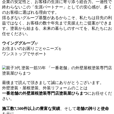
企業の安定性と、お客様の生涯に寄り添う総合力。一過性で
終わらないこの「生涯パートナー」としての安心感が、多く
のお客様に選ばれる理由です。
揺るぎないグループ基盤があるからこそ、私たちは目先の利
益ではなく、お客様の数十年先まで見据えたご提案ができま
す。塗装から始まる、未来の暮らしのすべてを、私たちにお
任せください。
ウインググループ
が
お住まいのお困りごと
ニーズ
や
を
ワンストップでサポート
最後まで読んで頂きまして誠にありがとうございます。
外壁塗装・屋根塗装、外装リフォームのことは
一番老舗の外壁屋根塗装専門店塗装屋ひらまつ
にお任せくだ
さい。
施工数7,500件以上の豊富な実績
、そして
老舗の誇りと使命
を元に