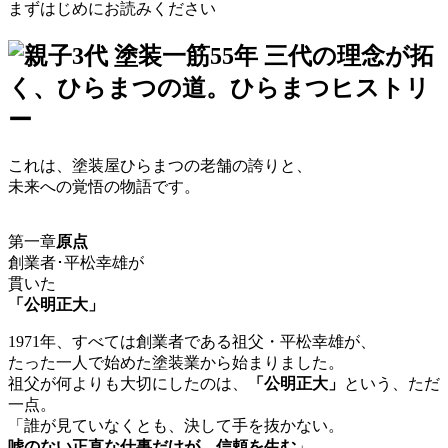
まずはじめにお読みください
これは、塗装屋ひらまつの老舗の誇りと、
未来への覚悟の物語です。
第一章
原点
創業者･平松幸雄
が
貫いた
「公明正大」
1971年、すべては創業者である祖父・平松幸雄が、
たった一人で始めた塗装業から始まりました。
祖父が何よりも大切にしたのは、
「公明正大」
という、ただ
一点。
「誰が見ていなくとも、決して手を抜かない。
嘘のない正直な仕事だけが、信頼を生む
」