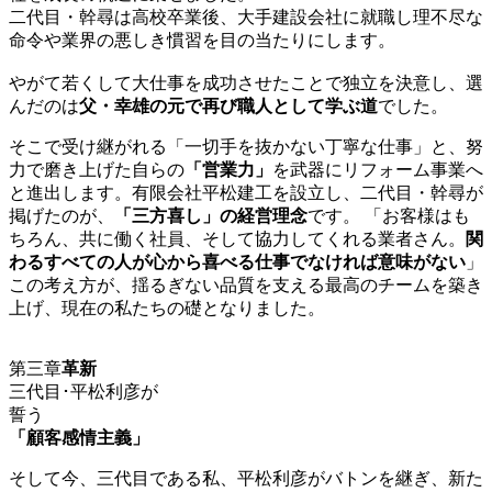
二代目・幹尋は高校卒業後、大手建設会社に就職し理不尽な
命令や業界の悪しき慣習を目の当たりにします。
やがて若くして大仕事を成功させたことで独立を決意し、選
んだのは
父・幸雄の元で再び職人として学ぶ道
でした。
そこで受け継がれる「一切手を抜かない丁寧な仕事」と、努
力で磨き上げた自らの
「営業力」
を武器にリフォーム事業へ
と進出します。有限会社平松建工を設立し、二代目・幹尋が
掲げたのが、
「三方喜し」の経営理念
です。 「お客様はも
ちろん、共に働く社員、そして協力してくれる業者さん。
関
わるすべての人が心から喜べる仕事でなければ意味がない
」
この考え方が、揺るぎない品質を支える最高のチームを築き
上げ、現在の私たちの礎となりました。
第三章
革新
三代目･平松利彦
が
誓う
「顧客感情主義」
そして今、三代目である私、平松利彦がバトンを継ぎ、新た