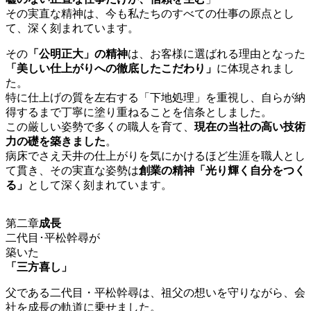
その実直な精神は、今も私たちのすべての仕事の原点とし
て、深く刻まれています。
その
「公明正大」の精神
は、お客様に選ばれる理由となった
「美しい仕上がりへの徹底したこだわり」
に体現されまし
た。
特に仕上げの質を左右する「下地処理」を重視し、自らが納
得するまで丁寧に塗り重ねることを信条としました。
この厳しい姿勢で多くの職人を育て、
現在の当社の高い技術
力の礎を築きました
。
病床でさえ天井の仕上がりを気にかけるほど生涯を職人とし
て貫き、その実直な姿勢は
創業の精神「光り輝く自分をつく
る」
として深く刻まれています。
第二章
成長
二代目･平松幹尋
が
築いた
「三方喜し」
父である二代目・平松幹尋は、祖父の想いを守りながら、会
社を成長の軌道に乗せました。