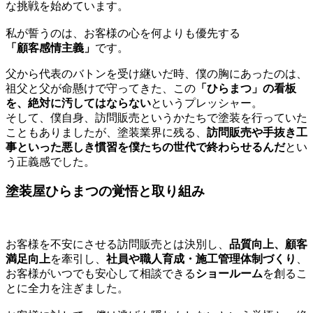
な挑戦を始めています。
私が誓うのは、お客様の心を何よりも優先する
「顧客感情主義」
です。
父から代表のバトンを受け継いだ時、僕の胸にあったのは、
祖父と父が命懸けで守ってきた、この
「ひらまつ」の看板
を、絶対に汚してはならない
というプレッシャー。
そして、僕自身、訪問販売というかたちで塗装を行っていた
こともありましたが、塗装業界に残る、
訪問販売や手抜き工
事といった悪しき慣習を僕たちの世代で終わらせるんだ
とい
う正義感でした。
塗装屋ひらまつの覚悟と取り組み
お客様を不安にさせる訪問販売とは決別し、
品質向上、顧客
満足向上
を牽引し、
社員や職人育成・施工管理体制づくり
、
お客様がいつでも安心して相談できる
ショールーム
を創るこ
とに全力を注ぎました。