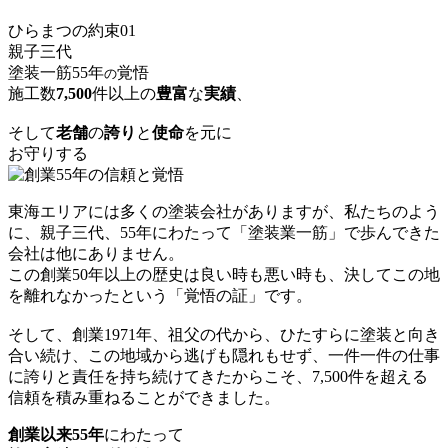
ひらまつの約束
01
親子三代
塗装一筋55年
覚悟
の
施工数
7,500
件以上
の
豊富
な
実績
、
そして
老舗
の
誇り
と
使命
を元に
お守りする
東海エリアには多くの塗装会社がありますが、私たちのよう
に、親子三代、55年にわたって「塗装業一筋」で歩んできた
会社は他にありません。
この創業50年以上の歴史は良い時も悪い時も、決してこの地
を離れなかったという「覚悟の証」です。
そして、創業1971年、祖父の代から、ひたすらに塗装と向き
合い続け、この地域から逃げも隠れもせず、一件一件の仕事
に誇りと責任を持ち続けてきたからこそ、7,500件を超える
信頼を積み重ねることができました。
創業以来55年
にわたって