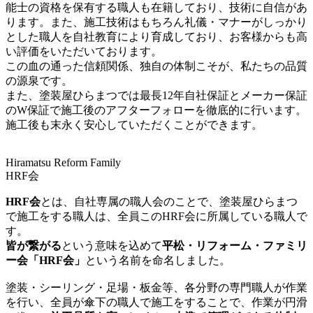
能士の資格を保有する職人も在籍しており、技術に自信があ
ります。また、施工技術はもちろん礼儀・マナーがしっかり
とした職人を自社教育により育成しており、お客様からも高
い評価をいただいております。
この血の通った信頼関係、独自の体制こそが、私たちの品質
の源泉です。
また、塗装屋ひらまつでは最長12年自社保証とメーカー保証
のW保証で施工後のアフターフォローを徹底的に行います。
施工後も末永く安心していただくことができます。
H
iramatsu
R
eform
F
amily
HRF会
HRF会
とは、自社専属の職人会のことで、塗装屋ひらまつ
で施工をする職人は、全員このHRF会に所属している職人で
す。
皆が繋がる
という意味を込めて
平松・リフォーム・ファミリ
ー会「HRF会」
という名前を命名しました。
塗装・シーリング・足場・板金等、各分野の専門職人が作業
を行い、全員が傘下の職人で施工をすることで、作業が円滑