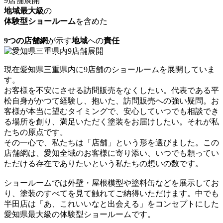
9店舗展開
地域最大級
の
体験型ショールーム
を含めた
9つの店舗網
が示す
地域
への
責任
現在愛知県三重県内に9店舗のショールームを展開していま
す。
お客様を不安にさせる訪問販売をなくしたい。代表である平
松自身がかつて経験し、抱いた、訪問販売への強い疑問。お
客様が本当に望むタイミングで、安心していつでも相談でき
る場所を創り、満足いただく塗装をお届けしたい。それが私
たちの原点です。
その一心で、私たちは「店舗」という形を選びました。この
店舗網は、愛知全域のお客様に寄り添い、いつでも頼ってい
ただける存在でありたいという私たちの想いの数です。
ショールームでは外壁・屋根模型や塗料缶などを展示してお
り、塗装のすべてを見て触れてご納得いただけます。中でも
半田店は「あ、これいいなと出会える」をコンセプトにした
愛知県最大級の体験型ショールームです。