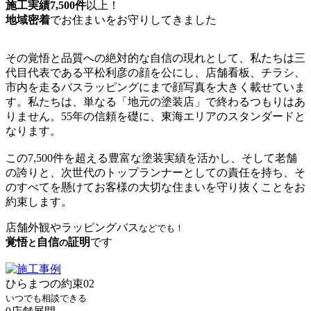
施工実績7,500件
以上！
地域密着
でお住まいをお守りしてきました
その覚悟と品質への絶対的な自信の現れとして、私たちは三
代目代表である平松利彦の顔を公にし、店舗看板、チラシ、
市内を走るバスラッピングにまで顔写真を大きく載せていま
す。私たちは、単なる「地元の塗装店」で終わるつもりはあ
りません。55年の信頼を礎に、東海エリアのスタンダードと
なります。
この7,500件を超える豊富な塗装実績を活かし、そして老舗
の誇りと、次世代のトップランナーとしての責任を持ち、そ
のすべてを懸けてお客様の大切な住まいを守り抜くことをお
約束します。
店舗外観やラッピングバス
などでも！
覚悟
自信
証明
です
と
の
ひらまつの約束
02
いつでも相談できる