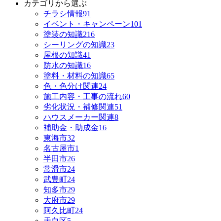
カテゴリから選ぶ
チラシ情報
91
イベント・キャンペーン
101
塗装の知識
216
シーリングの知識
23
屋根の知識
41
防水の知識
16
塗料・材料の知識
65
色・色分け関連
24
施工内容・工事の流れ
60
劣化状況・補修関連
51
ハウスメーカー関連
8
補助金・助成金
16
東海市
32
名古屋市
1
半田市
26
常滑市
24
武豊町
24
知多市
29
大府市
29
阿久比町
24
天白区
5