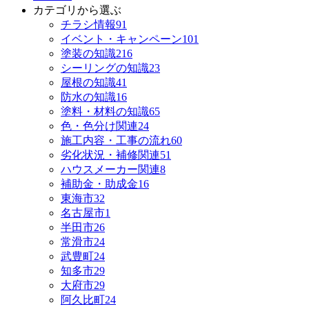
カテゴリから選ぶ
チラシ情報
91
イベント・キャンペーン
101
塗装の知識
216
シーリングの知識
23
屋根の知識
41
防水の知識
16
塗料・材料の知識
65
色・色分け関連
24
施工内容・工事の流れ
60
劣化状況・補修関連
51
ハウスメーカー関連
8
補助金・助成金
16
東海市
32
名古屋市
1
半田市
26
常滑市
24
武豊町
24
知多市
29
大府市
29
阿久比町
24