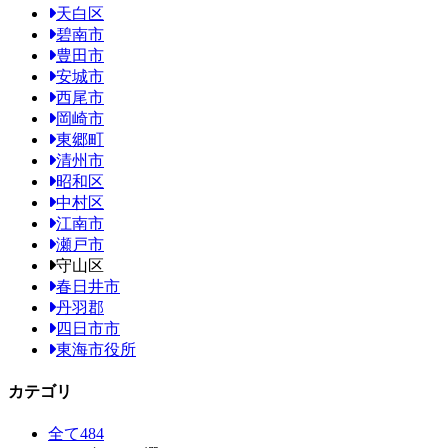
天白区
碧南市
豊田市
安城市
西尾市
岡崎市
東郷町
清州市
昭和区
中村区
江南市
瀬戸市
守山区
春日井市
丹羽郡
四日市市
東海市役所
カテゴリ
全て
484