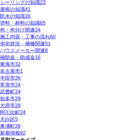
シーリングの知識
23
屋根の知識
41
防水の知識
16
塗料・材料の知識
65
色・色分け関連
24
施工内容・工事の流れ
60
劣化状況・補修関連
51
ハウスメーカー関連
8
補助金・助成金
16
東海市
32
名古屋市
1
半田市
26
常滑市
24
武豊町
24
知多市
29
大府市
29
阿久比町
24
天白区
5
東浦町
26
新着情報
92
月別アーカイブ