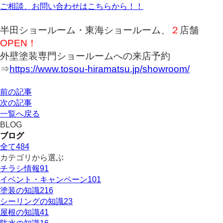
ご相談、お問い合わせはこちらから！！
半田ショールーム・東海ショールーム、
２
店舗
OPEN！
外壁塗装専門ショールームへの来店予約
⇒
https://www.tosou-hiramatsu.jp/showroom/
前の記事
次の記事
一覧へ戻る
BLOG
ブログ
全て
484
カテゴリから選ぶ
チラシ情報
91
イベント・キャンペーン
101
塗装の知識
216
シーリングの知識
23
屋根の知識
41