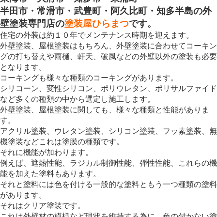
半田市・常滑市・武豊町・阿久比町・知多半島の外
壁塗装専門店の
塗装屋ひらまつ
です。
住宅の外装は約１０年でメンテナンス時期を迎えます。
外壁塗装、屋根塗装はもちろん、外壁塗装に合わせてコーキン
グの打ち替えや雨樋、軒天、破風などの外壁以外の塗装も必要
となります。
コーキングも様々な種類のコーキングがあります。
シリコーン、変性シリコン、ポリウレタン、ポリサルファイド
など多くの種類の中から選定し施工します。
外壁塗装、屋根塗装に関しても、様々な種類と性能がありま
す。
アクリル塗装、ウレタン塗装、シリコン塗装、フッ素塗装、無
機塗装などこれは塗膜の種類です。
それに機能が加わります。
例えば、遮熱性能、ラジカル制御性能、弾性性能、これらの機
能を加えた塗料もあります。
それと塗料には色を付ける一般的な塗料ともう一つ種類の塗料
があります。
それはクリア塗装です。
これは外壁材の模様など現状を維持する為に、色の付かない塗