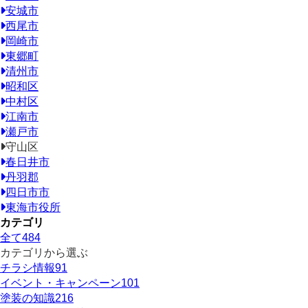
安城市
西尾市
岡崎市
東郷町
清州市
昭和区
中村区
江南市
瀬戸市
守山区
春日井市
丹羽郡
四日市市
東海市役所
カテゴリ
全て
484
カテゴリから選ぶ
チラシ情報
91
イベント・キャンペーン
101
塗装の知識
216