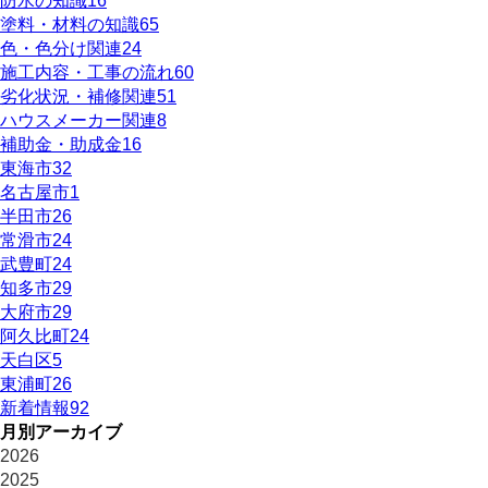
防水の知識
16
塗料・材料の知識
65
色・色分け関連
24
施工内容・工事の流れ
60
劣化状況・補修関連
51
ハウスメーカー関連
8
補助金・助成金
16
東海市
32
名古屋市
1
半田市
26
常滑市
24
武豊町
24
知多市
29
大府市
29
阿久比町
24
天白区
5
東浦町
26
新着情報
92
月別アーカイブ
2026
2025