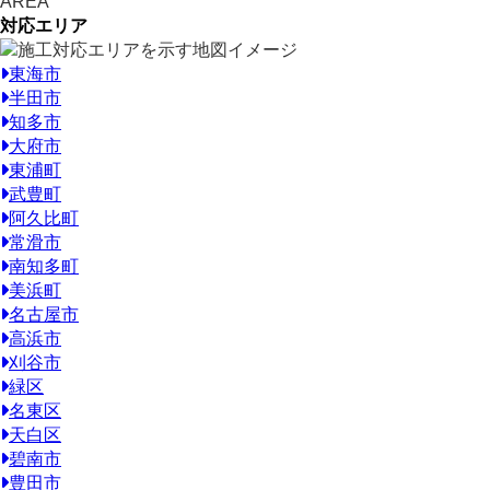
AREA
対応エリア
東海市
半田市
知多市
大府市
東浦町
武豊町
阿久比町
常滑市
南知多町
美浜町
名古屋市
高浜市
刈谷市
緑区
名東区
天白区
碧南市
豊田市