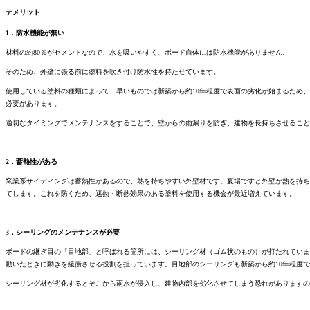
デメリット
1．防水機能が無い
材料の約80％がセメントなので、水を吸いやすく、ボード自体には防水機能がありません。
そのため、外壁に張る前に塗料を吹き付け防水性を持たせています。
使用している塗料の種類によって、早いものでは新築から約10年程度で表面の劣化が始まるため、
必要があります。
適切なタイミングでメンテナンスをすることで、壁からの雨漏りを防ぎ、建物を長持ちさせること
2．蓄熱性がある
窯業系サイディングは蓄熱性があるので、熱を持ちやすい外壁材です。夏場ですと外壁が熱を持ち
てします。これを防ぐため、遮熱・断熱効果のある塗料を使用する機会が最近増えています。
3．シーリングのメンテナンスが必要
ボードの継ぎ目の「目地部」と呼ばれる箇所には、シーリング材（ゴム状のもの）が打たれていま
動いたときに動きを緩衝させる役割を担っています。目地部のシーリングも新築から約10年程度
シーリング材が劣化するとそこから雨水が侵入し、建物内部を劣化させてしまう恐れがありますの