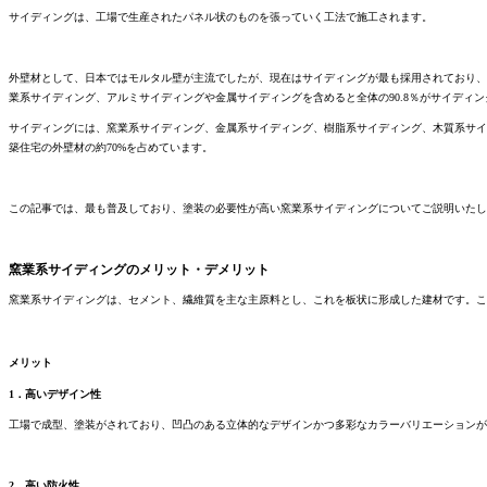
サイディングは、工場で生産されたパネル状のものを張っていく工法で施工されます。
外壁材として、日本ではモルタル壁が主流でしたが、現在はサイディングが最も採用されており、（
業系サイディング、アルミサイディングや金属サイディングを含めると全体の90.8％がサイディ
サイディングには、窯業系サイディング、金属系サイディング、樹脂系サイディング、木質系サイ
築住宅の外壁材の約70%を占めています。
この記事では、最も普及しており、塗装の必要性が高い窯業系サイディングについてご説明いたし
窯業系サイディングのメリット・デメリット
窯業系サイディングは、セメント、繊維質を主な主原料とし、これを板状に形成した建材です。こ
メリット
1．高いデザイン性
工場で成型、塗装がされており、凹凸のある立体的なデザインかつ多彩なカラーバリエーションが
2．高い防火性