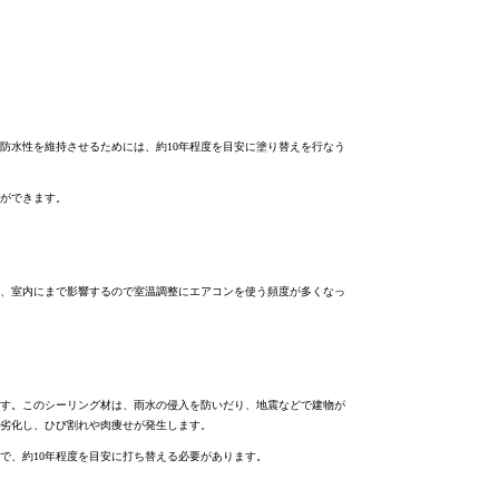
防水性を維持させるためには、約10年程度を目安に塗り替えを行なう
ができます。
、室内にまで影響するので室温調整にエアコンを使う頻度が多くなっ
す。このシーリング材は、雨水の侵入を防いだり、地震などで建物が
で劣化し、ひび割れや肉痩せが発生します。
で、約10年程度を目安に打ち替える必要があります。