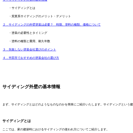
・サイディングとは
・窯業系サイディングのメリット・デメリット
２．サイディングの外壁塗装は必要？ 時期、塗料の種類、価格について
・塗装の必要性とタイミング
・塗料の種類と費用、耐久年数
３．失敗しない塗装会社選びのポイント
４．半田市でおすすめの塗装会社の選び方
サイディング外壁の基本情報
まず、サイディングとはどのようなものなのかを簡単にご紹介いたします。サイディングという建
サイディングとは
ここでは、家の建築時におけるサイディングの使われ方についてご紹介します。