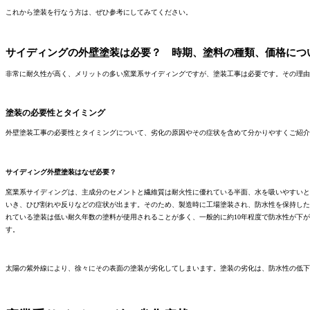
これから塗装を行なう方は、ぜひ参考にしてみてください。
サイディングの外壁塗装は必要？ 時期、塗料の種類、価格につ
非常に耐久性が高く、メリットの多い窯業系サイディングですが、塗装工事は必要です。その理由
塗装の必要性とタイミング
外壁塗装工事の必要性とタイミングについて、劣化の原因やその症状を含めて分かりやすくご紹介
サイディング外壁塗装はなぜ必要？
窯業系サイディングは、主成分のセメントと繊維質は耐火性に優れている半面、水を吸いやすいと
いき、ひび割れや反りなどの症状が出ます。そのため、製造時に工場塗装され、防水性を保持した
れている塗装は低い耐久年数の塗料が使用されることが多く、一般的に約10年程度で防水性が下
す。
太陽の紫外線により、徐々にその表面の塗装が劣化してしまいます。塗装の劣化は、防水性の低下