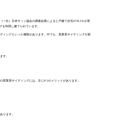
一社）日本サッシ協会の調査結果によると戸建て住宅の78.3％が窯
ングを利用し建てられています。
ディングといった種類があります。中でも、窯業系サイディングが新
ます。
の窯業系サイディングには、主に6つのメリットがあります。
あります。