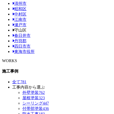
清州市
昭和区
中村区
江南市
瀬戸市
守山区
春日井市
丹羽郡
四日市市
東海市役所
WORKS
施工事例
全て
781
工事内容から選ぶ
外壁塗装
762
屋根塗装
323
シーリング
447
付帯部塗装
436
防水工事
183