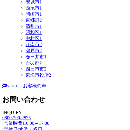
安城市
1
西尾市
1
岡崎市
1
東郷町
2
清州市
1
昭和区
1
中村区
1
江南市
2
瀬戸市
2
春日井市
1
丹羽郡
2
四日市市
2
東海市役所
2
お客様の声
VOICE
お問い合わせ
INQUIRY
0800-200-2875
[営業時間]10:00～17:00
[定休日]水曜・祝日