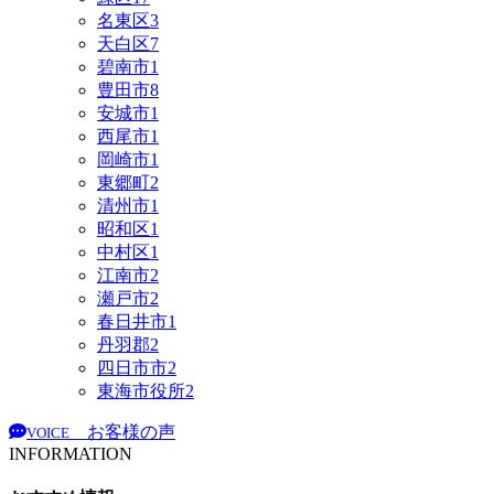
名東区
3
天白区
7
碧南市
1
豊田市
8
安城市
1
西尾市
1
岡崎市
1
東郷町
2
清州市
1
昭和区
1
中村区
1
江南市
2
瀬戸市
2
春日井市
1
丹羽郡
2
四日市市
2
東海市役所
2
お客様の声
VOICE
INFORMATION