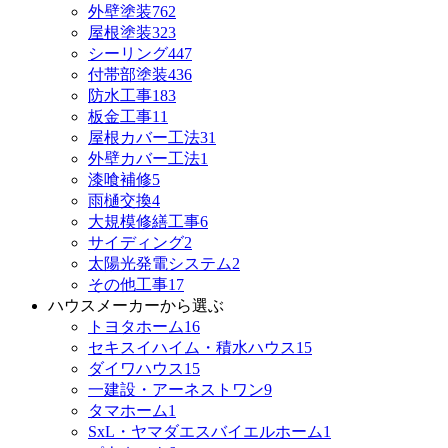
外壁塗装
762
屋根塗装
323
シーリング
447
付帯部塗装
436
防水工事
183
板金工事
11
屋根カバー工法
31
外壁カバー工法
1
漆喰補修
5
雨樋交換
4
大規模修繕工事
6
サイディング
2
太陽光発電システム
2
その他工事
17
ハウスメーカーから選ぶ
トヨタホーム
16
セキスイハイム・積水ハウス
15
ダイワハウス
15
一建設・アーネストワン
9
タマホーム
1
SxL・ヤマダエスバイエルホーム
1