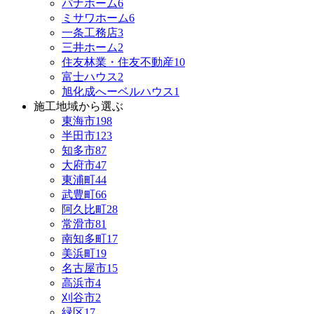
パナホーム
6
ミサワホーム
6
一条工務店
3
三井ホーム
2
住友林業・住友不動産
10
富士ハウス
2
旭化成へーベルハウス
1
施工地域から選ぶ
東海市
198
半田市
123
知多市
87
大府市
47
東浦町
44
武豊町
66
阿久比町
28
常滑市
81
南知多町
17
美浜町
19
名古屋市
15
高浜市
4
刈谷市
2
緑区
17