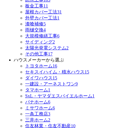
板金工事
11
屋根カバー工法
31
外壁カバー工法
1
漆喰補修
5
雨樋交換
4
大規模修繕工事
6
サイディング
2
太陽光発電システム
2
その他工事
17
ハウスメーカーから選ぶ
トヨタホーム
16
セキスイハイム・積水ハウス
15
ダイワハウス
15
一建設・アーネストワン
9
タマホーム
1
SxL・ヤマダエスバイエルホーム
1
パナホーム
6
ミサワホーム
6
一条工務店
3
三井ホーム
2
住友林業・住友不動産
10