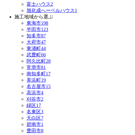
富士ハウス
2
旭化成へーベルハウス
1
施工地域から選ぶ
東海市
198
半田市
123
知多市
87
大府市
47
東浦町
44
武豊町
66
阿久比町
28
常滑市
81
南知多町
17
美浜町
19
名古屋市
15
高浜市
4
刈谷市
2
緑区
17
名東区
3
天白区
7
碧南市
1
豊田市
8