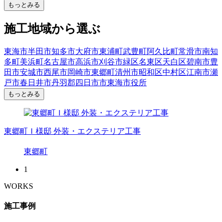
もっとみる
施工地域から選ぶ
東海市
半田市
知多市
大府市
東浦町
武豊町
阿久比町
常滑市
南知
多町
美浜町
名古屋市
高浜市
刈谷市
緑区
名東区
天白区
碧南市
豊
田市
安城市
西尾市
岡崎市
東郷町
清州市
昭和区
中村区
江南市
瀬
戸市
春日井市
丹羽郡
四日市市
東海市役所
もっとみる
東郷町Ｉ様邸 外装・エクステリア工事
東郷町
1
WORKS
施工事例