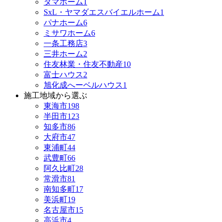
タマホーム
1
SxL・ヤマダエスバイエルホーム
1
パナホーム
6
ミサワホーム
6
一条工務店
3
三井ホーム
2
住友林業・住友不動産
10
富士ハウス
2
旭化成へーベルハウス
1
施工地域から選ぶ
東海市
198
半田市
123
知多市
86
大府市
47
東浦町
44
武豊町
66
阿久比町
28
常滑市
81
南知多町
17
美浜町
19
名古屋市
15
高浜市
4