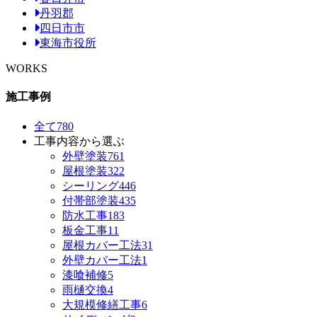
丹羽郡
四日市市
東海市役所
WORKS
施工事例
全て
780
工事内容から選ぶ
外壁塗装
761
屋根塗装
322
シーリング
446
付帯部塗装
435
防水工事
183
板金工事
11
屋根カバー工法
31
外壁カバー工法
1
漆喰補修
5
雨樋交換
4
大規模修繕工事
6