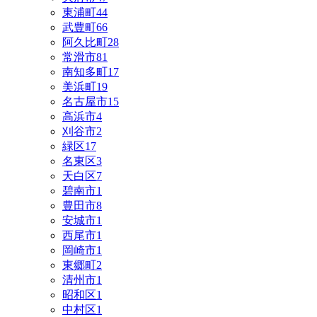
東浦町
44
武豊町
66
阿久比町
28
常滑市
81
南知多町
17
美浜町
19
名古屋市
15
高浜市
4
刈谷市
2
緑区
17
名東区
3
天白区
7
碧南市
1
豊田市
8
安城市
1
西尾市
1
岡崎市
1
東郷町
2
清州市
1
昭和区
1
中村区
1