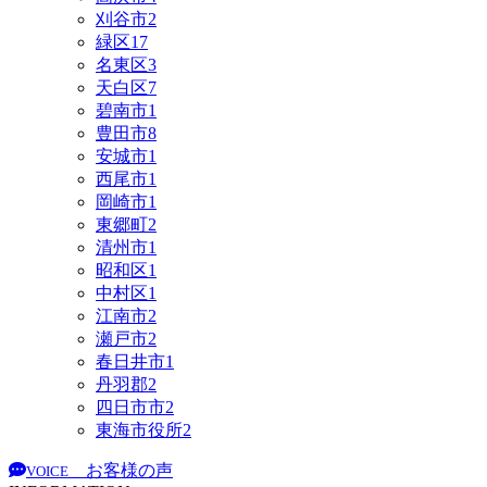
刈谷市
2
緑区
17
名東区
3
天白区
7
碧南市
1
豊田市
8
安城市
1
西尾市
1
岡崎市
1
東郷町
2
清州市
1
昭和区
1
中村区
1
江南市
2
瀬戸市
2
春日井市
1
丹羽郡
2
四日市市
2
東海市役所
2
お客様の声
VOICE