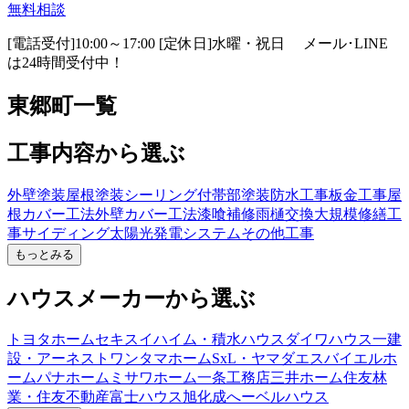
無料相談
[電話受付]10:00～17:00 [定休日]水曜・祝日
メール･LINE
は24時間受付中！
東郷町一覧
工事内容から選ぶ
外壁塗装
屋根塗装
シーリング
付帯部塗装
防水工事
板金工事
屋
根カバー工法
外壁カバー工法
漆喰補修
雨樋交換
大規模修繕工
事
サイディング
太陽光発電システム
その他工事
もっとみる
ハウスメーカーから選ぶ
トヨタホーム
セキスイハイム・積水ハウス
ダイワハウス
一建
設・アーネストワン
タマホーム
SxL・ヤマダエスバイエルホ
ーム
パナホーム
ミサワホーム
一条工務店
三井ホーム
住友林
業・住友不動産
富士ハウス
旭化成へーベルハウス