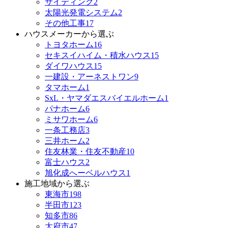
サイディング
2
太陽光発電システム
2
その他工事
17
ハウスメーカーから選ぶ
トヨタホーム
16
セキスイハイム・積水ハウス
15
ダイワハウス
15
一建設・アーネストワン
9
タマホーム
1
SxL・ヤマダエスバイエルホーム
1
パナホーム
6
ミサワホーム
6
一条工務店
3
三井ホーム
2
住友林業・住友不動産
10
富士ハウス
2
旭化成へーベルハウス
1
施工地域から選ぶ
東海市
198
半田市
123
知多市
86
大府市
47