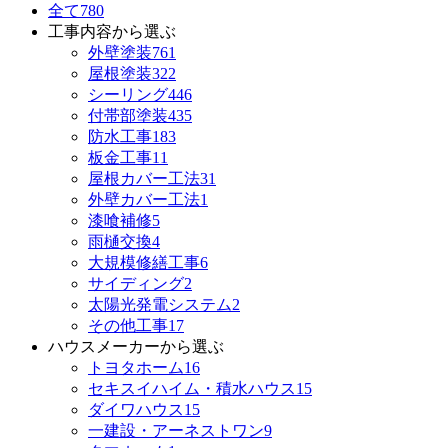
全て
780
工事内容から選ぶ
外壁塗装
761
屋根塗装
322
シーリング
446
付帯部塗装
435
防水工事
183
板金工事
11
屋根カバー工法
31
外壁カバー工法
1
漆喰補修
5
雨樋交換
4
大規模修繕工事
6
サイディング
2
太陽光発電システム
2
その他工事
17
ハウスメーカーから選ぶ
トヨタホーム
16
セキスイハイム・積水ハウス
15
ダイワハウス
15
一建設・アーネストワン
9