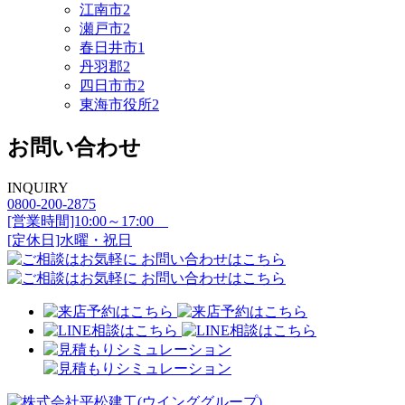
江南市
2
瀬戸市
2
春日井市
1
丹羽郡
2
四日市市
2
東海市役所
2
お問い合わせ
INQUIRY
0800-200-2875
[営業時間]10:00～17:00
[定休日]水曜・祝日