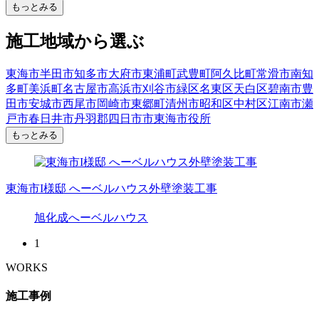
もっとみる
施工地域から選ぶ
東海市
半田市
知多市
大府市
東浦町
武豊町
阿久比町
常滑市
南知
多町
美浜町
名古屋市
高浜市
刈谷市
緑区
名東区
天白区
碧南市
豊
田市
安城市
西尾市
岡崎市
東郷町
清州市
昭和区
中村区
江南市
瀬
戸市
春日井市
丹羽郡
四日市市
東海市役所
もっとみる
東海市I様邸 へーベルハウス外壁塗装工事
旭化成へーベルハウス
1
WORKS
施工事例