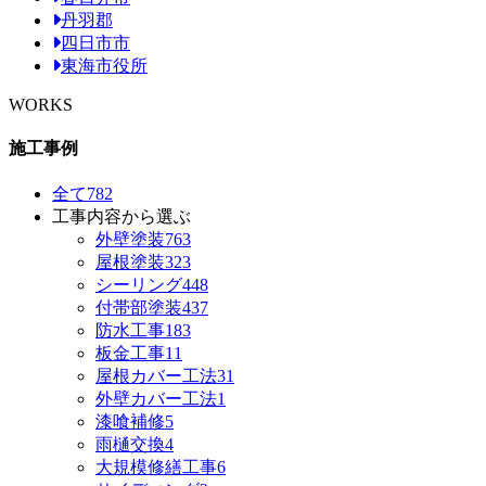
丹羽郡
四日市市
東海市役所
WORKS
施工事例
全て
782
工事内容から選ぶ
外壁塗装
763
屋根塗装
323
シーリング
448
付帯部塗装
437
防水工事
183
板金工事
11
屋根カバー工法
31
外壁カバー工法
1
漆喰補修
5
雨樋交換
4
大規模修繕工事
6