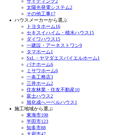
サイディング
2
太陽光発電システム
2
その他工事
17
ハウスメーカーから選ぶ
トヨタホーム
16
セキスイハイム・積水ハウス
15
ダイワハウス
15
一建設・アーネストワン
9
タマホーム
1
SxL・ヤマダエスバイエルホーム
1
パナホーム
6
ミサワホーム
6
一条工務店
3
三井ホーム
2
住友林業・住友不動産
10
富士ハウス
2
旭化成へーベルハウス
1
施工地域から選ぶ
東海市
198
半田市
123
知多市
88
大府市
47