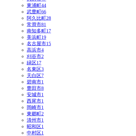
東浦町
44
武豊町
66
阿久比町
28
常滑市
81
南知多町
17
美浜町
19
名古屋市
15
高浜市
4
刈谷市
2
緑区
17
名東区
3
天白区
7
碧南市
1
豊田市
8
安城市
1
西尾市
1
岡崎市
1
東郷町
2
清州市
1
昭和区
1
中村区
1