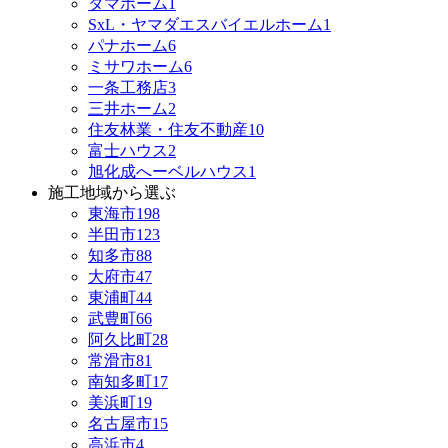
タマホーム
1
SxL・ヤマダエスバイエルホーム
1
パナホーム
6
ミサワホーム
6
一条工務店
3
三井ホーム
2
住友林業・住友不動産
10
富士ハウス
2
旭化成へーベルハウス
1
施工地域から選ぶ
東海市
198
半田市
123
知多市
88
大府市
47
東浦町
44
武豊町
66
阿久比町
28
常滑市
81
南知多町
17
美浜町
19
名古屋市
15
高浜市
4