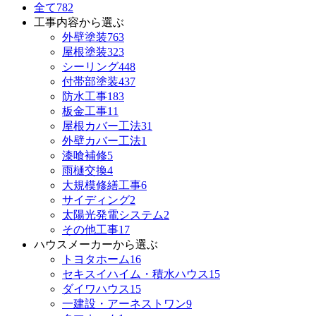
全て
782
工事内容から選ぶ
外壁塗装
763
屋根塗装
323
シーリング
448
付帯部塗装
437
防水工事
183
板金工事
11
屋根カバー工法
31
外壁カバー工法
1
漆喰補修
5
雨樋交換
4
大規模修繕工事
6
サイディング
2
太陽光発電システム
2
その他工事
17
ハウスメーカーから選ぶ
トヨタホーム
16
セキスイハイム・積水ハウス
15
ダイワハウス
15
一建設・アーネストワン
9