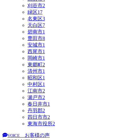
刈谷市
2
緑区
17
名東区
3
天白区
7
碧南市
1
豊田市
8
安城市
1
西尾市
1
岡崎市
1
東郷町
2
清州市
1
昭和区
1
中村区
1
江南市
2
瀬戸市
2
春日井市
1
丹羽郡
2
四日市市
2
東海市役所
2
お客様の声
VOICE