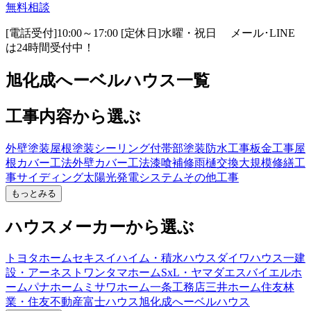
無料相談
[電話受付]10:00～17:00 [定休日]水曜・祝日
メール･LINE
は24時間受付中！
旭化成へーベルハウス一覧
工事内容から選ぶ
外壁塗装
屋根塗装
シーリング
付帯部塗装
防水工事
板金工事
屋
根カバー工法
外壁カバー工法
漆喰補修
雨樋交換
大規模修繕工
事
サイディング
太陽光発電システム
その他工事
もっとみる
ハウスメーカーから選ぶ
トヨタホーム
セキスイハイム・積水ハウス
ダイワハウス
一建
設・アーネストワン
タマホーム
SxL・ヤマダエスバイエルホ
ーム
パナホーム
ミサワホーム
一条工務店
三井ホーム
住友林
業・住友不動産
富士ハウス
旭化成へーベルハウス