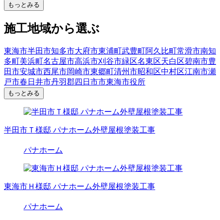
もっとみる
施工地域から選ぶ
東海市
半田市
知多市
大府市
東浦町
武豊町
阿久比町
常滑市
南知
多町
美浜町
名古屋市
高浜市
刈谷市
緑区
名東区
天白区
碧南市
豊
田市
安城市
西尾市
岡崎市
東郷町
清州市
昭和区
中村区
江南市
瀬
戸市
春日井市
丹羽郡
四日市市
東海市役所
もっとみる
半田市Ｔ様邸 パナホーム外壁屋根塗装工事
パナホーム
東海市Ｈ様邸 パナホーム外壁屋根塗装工事
パナホーム