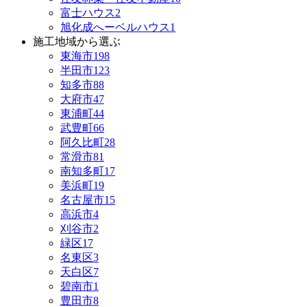
富士ハウス
2
旭化成へーベルハウス
1
施工地域から選ぶ
東海市
198
半田市
123
知多市
88
大府市
47
東浦町
44
武豊町
66
阿久比町
28
常滑市
81
南知多町
17
美浜町
19
名古屋市
15
高浜市
4
刈谷市
2
緑区
17
名東区
3
天白区
7
碧南市
1
豊田市
8