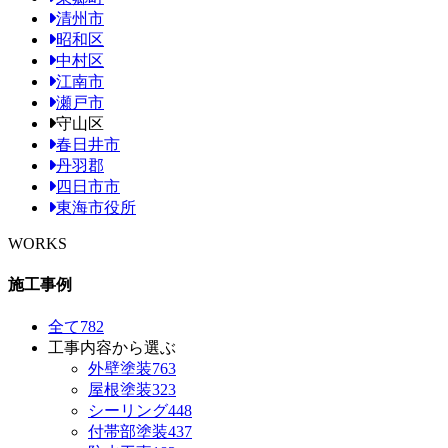
清州市
昭和区
中村区
江南市
瀬戸市
守山区
春日井市
丹羽郡
四日市市
東海市役所
WORKS
施工事例
全て
782
工事内容から選ぶ
外壁塗装
763
屋根塗装
323
シーリング
448
付帯部塗装
437