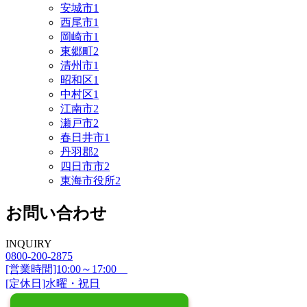
安城市
1
西尾市
1
岡崎市
1
東郷町
2
清州市
1
昭和区
1
中村区
1
江南市
2
瀬戸市
2
春日井市
1
丹羽郡
2
四日市市
2
東海市役所
2
お問い合わせ
INQUIRY
0800-200-2875
[営業時間]10:00～17:00
[定休日]水曜・祝日