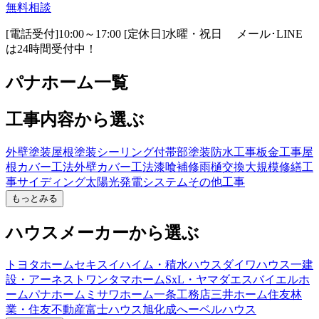
無料相談
[電話受付]10:00～17:00 [定休日]水曜・祝日
メール･LINE
は24時間受付中！
パナホーム一覧
工事内容から選ぶ
外壁塗装
屋根塗装
シーリング
付帯部塗装
防水工事
板金工事
屋
根カバー工法
外壁カバー工法
漆喰補修
雨樋交換
大規模修繕工
事
サイディング
太陽光発電システム
その他工事
もっとみる
ハウスメーカーから選ぶ
トヨタホーム
セキスイハイム・積水ハウス
ダイワハウス
一建
設・アーネストワン
タマホーム
SxL・ヤマダエスバイエルホ
ーム
パナホーム
ミサワホーム
一条工務店
三井ホーム
住友林
業・住友不動産
富士ハウス
旭化成へーベルハウス