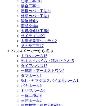
防水工事
183
板金工事
11
屋根カバー工法
31
外壁カバー工法
1
漆喰補修
5
雨樋交換
4
大規模修繕工事
6
サイディング
2
太陽光発電システム
2
その他工事
17
ハウスメーカーから選ぶ
トヨタホーム
16
セキスイハイム・積水ハウス
15
ダイワハウス
15
一建設・アーネストワン
9
タマホーム
1
SxL・ヤマダエスバイエルホーム
1
パナホーム
6
ミサワホーム
6
一条工務店
3
三井ホーム
2
住友林業・住友不動産
10