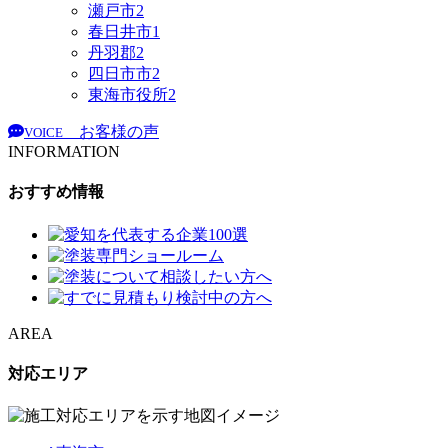
瀬戸市
2
春日井市
1
丹羽郡
2
四日市市
2
東海市役所
2
お客様の声
VOICE
INFORMATION
おすすめ情報
AREA
対応エリア