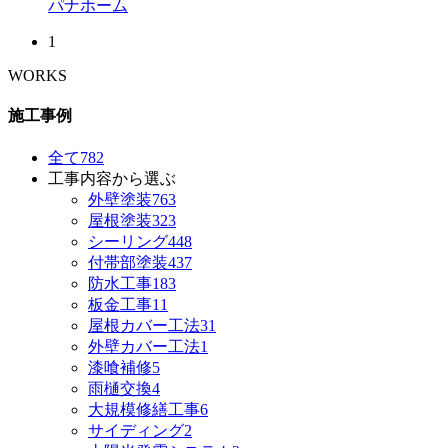
パナホーム
1
WORKS
施工事例
全て
782
工事内容から選ぶ
外壁塗装
763
屋根塗装
323
シーリング
448
付帯部塗装
437
防水工事
183
板金工事
11
屋根カバー工法
31
外壁カバー工法
1
漆喰補修
5
雨樋交換
4
大規模修繕工事
6
サイディング
2