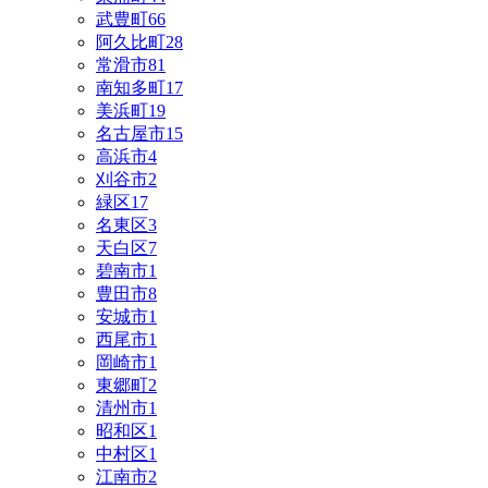
武豊町
66
阿久比町
28
常滑市
81
南知多町
17
美浜町
19
名古屋市
15
高浜市
4
刈谷市
2
緑区
17
名東区
3
天白区
7
碧南市
1
豊田市
8
安城市
1
西尾市
1
岡崎市
1
東郷町
2
清州市
1
昭和区
1
中村区
1
江南市
2