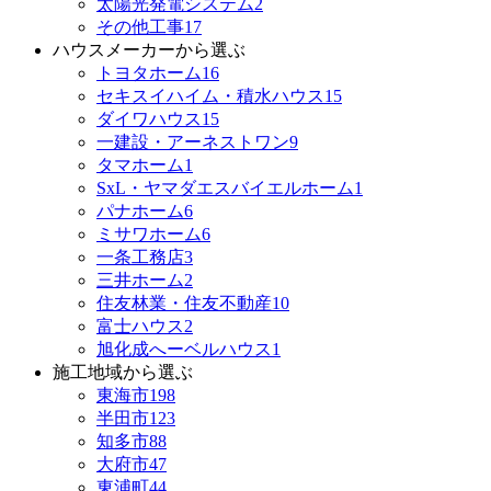
太陽光発電システム
2
その他工事
17
ハウスメーカーから選ぶ
トヨタホーム
16
セキスイハイム・積水ハウス
15
ダイワハウス
15
一建設・アーネストワン
9
タマホーム
1
SxL・ヤマダエスバイエルホーム
1
パナホーム
6
ミサワホーム
6
一条工務店
3
三井ホーム
2
住友林業・住友不動産
10
富士ハウス
2
旭化成へーベルハウス
1
施工地域から選ぶ
東海市
198
半田市
123
知多市
88
大府市
47
東浦町
44