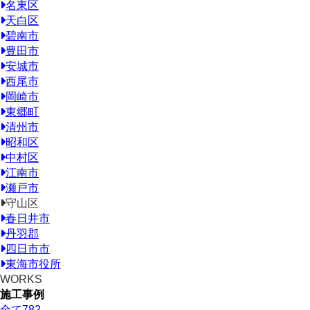
名東区
天白区
碧南市
豊田市
安城市
西尾市
岡崎市
東郷町
清州市
昭和区
中村区
江南市
瀬戸市
守山区
春日井市
丹羽郡
四日市市
東海市役所
WORKS
施工事例
全て
782