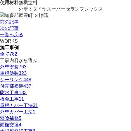
使用材料
無機塗料
外壁：ダイヤスーパーセランフレックス
前の記事
次の記事
一覧へ戻る
WORKS
施工事例
全て
782
工事内容から選ぶ
外壁塗装
763
屋根塗装
323
シーリング
448
付帯部塗装
437
防水工事
183
板金工事
11
屋根カバー工法
31
外壁カバー工法
1
漆喰補修
5
雨樋交換
4