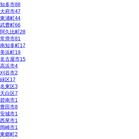
知多市
88
大府市
47
東浦町
44
武豊町
66
阿久比町
28
常滑市
81
南知多町
17
美浜町
19
名古屋市
15
高浜市
4
刈谷市
2
緑区
17
名東区
3
天白区
7
碧南市
1
豊田市
8
安城市
1
西尾市
1
岡崎市
1
東郷町
2