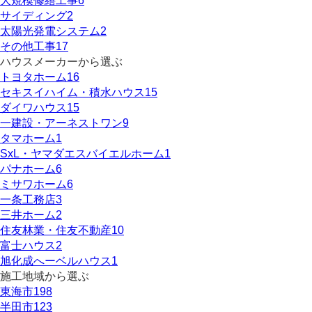
大規模修繕工事
6
サイディング
2
太陽光発電システム
2
その他工事
17
ハウスメーカーから選ぶ
トヨタホーム
16
セキスイハイム・積水ハウス
15
ダイワハウス
15
一建設・アーネストワン
9
タマホーム
1
SxL・ヤマダエスバイエルホーム
1
パナホーム
6
ミサワホーム
6
一条工務店
3
三井ホーム
2
住友林業・住友不動産
10
富士ハウス
2
旭化成へーベルハウス
1
施工地域から選ぶ
東海市
198
半田市
123