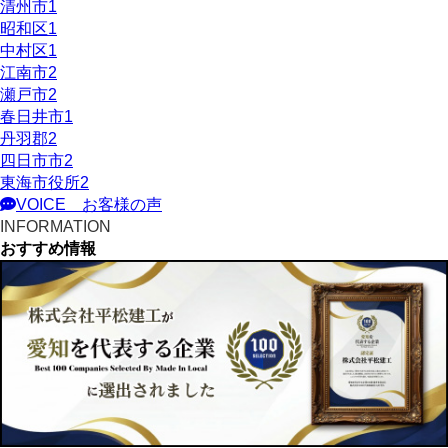
清州市
1
昭和区
1
中村区
1
江南市
2
瀬戸市
2
春日井市
1
丹羽郡
2
四日市市
2
東海市役所
2
VOICE
お客様の声
INFORMATION
おすすめ情報