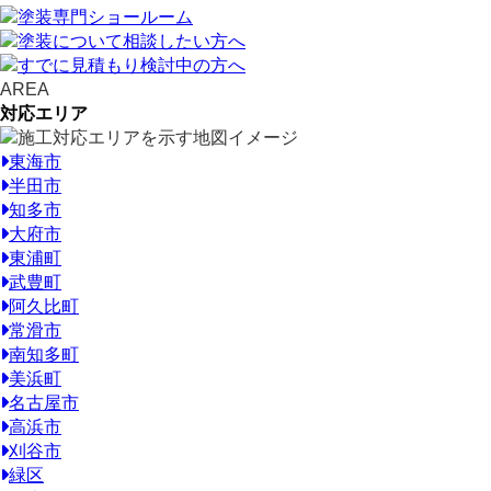
AREA
対応エリア
東海市
半田市
知多市
大府市
東浦町
武豊町
阿久比町
常滑市
南知多町
美浜町
名古屋市
高浜市
刈谷市
緑区