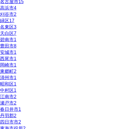
名古屋市
15
高浜市
4
刈谷市
2
緑区
17
名東区
3
天白区
7
碧南市
1
豊田市
8
安城市
1
西尾市
1
岡崎市
1
東郷町
2
清州市
1
昭和区
1
中村区
1
江南市
2
瀬戸市
2
春日井市
1
丹羽郡
2
四日市市
2
東海市役所
2