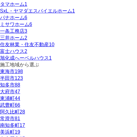
タマホーム
1
SxL・ヤマダエスバイエルホーム
1
パナホーム
6
ミサワホーム
6
一条工務店
3
三井ホーム
2
住友林業・住友不動産
10
富士ハウス
2
旭化成へーベルハウス
1
施工地域から選ぶ
東海市
198
半田市
123
知多市
88
大府市
47
東浦町
44
武豊町
66
阿久比町
28
常滑市
81
南知多町
17
美浜町
19