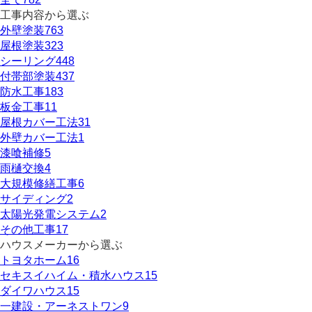
工事内容から選ぶ
外壁塗装
763
屋根塗装
323
シーリング
448
付帯部塗装
437
防水工事
183
板金工事
11
屋根カバー工法
31
外壁カバー工法
1
漆喰補修
5
雨樋交換
4
大規模修繕工事
6
サイディング
2
太陽光発電システム
2
その他工事
17
ハウスメーカーから選ぶ
トヨタホーム
16
セキスイハイム・積水ハウス
15
ダイワハウス
15
一建設・アーネストワン
9