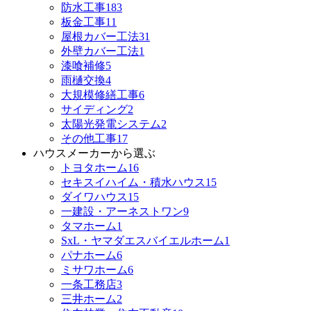
防水工事
183
板金工事
11
屋根カバー工法
31
外壁カバー工法
1
漆喰補修
5
雨樋交換
4
大規模修繕工事
6
サイディング
2
太陽光発電システム
2
その他工事
17
ハウスメーカーから選ぶ
トヨタホーム
16
セキスイハイム・積水ハウス
15
ダイワハウス
15
一建設・アーネストワン
9
タマホーム
1
SxL・ヤマダエスバイエルホーム
1
パナホーム
6
ミサワホーム
6
一条工務店
3
三井ホーム
2