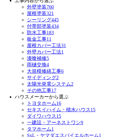
工事内容から選ぶ
外壁塗装
760
屋根塗装
321
シーリング
445
付帯部塗装
434
防水工事
183
板金工事
11
屋根カバー工法
31
外壁カバー工法
1
漆喰補修
5
雨樋交換
4
大規模修繕工事
6
サイディング
2
太陽光発電システム
2
その他工事
17
ハウスメーカーから選ぶ
トヨタホーム
16
セキスイハイム・積水ハウス
15
ダイワハウス
15
一建設・アーネストワン
9
タマホーム
1
SxL・ヤマダエスバイエルホーム
1