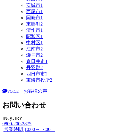
安城市
1
西尾市
1
岡崎市
1
東郷町
2
清州市
1
昭和区
1
中村区
1
江南市
2
瀬戸市
2
春日井市
1
丹羽郡
2
四日市市
2
東海市役所
2
お客様の声
VOICE
お問い合わせ
INQUIRY
0800-200-2875
[営業時間]10:00～17:00