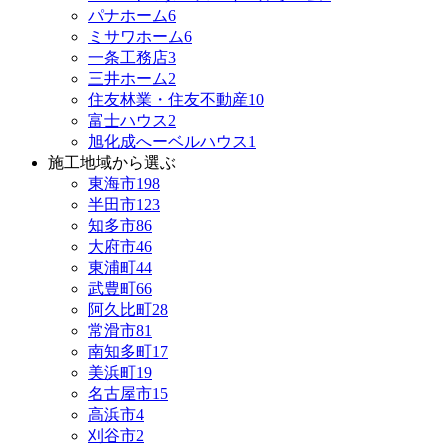
パナホーム
6
ミサワホーム
6
一条工務店
3
三井ホーム
2
住友林業・住友不動産
10
富士ハウス
2
旭化成へーベルハウス
1
施工地域から選ぶ
東海市
198
半田市
123
知多市
86
大府市
46
東浦町
44
武豊町
66
阿久比町
28
常滑市
81
南知多町
17
美浜町
19
名古屋市
15
高浜市
4
刈谷市
2