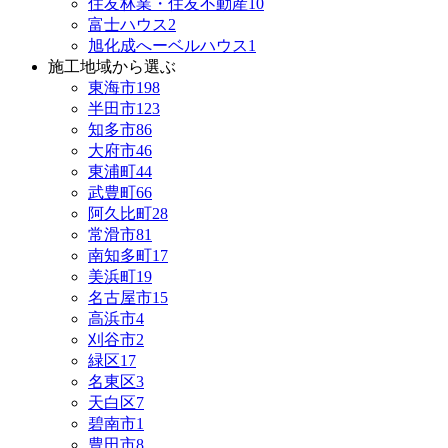
住友林業・住友不動産
10
富士ハウス
2
旭化成へーベルハウス
1
施工地域から選ぶ
東海市
198
半田市
123
知多市
86
大府市
46
東浦町
44
武豊町
66
阿久比町
28
常滑市
81
南知多町
17
美浜町
19
名古屋市
15
高浜市
4
刈谷市
2
緑区
17
名東区
3
天白区
7
碧南市
1
豊田市
8