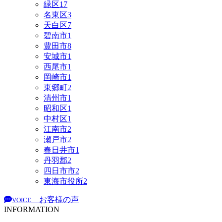
緑区
17
名東区
3
天白区
7
碧南市
1
豊田市
8
安城市
1
西尾市
1
岡崎市
1
東郷町
2
清州市
1
昭和区
1
中村区
1
江南市
2
瀬戸市
2
春日井市
1
丹羽郡
2
四日市市
2
東海市役所
2
お客様の声
VOICE
INFORMATION