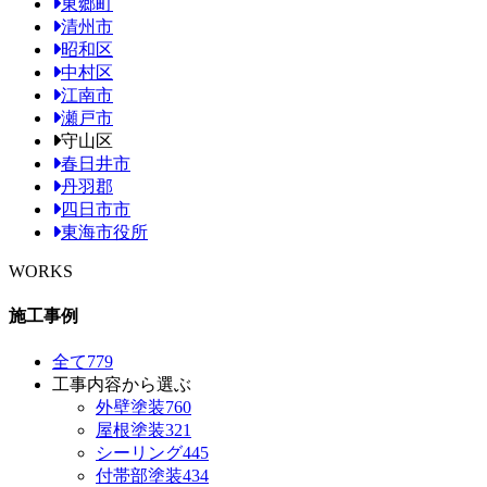
東郷町
清州市
昭和区
中村区
江南市
瀬戸市
守山区
春日井市
丹羽郡
四日市市
東海市役所
WORKS
施工事例
全て
779
工事内容から選ぶ
外壁塗装
760
屋根塗装
321
シーリング
445
付帯部塗装
434