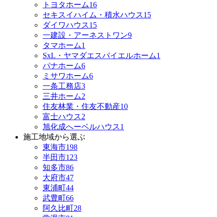
トヨタホーム
16
セキスイハイム・積水ハウス
15
ダイワハウス
15
一建設・アーネストワン
9
タマホーム
1
SxL・ヤマダエスバイエルホーム
1
パナホーム
6
ミサワホーム
6
一条工務店
3
三井ホーム
2
住友林業・住友不動産
10
富士ハウス
2
旭化成へーベルハウス
1
施工地域から選ぶ
東海市
198
半田市
123
知多市
86
大府市
47
東浦町
44
武豊町
66
阿久比町
28