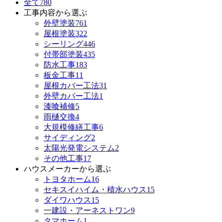
全て
780
工事内容から選ぶ
外壁塗装
761
屋根塗装
322
シーリング
446
付帯部塗装
435
防水工事
183
板金工事
11
屋根カバー工法
31
外壁カバー工法
1
漆喰補修
5
雨樋交換
4
大規模修繕工事
6
サイディング
2
太陽光発電システム
2
その他工事
17
ハウスメーカーから選ぶ
トヨタホーム
16
セキスイハイム・積水ハウス
15
ダイワハウス
15
一建設・アーネストワン
9
タマホーム
1