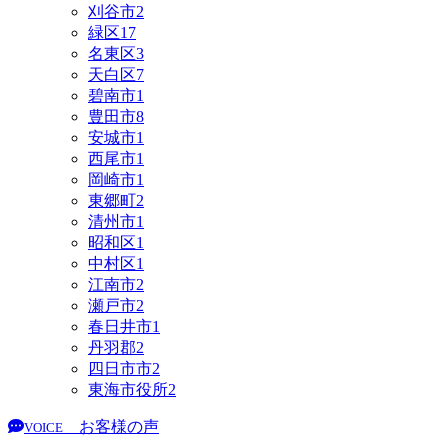
刈谷市
2
緑区
17
名東区
3
天白区
7
碧南市
1
豊田市
8
安城市
1
西尾市
1
岡崎市
1
東郷町
2
清州市
1
昭和区
1
中村区
1
江南市
2
瀬戸市
2
春日井市
1
丹羽郡
2
四日市市
2
東海市役所
2
お客様の声
VOICE