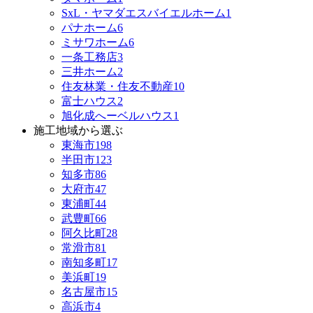
SxL・ヤマダエスバイエルホーム
1
パナホーム
6
ミサワホーム
6
一条工務店
3
三井ホーム
2
住友林業・住友不動産
10
富士ハウス
2
旭化成へーベルハウス
1
施工地域から選ぶ
東海市
198
半田市
123
知多市
86
大府市
47
東浦町
44
武豊町
66
阿久比町
28
常滑市
81
南知多町
17
美浜町
19
名古屋市
15
高浜市
4