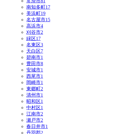
常滑市
81
南知多町
17
美浜町
19
名古屋市
15
高浜市
4
刈谷市
2
緑区
17
名東区
3
天白区
7
碧南市
1
豊田市
8
安城市
1
西尾市
1
岡崎市
1
東郷町
2
清州市
1
昭和区
1
中村区
1
江南市
2
瀬戸市
2
春日井市
1
丹羽郡
2