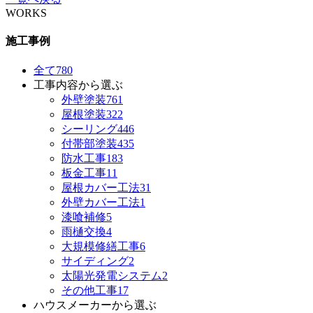
WORKS
施工事例
全て
780
工事内容から選ぶ
外壁塗装
761
屋根塗装
322
シーリング
446
付帯部塗装
435
防水工事
183
板金工事
11
屋根カバー工法
31
外壁カバー工法
1
漆喰補修
5
雨樋交換
4
大規模修繕工事
6
サイディング
2
太陽光発電システム
2
その他工事
17
ハウスメーカーから選ぶ