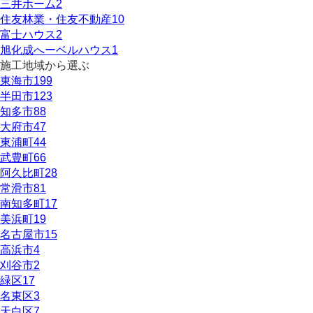
三井ホーム
2
住友林業・住友不動産
10
富士ハウス
2
旭化成へーベルハウス
1
施工地域から選ぶ
東海市
199
半田市
123
知多市
88
大府市
47
東浦町
44
武豊町
66
阿久比町
28
常滑市
81
南知多町
17
美浜町
19
名古屋市
15
高浜市
4
刈谷市
2
緑区
17
名東区
3
天白区
7