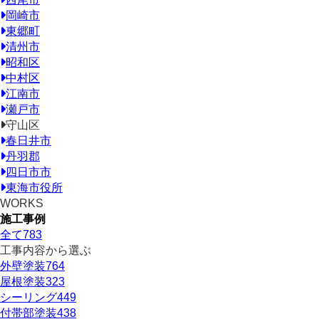
岡崎市
東郷町
清州市
昭和区
中村区
江南市
瀬戸市
守山区
春日井市
丹羽郡
四日市市
東海市役所
WORKS
施工事例
全て
783
工事内容から選ぶ
外壁塗装
764
屋根塗装
323
シーリング
449
付帯部塗装
438