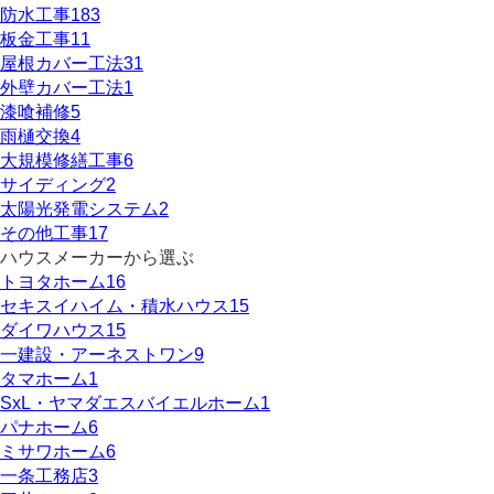
防水工事
183
板金工事
11
屋根カバー工法
31
外壁カバー工法
1
漆喰補修
5
雨樋交換
4
大規模修繕工事
6
サイディング
2
太陽光発電システム
2
その他工事
17
ハウスメーカーから選ぶ
トヨタホーム
16
セキスイハイム・積水ハウス
15
ダイワハウス
15
一建設・アーネストワン
9
タマホーム
1
SxL・ヤマダエスバイエルホーム
1
パナホーム
6
ミサワホーム
6
一条工務店
3