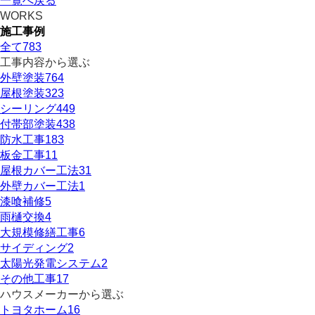
一覧へ戻る
WORKS
施工事例
全て
783
工事内容から選ぶ
外壁塗装
764
屋根塗装
323
シーリング
449
付帯部塗装
438
防水工事
183
板金工事
11
屋根カバー工法
31
外壁カバー工法
1
漆喰補修
5
雨樋交換
4
大規模修繕工事
6
サイディング
2
太陽光発電システム
2
その他工事
17
ハウスメーカーから選ぶ
トヨタホーム
16