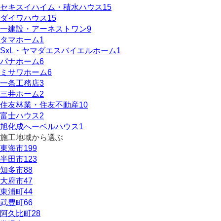
セキスイハイム・積水ハウス
15
ダイワハウス
15
一建設・アーネストワン
9
タマホーム
1
SxL・ヤマダエスバイエルホーム
1
パナホーム
6
ミサワホーム
6
一条工務店
3
三井ホーム
2
住友林業・住友不動産
10
富士ハウス
2
旭化成へーベルハウス
1
施工地域から選ぶ
東海市
199
半田市
123
知多市
88
大府市
47
東浦町
44
武豊町
66
阿久比町
28