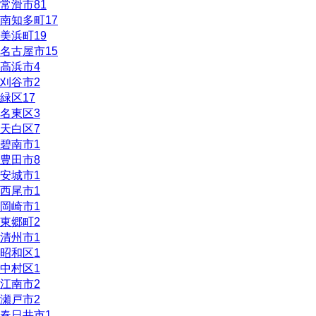
常滑市
81
南知多町
17
美浜町
19
名古屋市
15
高浜市
4
刈谷市
2
緑区
17
名東区
3
天白区
7
碧南市
1
豊田市
8
安城市
1
西尾市
1
岡崎市
1
東郷町
2
清州市
1
昭和区
1
中村区
1
江南市
2
瀬戸市
2
春日井市
1