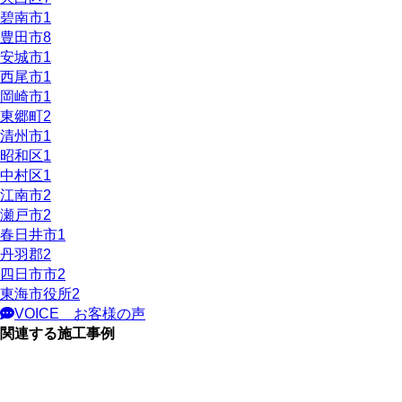
碧南市
1
豊田市
8
安城市
1
西尾市
1
岡崎市
1
東郷町
2
清州市
1
昭和区
1
中村区
1
江南市
2
瀬戸市
2
春日井市
1
丹羽郡
2
四日市市
2
東海市役所
2
VOICE
お客様の声
関連する施工事例