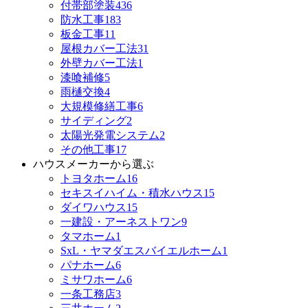
付帯部塗装
436
防水工事
183
板金工事
11
屋根カバー工法
31
外壁カバー工法
1
漆喰補修
5
雨樋交換
4
大規模修繕工事
6
サイディング
2
太陽光発電システム
2
その他工事
17
ハウスメーカーから選ぶ
トヨタホーム
16
セキスイハイム・積水ハウス
15
ダイワハウス
15
一建設・アーネストワン
9
タマホーム
1
SxL・ヤマダエスバイエルホーム
1
パナホーム
6
ミサワホーム
6
一条工務店
3