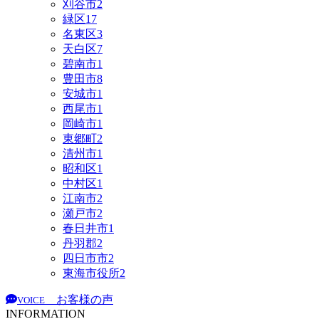
刈谷市
2
緑区
17
名東区
3
天白区
7
碧南市
1
豊田市
8
安城市
1
西尾市
1
岡崎市
1
東郷町
2
清州市
1
昭和区
1
中村区
1
江南市
2
瀬戸市
2
春日井市
1
丹羽郡
2
四日市市
2
東海市役所
2
お客様の声
VOICE
INFORMATION