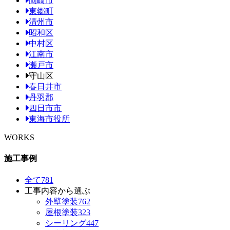
岡崎市
東郷町
清州市
昭和区
中村区
江南市
瀬戸市
守山区
春日井市
丹羽郡
四日市市
東海市役所
WORKS
施工事例
全て
781
工事内容から選ぶ
外壁塗装
762
屋根塗装
323
シーリング
447