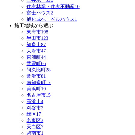
三井ホーム
2
住友林業・住友不動産
10
富士ハウス
2
旭化成へーベルハウス
1
施工地域から選ぶ
東海市
198
半田市
123
知多市
87
大府市
47
東浦町
44
武豊町
66
阿久比町
28
常滑市
81
南知多町
17
美浜町
19
名古屋市
15
高浜市
4
刈谷市
2
緑区
17
名東区
3
天白区
7
碧南市
1