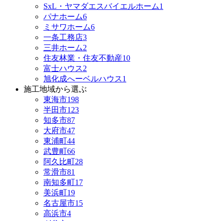
SxL・ヤマダエスバイエルホーム
1
パナホーム
6
ミサワホーム
6
一条工務店
3
三井ホーム
2
住友林業・住友不動産
10
富士ハウス
2
旭化成へーベルハウス
1
施工地域から選ぶ
東海市
198
半田市
123
知多市
87
大府市
47
東浦町
44
武豊町
66
阿久比町
28
常滑市
81
南知多町
17
美浜町
19
名古屋市
15
高浜市
4