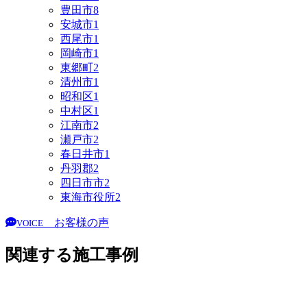
豊田市
8
安城市
1
西尾市
1
岡崎市
1
東郷町
2
清州市
1
昭和区
1
中村区
1
江南市
2
瀬戸市
2
春日井市
1
丹羽郡
2
四日市市
2
東海市役所
2
お客様の声
VOICE
関連する施工事例