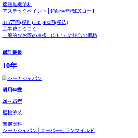
遮熱無機塗料
アステックペイント│超耐候無機EXコート
31
万円
(税別)
345,400
円(税込)
.4
工事費コミコミ
一般的なお家の屋根 （50㎡）の場合の価格
保証最長
10年
耐用年数
20～25年
屋根塗装
無機塗料
シーカジャパン│スーパーセランマイルド