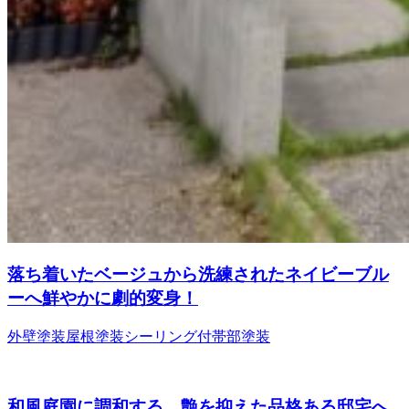
落ち着いたベージュから洗練されたネイビーブル
ーへ鮮やかに劇的変身！
外壁塗装
屋根塗装
シーリング
付帯部塗装
和風庭園に調和する、艶を抑えた品格ある邸宅へ