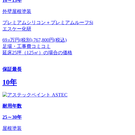
10～13年
外壁屋根塗装
プレミアムシリコン＋プレミアムルーフSi
エスケー化研
69
万円
(税別)
767,800
円(税込)
.8
足場・工事費コミコミ
延床25坪（125㎡）の場合の価格
保証最長
10年
耐用年数
25～30年
屋根塗装