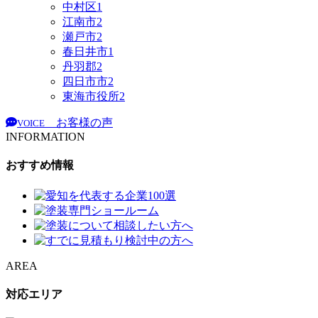
中村区
1
江南市
2
瀬戸市
2
春日井市
1
丹羽郡
2
四日市市
2
東海市役所
2
お客様の声
VOICE
INFORMATION
おすすめ情報
AREA
対応エリア