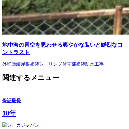
地中海の青空を思わせる爽やかな装いと鮮烈なコ
ントラスト
外壁塗装
屋根塗装
シーリング
付帯部塗装
防水工事
関連するメニュー
保証最長
10年