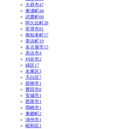
大府市
47
東浦町
44
武豊町
66
阿久比町
28
常滑市
81
南知多町
17
美浜町
19
名古屋市
15
高浜市
4
刈谷市
2
緑区
17
名東区
3
天白区
7
碧南市
1
豊田市
8
安城市
1
西尾市
1
岡崎市
1
東郷町
2
清州市
1
昭和区
1