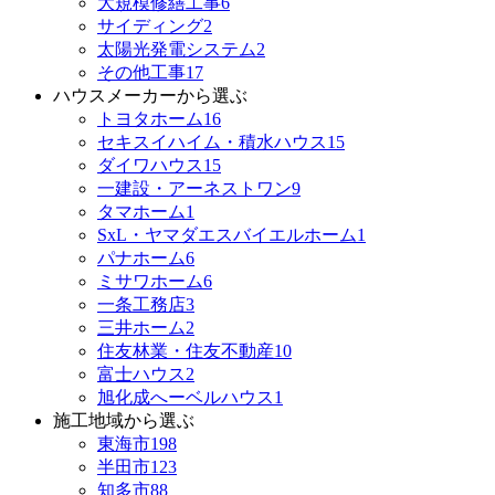
大規模修繕工事
6
サイディング
2
太陽光発電システム
2
その他工事
17
ハウスメーカーから選ぶ
トヨタホーム
16
セキスイハイム・積水ハウス
15
ダイワハウス
15
一建設・アーネストワン
9
タマホーム
1
SxL・ヤマダエスバイエルホーム
1
パナホーム
6
ミサワホーム
6
一条工務店
3
三井ホーム
2
住友林業・住友不動産
10
富士ハウス
2
旭化成へーベルハウス
1
施工地域から選ぶ
東海市
198
半田市
123
知多市
88