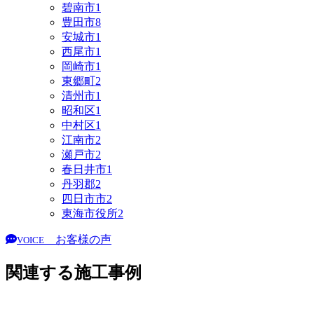
碧南市
1
豊田市
8
安城市
1
西尾市
1
岡崎市
1
東郷町
2
清州市
1
昭和区
1
中村区
1
江南市
2
瀬戸市
2
春日井市
1
丹羽郡
2
四日市市
2
東海市役所
2
お客様の声
VOICE
関連する施工事例