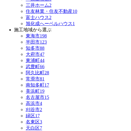
三井ホーム
2
住友林業・住友不動産
10
富士ハウス
2
旭化成へーベルハウス
1
施工地域から選ぶ
東海市
198
半田市
123
知多市
88
大府市
47
東浦町
44
武豊町
66
阿久比町
28
常滑市
81
南知多町
17
美浜町
19
名古屋市
15
高浜市
4
刈谷市
2
緑区
17
名東区
3
天白区
7