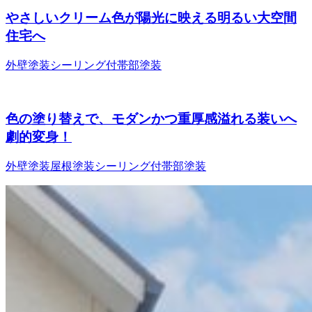
やさしいクリーム色が陽光に映える明るい大空間
住宅へ
外壁塗装
シーリング
付帯部塗装
色の塗り替えで、モダンかつ重厚感溢れる装いへ
劇的変身！
外壁塗装
屋根塗装
シーリング
付帯部塗装