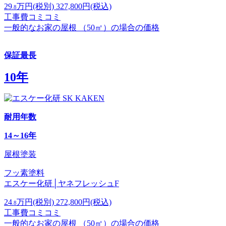
29
万円
(税別)
327,800
円(税込)
.8
工事費コミコミ
一般的なお家の屋根 （50㎡）の場合の価格
保証最長
10年
耐用年数
14～16年
屋根塗装
フッ素塗料
エスケー化研│ヤネフレッシュF
24
万円
(税別)
272,800
円(税込)
.8
工事費コミコミ
一般的なお家の屋根 （50㎡）の場合の価格