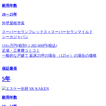
耐用
年数
20～25年
外壁屋根塗装
スーパーセランフレックス＋スーパーセランマイルド
シーカジャパン
116
万円
(税別)
1,282,600
円(税込)
.6
足場・工事費コミコミ
一般的な戸建て 延床25坪の場合 （125㎡）の場合の価格
保証最長
5年
耐用年数