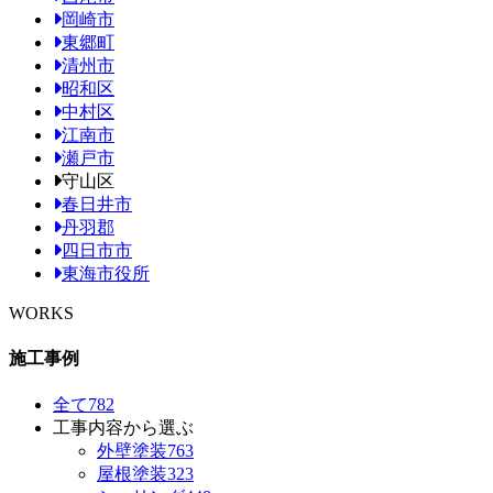
岡崎市
東郷町
清州市
昭和区
中村区
江南市
瀬戸市
守山区
春日井市
丹羽郡
四日市市
東海市役所
WORKS
施工事例
全て
782
工事内容から選ぶ
外壁塗装
763
屋根塗装
323