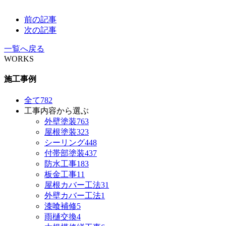
前の記事
次の記事
一覧へ戻る
WORKS
施工事例
全て
782
工事内容から選ぶ
外壁塗装
763
屋根塗装
323
シーリング
448
付帯部塗装
437
防水工事
183
板金工事
11
屋根カバー工法
31
外壁カバー工法
1
漆喰補修
5
雨樋交換
4