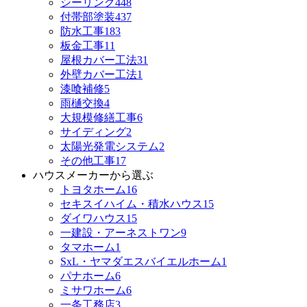
シーリング
448
付帯部塗装
437
防水工事
183
板金工事
11
屋根カバー工法
31
外壁カバー工法
1
漆喰補修
5
雨樋交換
4
大規模修繕工事
6
サイディング
2
太陽光発電システム
2
その他工事
17
ハウスメーカーから選ぶ
トヨタホーム
16
セキスイハイム・積水ハウス
15
ダイワハウス
15
一建設・アーネストワン
9
タマホーム
1
SxL・ヤマダエスバイエルホーム
1
パナホーム
6
ミサワホーム
6
一条工務店
3