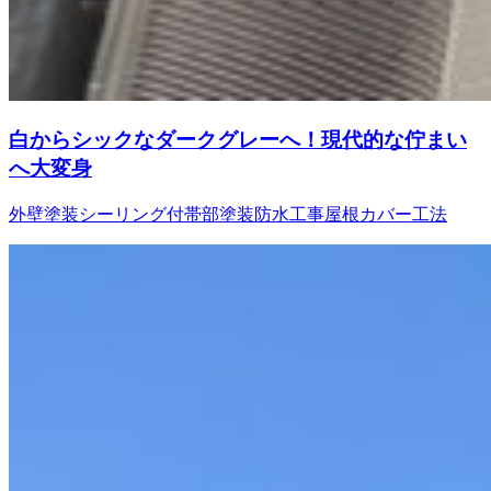
白からシックなダークグレーへ！現代的な佇まい
へ大変身
外壁塗装
シーリング
付帯部塗装
防水工事
屋根カバー工法