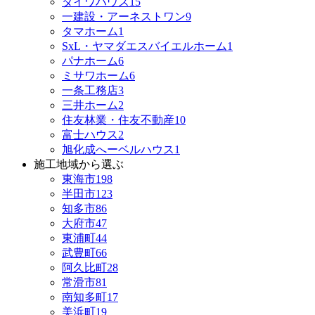
ダイワハウス
15
一建設・アーネストワン
9
タマホーム
1
SxL・ヤマダエスバイエルホーム
1
パナホーム
6
ミサワホーム
6
一条工務店
3
三井ホーム
2
住友林業・住友不動産
10
富士ハウス
2
旭化成へーベルハウス
1
施工地域から選ぶ
東海市
198
半田市
123
知多市
86
大府市
47
東浦町
44
武豊町
66
阿久比町
28
常滑市
81
南知多町
17
美浜町
19