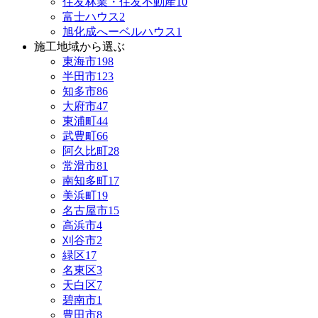
住友林業・住友不動産
10
富士ハウス
2
旭化成へーベルハウス
1
施工地域から選ぶ
東海市
198
半田市
123
知多市
86
大府市
47
東浦町
44
武豊町
66
阿久比町
28
常滑市
81
南知多町
17
美浜町
19
名古屋市
15
高浜市
4
刈谷市
2
緑区
17
名東区
3
天白区
7
碧南市
1
豊田市
8