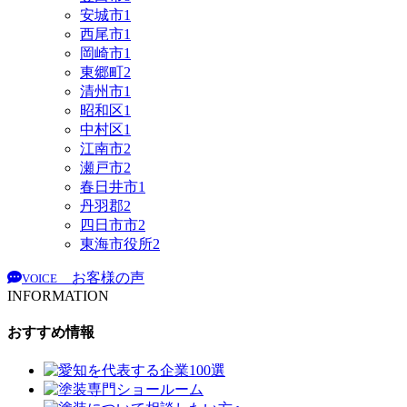
安城市
1
西尾市
1
岡崎市
1
東郷町
2
清州市
1
昭和区
1
中村区
1
江南市
2
瀬戸市
2
春日井市
1
丹羽郡
2
四日市市
2
東海市役所
2
お客様の声
VOICE
INFORMATION
おすすめ情報