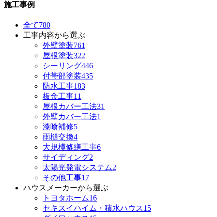
施工事例
全て
780
工事内容から選ぶ
外壁塗装
761
屋根塗装
322
シーリング
446
付帯部塗装
435
防水工事
183
板金工事
11
屋根カバー工法
31
外壁カバー工法
1
漆喰補修
5
雨樋交換
4
大規模修繕工事
6
サイディング
2
太陽光発電システム
2
その他工事
17
ハウスメーカーから選ぶ
トヨタホーム
16
セキスイハイム・積水ハウス
15