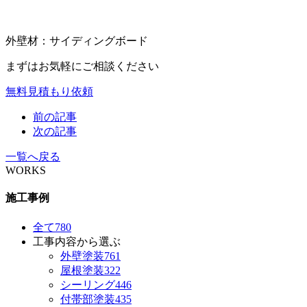
外壁材：サイディングボード
まずはお気軽にご相談ください
無料見積もり依頼
前の記事
次の記事
一覧へ戻る
WORKS
施工事例
全て
780
工事内容から選ぶ
外壁塗装
761
屋根塗装
322
シーリング
446
付帯部塗装
435