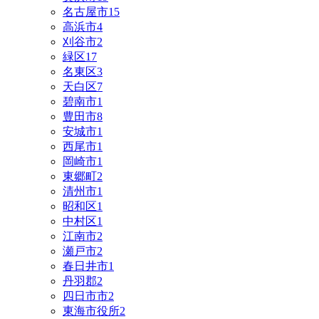
名古屋市
15
高浜市
4
刈谷市
2
緑区
17
名東区
3
天白区
7
碧南市
1
豊田市
8
安城市
1
西尾市
1
岡崎市
1
東郷町
2
清州市
1
昭和区
1
中村区
1
江南市
2
瀬戸市
2
春日井市
1
丹羽郡
2
四日市市
2
東海市役所
2