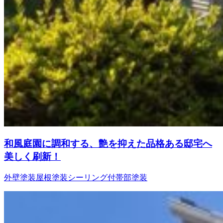
和風庭園に調和する、艶を抑えた品格ある邸宅へ
美しく刷新！
外壁塗装
屋根塗装
シーリング
付帯部塗装