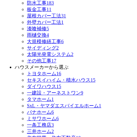
防水工事
183
板金工事
11
屋根カバー工法
31
外壁カバー工法
1
漆喰補修
5
雨樋交換
4
大規模修繕工事
6
サイディング
2
太陽光発電システム
2
その他工事
17
ハウスメーカーから選ぶ
トヨタホーム
16
セキスイハイム・積水ハウス
15
ダイワハウス
15
一建設・アーネストワン
9
タマホーム
1
SxL・ヤマダエスバイエルホーム
1
パナホーム
6
ミサワホーム
6
一条工務店
3
三井ホーム
2