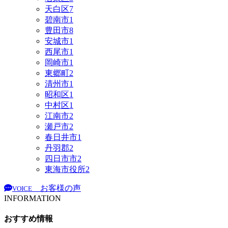
天白区
7
碧南市
1
豊田市
8
安城市
1
西尾市
1
岡崎市
1
東郷町
2
清州市
1
昭和区
1
中村区
1
江南市
2
瀬戸市
2
春日井市
1
丹羽郡
2
四日市市
2
東海市役所
2
お客様の声
VOICE
INFORMATION
おすすめ情報