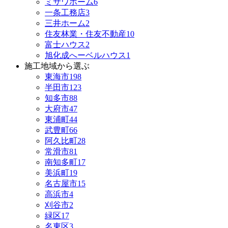
ミサワホーム
6
一条工務店
3
三井ホーム
2
住友林業・住友不動産
10
富士ハウス
2
旭化成へーベルハウス
1
施工地域から選ぶ
東海市
198
半田市
123
知多市
88
大府市
47
東浦町
44
武豊町
66
阿久比町
28
常滑市
81
南知多町
17
美浜町
19
名古屋市
15
高浜市
4
刈谷市
2
緑区
17
名東区
3