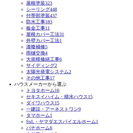
屋根塗装
323
シーリング
448
付帯部塗装
437
防水工事
183
板金工事
11
屋根カバー工法
31
外壁カバー工法
1
漆喰補修
5
雨樋交換
4
大規模修繕工事
6
サイディング
2
太陽光発電システム
2
その他工事
17
ハウスメーカーから選ぶ
トヨタホーム
16
セキスイハイム・積水ハウス
15
ダイワハウス
15
一建設・アーネストワン
9
タマホーム
1
SxL・ヤマダエスバイエルホーム
1
パナホーム
6