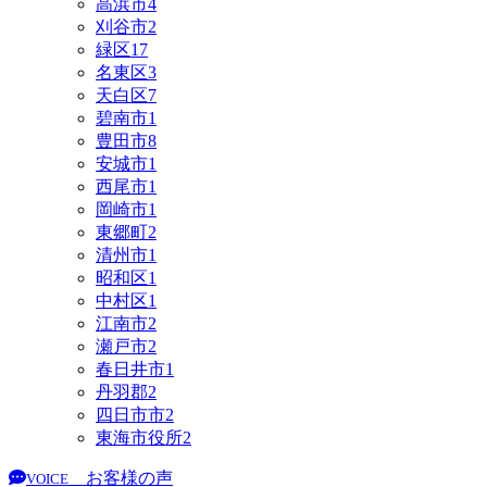
高浜市
4
刈谷市
2
緑区
17
名東区
3
天白区
7
碧南市
1
豊田市
8
安城市
1
西尾市
1
岡崎市
1
東郷町
2
清州市
1
昭和区
1
中村区
1
江南市
2
瀬戸市
2
春日井市
1
丹羽郡
2
四日市市
2
東海市役所
2
お客様の声
VOICE