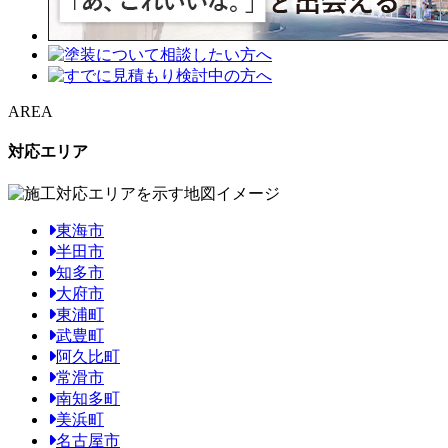
AREA
対応エリア
東海市
半田市
知多市
大府市
東浦町
武豊町
阿久比町
常滑市
南知多町
美浜町
名古屋市