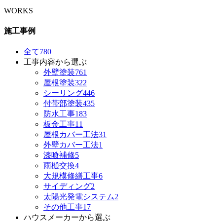
WORKS
施工事例
全て
780
工事内容から選ぶ
外壁塗装
761
屋根塗装
322
シーリング
446
付帯部塗装
435
防水工事
183
板金工事
11
屋根カバー工法
31
外壁カバー工法
1
漆喰補修
5
雨樋交換
4
大規模修繕工事
6
サイディング
2
太陽光発電システム
2
その他工事
17
ハウスメーカーから選ぶ