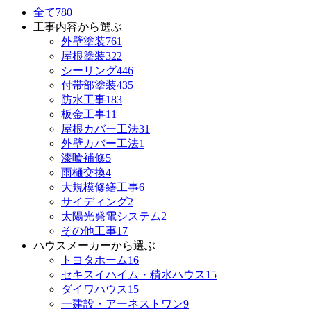
全て
780
工事内容から選ぶ
外壁塗装
761
屋根塗装
322
シーリング
446
付帯部塗装
435
防水工事
183
板金工事
11
屋根カバー工法
31
外壁カバー工法
1
漆喰補修
5
雨樋交換
4
大規模修繕工事
6
サイディング
2
太陽光発電システム
2
その他工事
17
ハウスメーカーから選ぶ
トヨタホーム
16
セキスイハイム・積水ハウス
15
ダイワハウス
15
一建設・アーネストワン
9