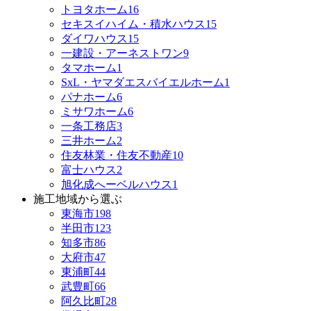
トヨタホーム
16
セキスイハイム・積水ハウス
15
ダイワハウス
15
一建設・アーネストワン
9
タマホーム
1
SxL・ヤマダエスバイエルホーム
1
パナホーム
6
ミサワホーム
6
一条工務店
3
三井ホーム
2
住友林業・住友不動産
10
富士ハウス
2
旭化成へーベルハウス
1
施工地域から選ぶ
東海市
198
半田市
123
知多市
86
大府市
47
東浦町
44
武豊町
66
阿久比町
28