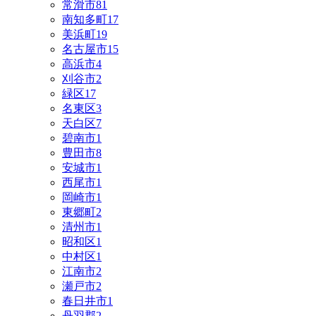
常滑市
81
南知多町
17
美浜町
19
名古屋市
15
高浜市
4
刈谷市
2
緑区
17
名東区
3
天白区
7
碧南市
1
豊田市
8
安城市
1
西尾市
1
岡崎市
1
東郷町
2
清州市
1
昭和区
1
中村区
1
江南市
2
瀬戸市
2
春日井市
1
丹羽郡
2