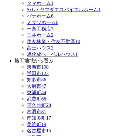
タマホーム
1
SxL・ヤマダエスバイエルホーム
1
パナホーム
6
ミサワホーム
6
一条工務店
3
三井ホーム
2
住友林業・住友不動産
10
富士ハウス
2
旭化成へーベルハウス
1
施工地域から選ぶ
東海市
198
半田市
123
知多市
86
大府市
47
東浦町
44
武豊町
66
阿久比町
28
常滑市
81
南知多町
17
美浜町
19
名古屋市
15