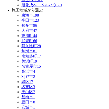
旭化成へーベルハウス
1
施工地域から選ぶ
東海市
198
半田市
123
知多市
86
大府市
47
東浦町
44
武豊町
66
阿久比町
28
常滑市
81
南知多町
17
美浜町
19
名古屋市
15
高浜市
4
刈谷市
2
緑区
17
名東区
3
天白区
7
碧南市
1
豊田市
8
安城市
1