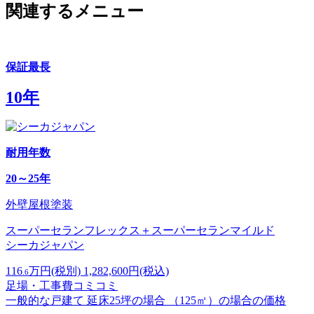
関連するメニュー
保証最長
10年
耐用
年数
20～25年
外壁屋根塗装
スーパーセランフレックス＋スーパーセランマイルド
シーカジャパン
116
万円
(税別)
1,282,600
円(税込)
.6
足場・工事費コミコミ
一般的な戸建て 延床25坪の場合 （125㎡）の場合の価格