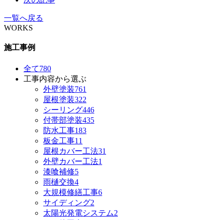
一覧へ戻る
WORKS
施工事例
全て
780
工事内容から選ぶ
外壁塗装
761
屋根塗装
322
シーリング
446
付帯部塗装
435
防水工事
183
板金工事
11
屋根カバー工法
31
外壁カバー工法
1
漆喰補修
5
雨樋交換
4
大規模修繕工事
6
サイディング
2
太陽光発電システム
2