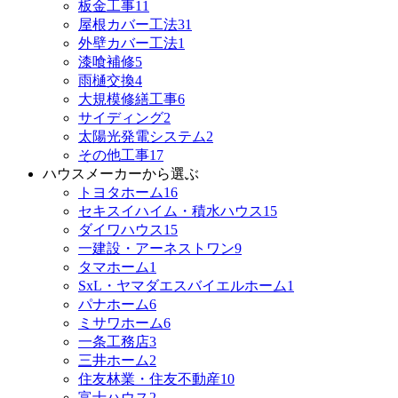
板金工事
11
屋根カバー工法
31
外壁カバー工法
1
漆喰補修
5
雨樋交換
4
大規模修繕工事
6
サイディング
2
太陽光発電システム
2
その他工事
17
ハウスメーカーから選ぶ
トヨタホーム
16
セキスイハイム・積水ハウス
15
ダイワハウス
15
一建設・アーネストワン
9
タマホーム
1
SxL・ヤマダエスバイエルホーム
1
パナホーム
6
ミサワホーム
6
一条工務店
3
三井ホーム
2
住友林業・住友不動産
10
富士ハウス
2