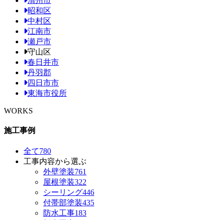
清州市
昭和区
中村区
江南市
瀬戸市
守山区
春日井市
丹羽郡
四日市市
東海市役所
WORKS
施工事例
全て
780
工事内容から選ぶ
外壁塗装
761
屋根塗装
322
シーリング
446
付帯部塗装
435
防水工事
183