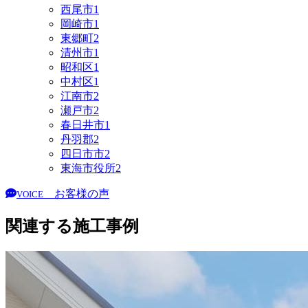
西尾市
1
岡崎市
1
東郷町
2
清州市
1
昭和区
1
中村区
1
江南市
2
瀬戸市
2
春日井市
1
丹羽郡
2
四日市市
2
東海市役所
2
お客様の声
VOICE
関連する施工事例