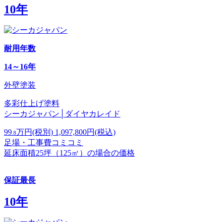
10年
耐用年数
14～16年
外壁塗装
多彩仕上げ塗料
シーカジャパン│ダイヤカレイド
99
万円
(税別)
1,097,800
円(税込)
.8
足場・工事費コミコミ
延床面積25坪（125㎡）の場合の価格
保証最長
10年