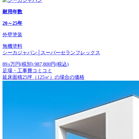
耐用年数
20～25年
外壁塗装
無機塗料
シーカジャパン│スーパーセランフレックス
89
万円
(税別)
987,800
円(税込)
.8
足場・工事費コミコミ
延床面積25坪（125㎡）の場合の価格