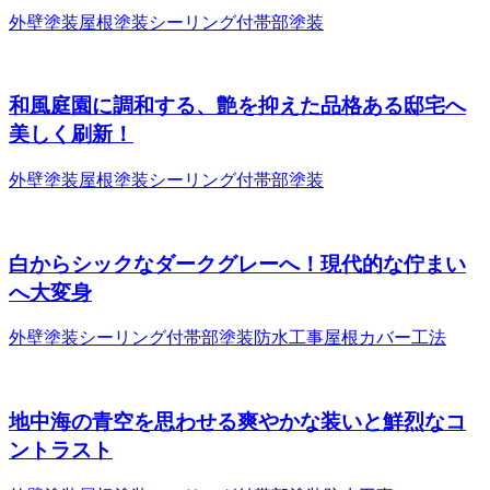
外壁塗装
屋根塗装
シーリング
付帯部塗装
和風庭園に調和する、艶を抑えた品格ある邸宅へ
美しく刷新！
外壁塗装
屋根塗装
シーリング
付帯部塗装
白からシックなダークグレーへ！現代的な佇まい
へ大変身
外壁塗装
シーリング
付帯部塗装
防水工事
屋根カバー工法
地中海の青空を思わせる爽やかな装いと鮮烈なコ
ントラスト