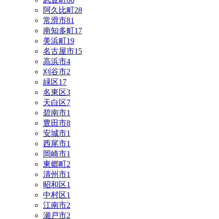
阿久比町
28
常滑市
81
南知多町
17
美浜町
19
名古屋市
15
高浜市
4
刈谷市
2
緑区
17
名東区
3
天白区
7
碧南市
1
豊田市
8
安城市
1
西尾市
1
岡崎市
1
東郷町
2
清州市
1
昭和区
1
中村区
1
江南市
2
瀬戸市
2