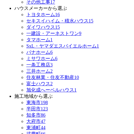
その他工事
17
ハウスメーカーから選ぶ
トヨタホーム
16
セキスイハイム・積水ハウス
15
ダイワハウス
15
一建設・アーネストワン
9
タマホーム
1
SxL・ヤマダエスバイエルホーム
1
パナホーム
6
ミサワホーム
6
一条工務店
3
三井ホーム
2
住友林業・住友不動産
10
富士ハウス
2
旭化成へーベルハウス
1
施工地域から選ぶ
東海市
198
半田市
123
知多市
86
大府市
47
東浦町
44
武豊町
66