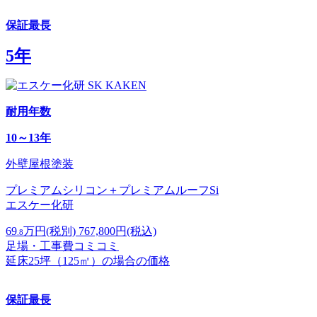
保証最長
5年
耐用年数
10～13年
外壁屋根塗装
プレミアムシリコン＋プレミアムルーフSi
エスケー化研
69
万円
(税別)
767,800
円(税込)
.8
足場・工事費コミコミ
延床25坪（125㎡）の場合の価格
保証最長