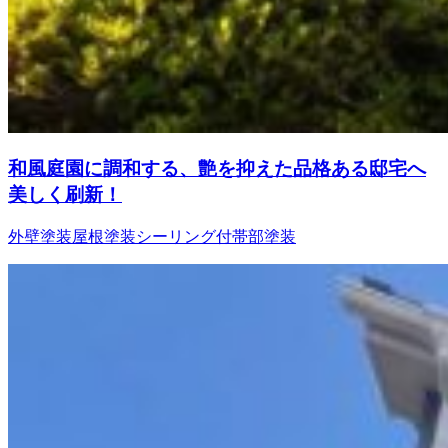
和風庭園に調和する、艶を抑えた品格ある邸宅へ
美しく刷新！
外壁塗装
屋根塗装
シーリング
付帯部塗装