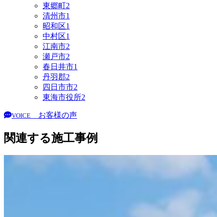
東郷町
2
清州市
1
昭和区
1
中村区
1
江南市
2
瀬戸市
2
春日井市
1
丹羽郡
2
四日市市
2
東海市役所
2
お客様の声
VOICE
関連する施工事例