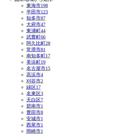
東海市
198
半田市
123
知多市
87
大府市
47
東浦町
44
武豊町
66
阿久比町
28
常滑市
81
南知多町
17
美浜町
19
名古屋市
15
高浜市
4
刈谷市
2
緑区
17
名東区
3
天白区
7
碧南市
1
豊田市
8
安城市
1
西尾市
1
岡崎市
1