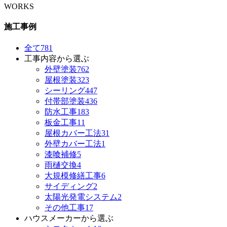
WORKS
施工事例
全て
781
工事内容から選ぶ
外壁塗装
762
屋根塗装
323
シーリング
447
付帯部塗装
436
防水工事
183
板金工事
11
屋根カバー工法
31
外壁カバー工法
1
漆喰補修
5
雨樋交換
4
大規模修繕工事
6
サイディング
2
太陽光発電システム
2
その他工事
17
ハウスメーカーから選ぶ