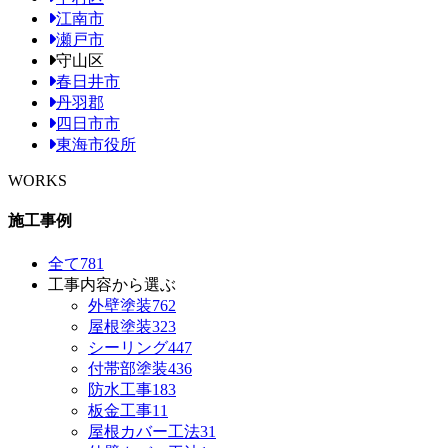
江南市
瀬戸市
守山区
春日井市
丹羽郡
四日市市
東海市役所
WORKS
施工事例
全て
781
工事内容から選ぶ
外壁塗装
762
屋根塗装
323
シーリング
447
付帯部塗装
436
防水工事
183
板金工事
11
屋根カバー工法
31