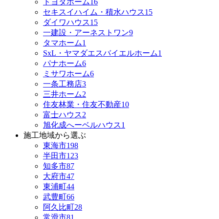
トヨタホーム
16
セキスイハイム・積水ハウス
15
ダイワハウス
15
一建設・アーネストワン
9
タマホーム
1
SxL・ヤマダエスバイエルホーム
1
パナホーム
6
ミサワホーム
6
一条工務店
3
三井ホーム
2
住友林業・住友不動産
10
富士ハウス
2
旭化成へーベルハウス
1
施工地域から選ぶ
東海市
198
半田市
123
知多市
87
大府市
47
東浦町
44
武豊町
66
阿久比町
28
常滑市
81