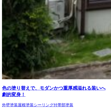
色の塗り替えで、モダンかつ重厚感溢れる装いへ
劇的変身！
外壁塗装
屋根塗装
シーリング
付帯部塗装