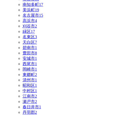
南知多町
17
美浜町
19
名古屋市
15
高浜市
4
刈谷市
2
緑区
17
名東区
3
天白区
7
碧南市
1
豊田市
8
安城市
1
西尾市
1
岡崎市
1
東郷町
2
清州市
1
昭和区
1
中村区
1
江南市
2
瀬戸市
2
春日井市
1
丹羽郡
2