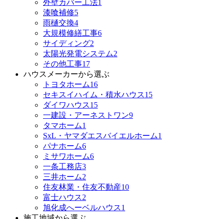
外壁カバー工法
1
漆喰補修
5
雨樋交換
4
大規模修繕工事
6
サイディング
2
太陽光発電システム
2
その他工事
17
ハウスメーカーから選ぶ
トヨタホーム
16
セキスイハイム・積水ハウス
15
ダイワハウス
15
一建設・アーネストワン
9
タマホーム
1
SxL・ヤマダエスバイエルホーム
1
パナホーム
6
ミサワホーム
6
一条工務店
3
三井ホーム
2
住友林業・住友不動産
10
富士ハウス
2
旭化成へーベルハウス
1
施工地域から選ぶ