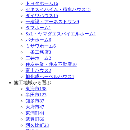
トヨタホーム
16
セキスイハイム・積水ハウス
15
ダイワハウス
15
一建設・アーネストワン
9
タマホーム
1
SxL・ヤマダエスバイエルホーム
1
パナホーム
6
ミサワホーム
6
一条工務店
3
三井ホーム
2
住友林業・住友不動産
10
富士ハウス
2
旭化成へーベルハウス
1
施工地域から選ぶ
東海市
198
半田市
123
知多市
87
大府市
47
東浦町
44
武豊町
66
阿久比町
28