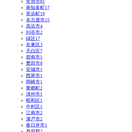
常滑市
81
南知多町
17
美浜町
19
名古屋市
15
高浜市
4
刈谷市
2
緑区
17
名東区
3
天白区
7
碧南市
1
豊田市
8
安城市
1
西尾市
1
岡崎市
1
東郷町
2
清州市
1
昭和区
1
中村区
1
江南市
2
瀬戸市
2
春日井市
1
丹羽郡
2