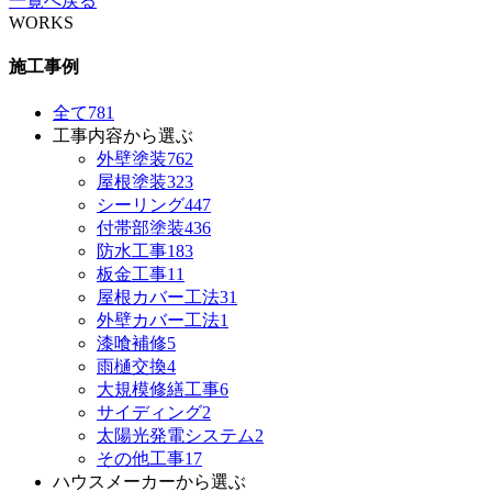
一覧へ戻る
WORKS
施工事例
全て
781
工事内容から選ぶ
外壁塗装
762
屋根塗装
323
シーリング
447
付帯部塗装
436
防水工事
183
板金工事
11
屋根カバー工法
31
外壁カバー工法
1
漆喰補修
5
雨樋交換
4
大規模修繕工事
6
サイディング
2
太陽光発電システム
2
その他工事
17
ハウスメーカーから選ぶ