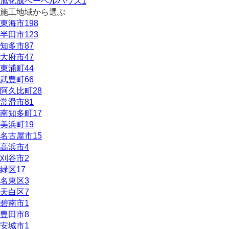
旭化成へーベルハウス
1
施工地域から選ぶ
東海市
198
半田市
123
知多市
87
大府市
47
東浦町
44
武豊町
66
阿久比町
28
常滑市
81
南知多町
17
美浜町
19
名古屋市
15
高浜市
4
刈谷市
2
緑区
17
名東区
3
天白区
7
碧南市
1
豊田市
8
安城市
1