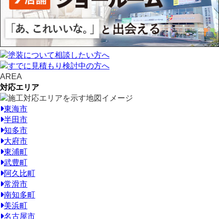
AREA
対応エリア
東海市
半田市
知多市
大府市
東浦町
武豊町
阿久比町
常滑市
南知多町
美浜町
名古屋市