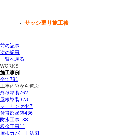
サッシ廻り施工後
前の記事
次の記事
一覧へ戻る
WORKS
施工事例
全て
781
工事内容から選ぶ
外壁塗装
762
屋根塗装
323
シーリング
447
付帯部塗装
436
防水工事
183
板金工事
11
屋根カバー工法
31