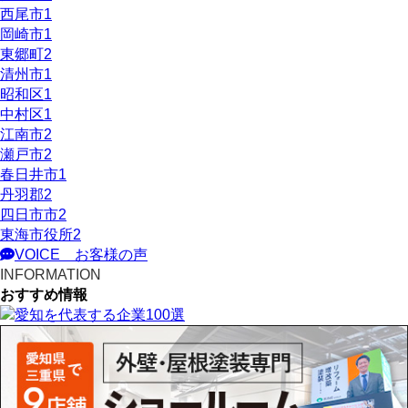
西尾市
1
岡崎市
1
東郷町
2
清州市
1
昭和区
1
中村区
1
江南市
2
瀬戸市
2
春日井市
1
丹羽郡
2
四日市市
2
東海市役所
2
VOICE
お客様の声
INFORMATION
おすすめ情報