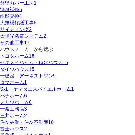
外壁カバー工法
1
漆喰補修
5
雨樋交換
4
大規模修繕工事
6
サイディング
2
太陽光発電システム
2
その他工事
17
ハウスメーカーから選ぶ
トヨタホーム
16
セキスイハイム・積水ハウス
15
ダイワハウス
15
一建設・アーネストワン
9
タマホーム
1
SxL・ヤマダエスバイエルホーム
1
パナホーム
6
ミサワホーム
6
一条工務店
3
三井ホーム
2
住友林業・住友不動産
10
富士ハウス
2