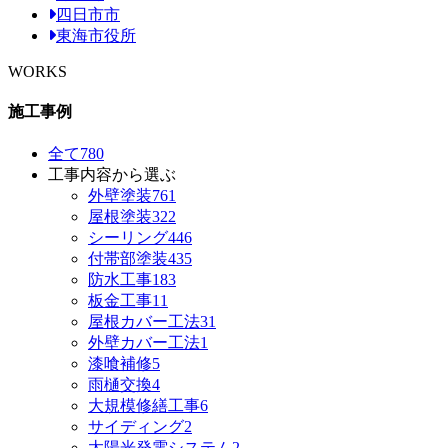
四日市市
東海市役所
WORKS
施工事例
全て
780
工事内容から選ぶ
外壁塗装
761
屋根塗装
322
シーリング
446
付帯部塗装
435
防水工事
183
板金工事
11
屋根カバー工法
31
外壁カバー工法
1
漆喰補修
5
雨樋交換
4
大規模修繕工事
6
サイディング
2
太陽光発電システム
2