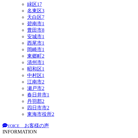
緑区
17
名東区
3
天白区
7
碧南市
1
豊田市
8
安城市
1
西尾市
1
岡崎市
1
東郷町
2
清州市
1
昭和区
1
中村区
1
江南市
2
瀬戸市
2
春日井市
1
丹羽郡
2
四日市市
2
東海市役所
2
お客様の声
VOICE
INFORMATION