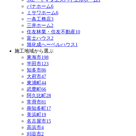
パナホーム
6
ミサワホーム
6
一条工務店
3
三井ホーム
2
住友林業・住友不動産
10
富士ハウス
2
旭化成へーベルハウス
1
施工地域から選ぶ
東海市
198
半田市
123
知多市
86
大府市
47
東浦町
44
武豊町
66
阿久比町
28
常滑市
81
南知多町
17
美浜町
19
名古屋市
15
高浜市
4
刈谷市
2