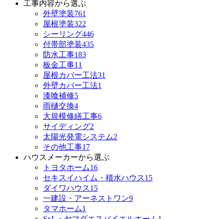
工事内容から選ぶ
外壁塗装
761
屋根塗装
322
シーリング
446
付帯部塗装
435
防水工事
183
板金工事
11
屋根カバー工法
31
外壁カバー工法
1
漆喰補修
5
雨樋交換
4
大規模修繕工事
6
サイディング
2
太陽光発電システム
2
その他工事
17
ハウスメーカーから選ぶ
トヨタホーム
16
セキスイハイム・積水ハウス
15
ダイワハウス
15
一建設・アーネストワン
9
タマホーム
1
SxL・ヤマダエスバイエルホーム
1