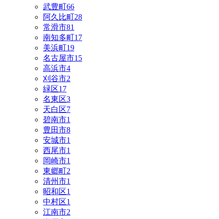
武豊町
66
阿久比町
28
常滑市
81
南知多町
17
美浜町
19
名古屋市
15
高浜市
4
刈谷市
2
緑区
17
名東区
3
天白区
7
碧南市
1
豊田市
8
安城市
1
西尾市
1
岡崎市
1
東郷町
2
清州市
1
昭和区
1
中村区
1
江南市
2