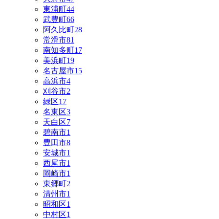
東浦町
44
武豊町
66
阿久比町
28
常滑市
81
南知多町
17
美浜町
19
名古屋市
15
高浜市
4
刈谷市
2
緑区
17
名東区
3
天白区
7
碧南市
1
豊田市
8
安城市
1
西尾市
1
岡崎市
1
東郷町
2
清州市
1
昭和区
1
中村区
1