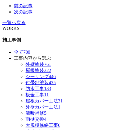
前の記事
次の記事
一覧へ戻る
WORKS
施工事例
全て
780
工事内容から選ぶ
外壁塗装
761
屋根塗装
322
シーリング
446
付帯部塗装
435
防水工事
183
板金工事
11
屋根カバー工法
31
外壁カバー工法
1
漆喰補修
5
雨樋交換
4
大規模修繕工事
6