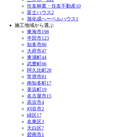
住友林業・住友不動産
10
富士ハウス
2
旭化成へーベルハウス
1
施工地域から選ぶ
東海市
198
半田市
123
知多市
86
大府市
47
東浦町
44
武豊町
66
阿久比町
28
常滑市
81
南知多町
17
美浜町
19
名古屋市
15
高浜市
4
刈谷市
2
緑区
17
名東区
3
天白区
7
碧南市
1