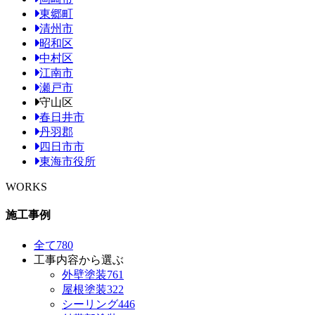
東郷町
清州市
昭和区
中村区
江南市
瀬戸市
守山区
春日井市
丹羽郡
四日市市
東海市役所
WORKS
施工事例
全て
780
工事内容から選ぶ
外壁塗装
761
屋根塗装
322
シーリング
446