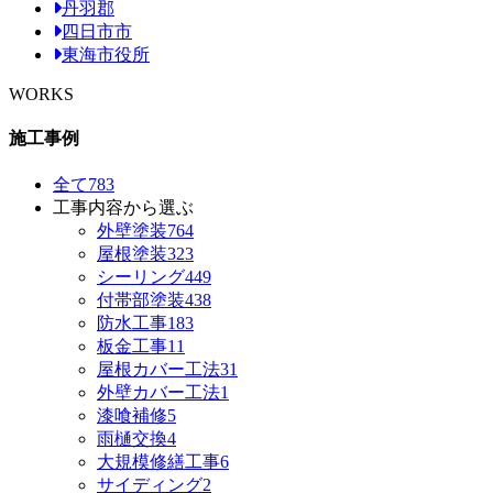
丹羽郡
四日市市
東海市役所
WORKS
施工事例
全て
783
工事内容から選ぶ
外壁塗装
764
屋根塗装
323
シーリング
449
付帯部塗装
438
防水工事
183
板金工事
11
屋根カバー工法
31
外壁カバー工法
1
漆喰補修
5
雨樋交換
4
大規模修繕工事
6
サイディング
2