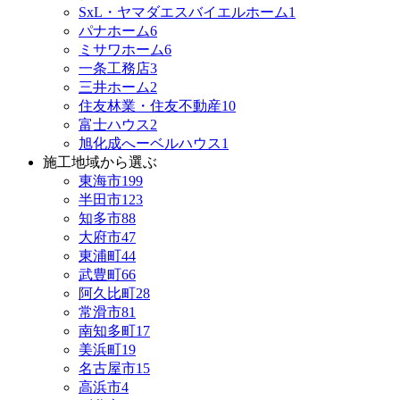
SxL・ヤマダエスバイエルホーム
1
パナホーム
6
ミサワホーム
6
一条工務店
3
三井ホーム
2
住友林業・住友不動産
10
富士ハウス
2
旭化成へーベルハウス
1
施工地域から選ぶ
東海市
199
半田市
123
知多市
88
大府市
47
東浦町
44
武豊町
66
阿久比町
28
常滑市
81
南知多町
17
美浜町
19
名古屋市
15
高浜市
4