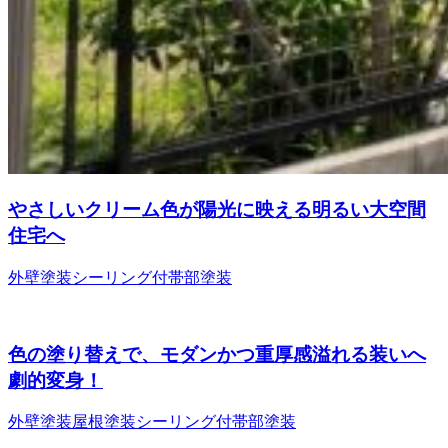
やさしいクリーム色が陽光に映える明るい大空間
住宅へ
外壁塗装
シーリング
付帯部塗装
色の塗り替えで、モダンかつ重厚感溢れる装いへ
劇的変身！
外壁塗装
屋根塗装
シーリング
付帯部塗装