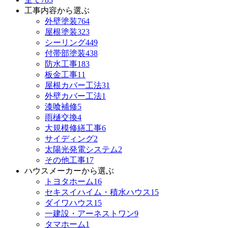
工事内容から選ぶ
外壁塗装
764
屋根塗装
323
シーリング
449
付帯部塗装
438
防水工事
183
板金工事
11
屋根カバー工法
31
外壁カバー工法
1
漆喰補修
5
雨樋交換
4
大規模修繕工事
6
サイディング
2
太陽光発電システム
2
その他工事
17
ハウスメーカーから選ぶ
トヨタホーム
16
セキスイハイム・積水ハウス
15
ダイワハウス
15
一建設・アーネストワン
9
タマホーム
1