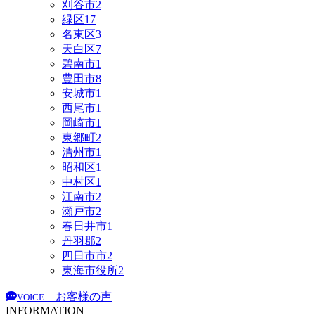
刈谷市
2
緑区
17
名東区
3
天白区
7
碧南市
1
豊田市
8
安城市
1
西尾市
1
岡崎市
1
東郷町
2
清州市
1
昭和区
1
中村区
1
江南市
2
瀬戸市
2
春日井市
1
丹羽郡
2
四日市市
2
東海市役所
2
お客様の声
VOICE
INFORMATION