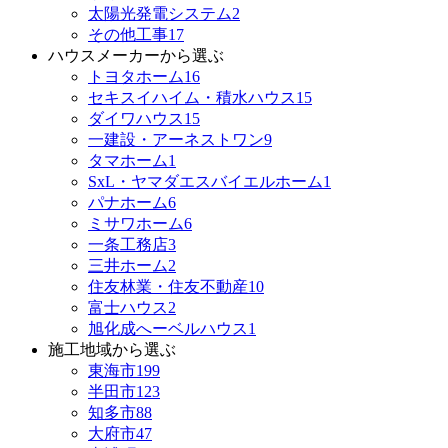
太陽光発電システム
2
その他工事
17
ハウスメーカーから選ぶ
トヨタホーム
16
セキスイハイム・積水ハウス
15
ダイワハウス
15
一建設・アーネストワン
9
タマホーム
1
SxL・ヤマダエスバイエルホーム
1
パナホーム
6
ミサワホーム
6
一条工務店
3
三井ホーム
2
住友林業・住友不動産
10
富士ハウス
2
旭化成へーベルハウス
1
施工地域から選ぶ
東海市
199
半田市
123
知多市
88
大府市
47