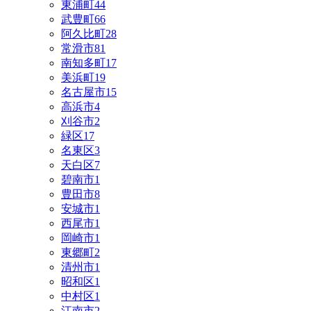
東浦町
44
武豊町
66
阿久比町
28
常滑市
81
南知多町
17
美浜町
19
名古屋市
15
高浜市
4
刈谷市
2
緑区
17
名東区
3
天白区
7
碧南市
1
豊田市
8
安城市
1
西尾市
1
岡崎市
1
東郷町
2
清州市
1
昭和区
1
中村区
1
江南市
2