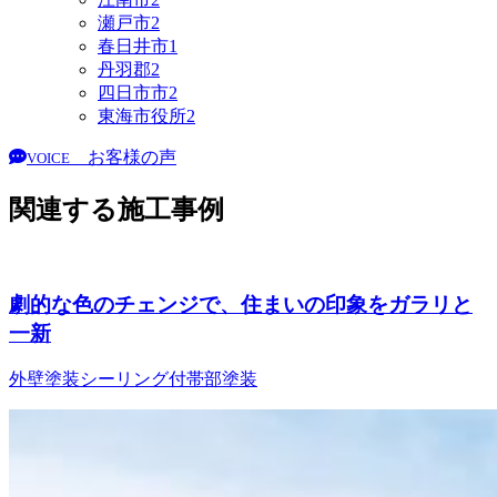
瀬戸市
2
春日井市
1
丹羽郡
2
四日市市
2
東海市役所
2
お客様の声
VOICE
関連する施工事例
劇的な色のチェンジで、住まいの印象をガラリと
一新
外壁塗装
シーリング
付帯部塗装