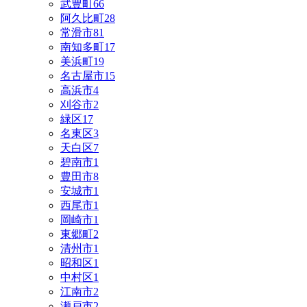
武豊町
66
阿久比町
28
常滑市
81
南知多町
17
美浜町
19
名古屋市
15
高浜市
4
刈谷市
2
緑区
17
名東区
3
天白区
7
碧南市
1
豊田市
8
安城市
1
西尾市
1
岡崎市
1
東郷町
2
清州市
1
昭和区
1
中村区
1
江南市
2
瀬戸市
2