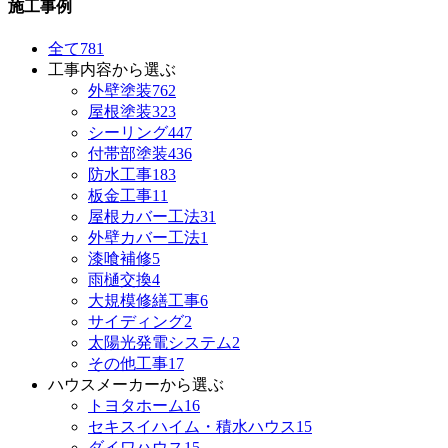
施工事例
全て
781
工事内容から選ぶ
外壁塗装
762
屋根塗装
323
シーリング
447
付帯部塗装
436
防水工事
183
板金工事
11
屋根カバー工法
31
外壁カバー工法
1
漆喰補修
5
雨樋交換
4
大規模修繕工事
6
サイディング
2
太陽光発電システム
2
その他工事
17
ハウスメーカーから選ぶ
トヨタホーム
16
セキスイハイム・積水ハウス
15
ダイワハウス
15