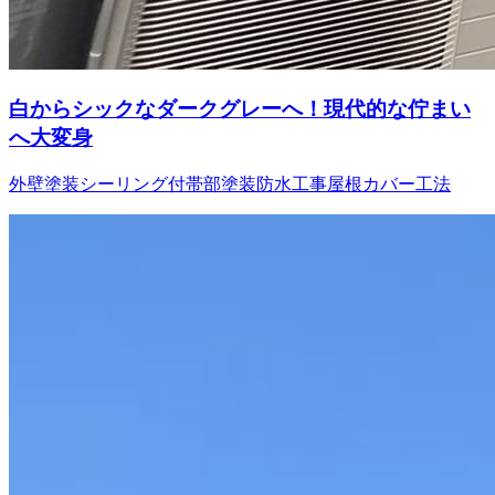
白からシックなダークグレーへ！現代的な佇まい
へ大変身
外壁塗装
シーリング
付帯部塗装
防水工事
屋根カバー工法