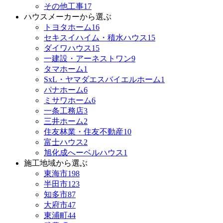
その他工事
17
ハウスメーカーから選ぶ
トヨタホーム
16
セキスイハイム・積水ハウス
15
ダイワハウス
15
一建設・アーネストワン
9
タマホーム
1
SxL・ヤマダエスバイエルホーム
1
パナホーム
6
ミサワホーム
6
一条工務店
3
三井ホーム
2
住友林業・住友不動産
10
富士ハウス
2
旭化成へーベルハウス
1
施工地域から選ぶ
東海市
198
半田市
123
知多市
87
大府市
47
東浦町
44