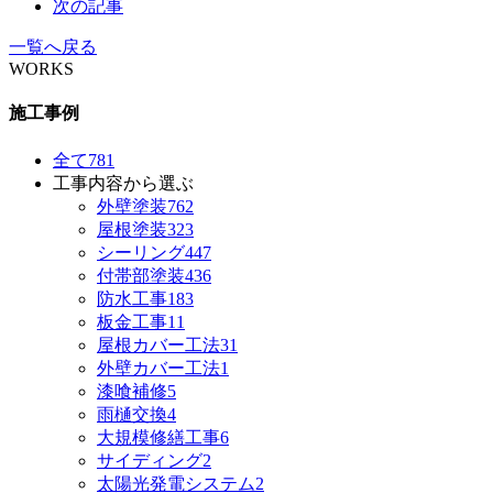
次の記事
一覧へ戻る
WORKS
施工事例
全て
781
工事内容から選ぶ
外壁塗装
762
屋根塗装
323
シーリング
447
付帯部塗装
436
防水工事
183
板金工事
11
屋根カバー工法
31
外壁カバー工法
1
漆喰補修
5
雨樋交換
4
大規模修繕工事
6
サイディング
2
太陽光発電システム
2