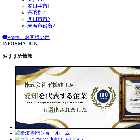
春日井市
1
丹羽郡
2
四日市市
2
東海市役所
2
お客様の声
VOICE
INFORMATION
おすすめ情報