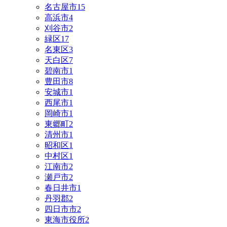
名古屋市
15
高浜市
4
刈谷市
2
緑区
17
名東区
3
天白区
7
碧南市
1
豊田市
8
安城市
1
西尾市
1
岡崎市
1
東郷町
2
清州市
1
昭和区
1
中村区
1
江南市
2
瀬戸市
2
春日井市
1
丹羽郡
2
四日市市
2
東海市役所
2