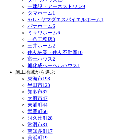
一建設・アーネストワン
9
タマホーム
1
SxL・ヤマダエスバイエルホーム
1
パナホーム
6
ミサワホーム
6
一条工務店
3
三井ホーム
2
住友林業・住友不動産
10
富士ハウス
2
旭化成へーベルハウス
1
施工地域から選ぶ
東海市
198
半田市
123
知多市
87
大府市
47
東浦町
44
武豊町
66
阿久比町
28
常滑市
81
南知多町
17
美浜町
19