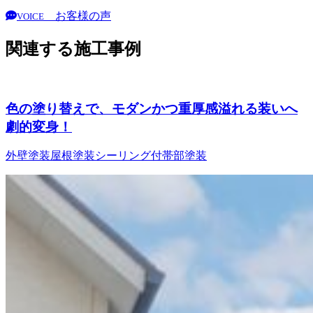
お客様の声
VOICE
関連する施工事例
色の塗り替えで、モダンかつ重厚感溢れる装いへ
劇的変身！
外壁塗装
屋根塗装
シーリング
付帯部塗装