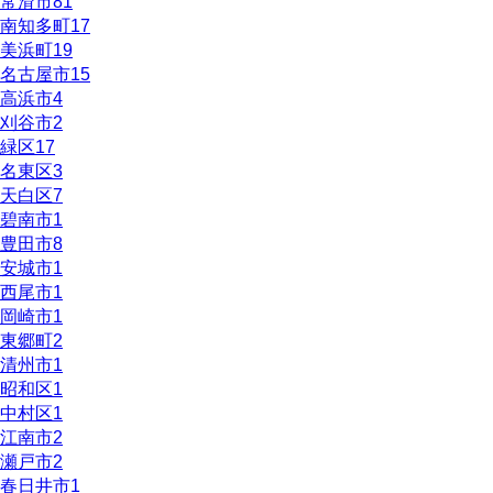
常滑市
81
南知多町
17
美浜町
19
名古屋市
15
高浜市
4
刈谷市
2
緑区
17
名東区
3
天白区
7
碧南市
1
豊田市
8
安城市
1
西尾市
1
岡崎市
1
東郷町
2
清州市
1
昭和区
1
中村区
1
江南市
2
瀬戸市
2
春日井市
1