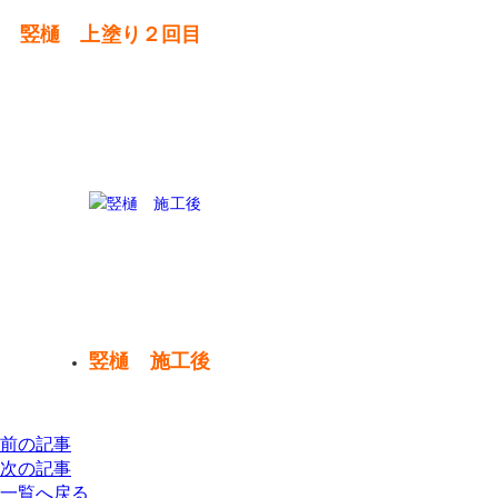
竪樋 上塗り２回目
竪樋 施工後
前の記事
次の記事
一覧へ戻る