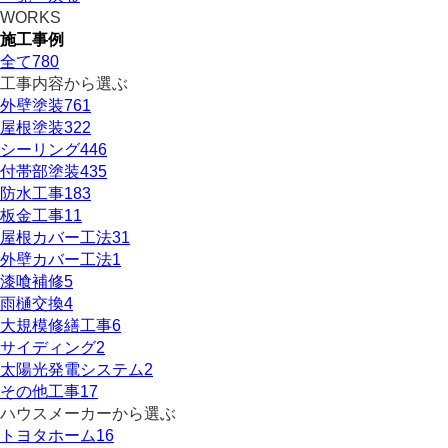
WORKS
施工事例
全て
780
工事内容から選ぶ
外壁塗装
761
屋根塗装
322
シーリング
446
付帯部塗装
435
防水工事
183
板金工事
11
屋根カバー工法
31
外壁カバー工法
1
漆喰補修
5
雨樋交換
4
大規模修繕工事
6
サイディング
2
太陽光発電システム
2
その他工事
17
ハウスメーカーから選ぶ
トヨタホーム
16