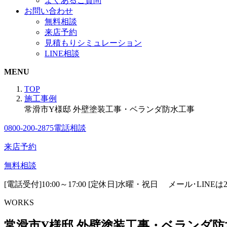
よくあるご質問
お問い合わせ
無料相談
来店予約
見積もりシミュレーション
LINE相談
MENU
TOP
施工事例
常滑市Y様邸 外壁塗装工事・ベランダ防水工事
0800-200-2875
電話相談
来店予約
無料相談
[電話受付]10:00～17:00 [定休日]水曜・祝日
メール･LINE
WORKS
常滑市Y様邸 外壁塗装工事・ベランダ防