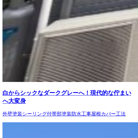
白からシックなダークグレーへ！現代的な佇まい
へ大変身
外壁塗装
シーリング
付帯部塗装
防水工事
屋根カバー工法