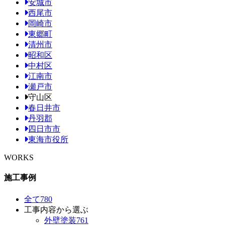
安城市
西尾市
岡崎市
東郷町
清州市
昭和区
中村区
江南市
瀬戸市
守山区
春日井市
丹羽郡
四日市市
東海市役所
WORKS
施工事例
全て
780
工事内容から選ぶ
外壁塗装
761