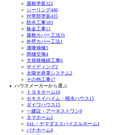
屋根塗装
322
シーリング
446
付帯部塗装
435
防水工事
183
板金工事
11
屋根カバー工法
31
外壁カバー工法
1
漆喰補修
5
雨樋交換
4
大規模修繕工事
6
サイディング
2
太陽光発電システム
2
その他工事
17
ハウスメーカーから選ぶ
トヨタホーム
16
セキスイハイム・積水ハウス
15
ダイワハウス
15
一建設・アーネストワン
9
タマホーム
1
SxL・ヤマダエスバイエルホーム
1
パナホーム
6