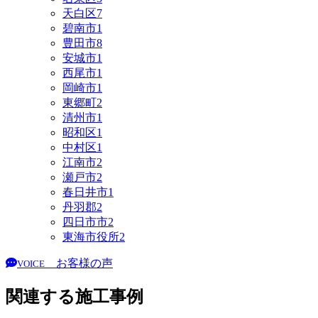
天白区
7
碧南市
1
豊田市
8
安城市
1
西尾市
1
岡崎市
1
東郷町
2
清州市
1
昭和区
1
中村区
1
江南市
2
瀬戸市
2
春日井市
1
丹羽郡
2
四日市市
2
東海市役所
2
お客様の声
VOICE
関連する施工事例