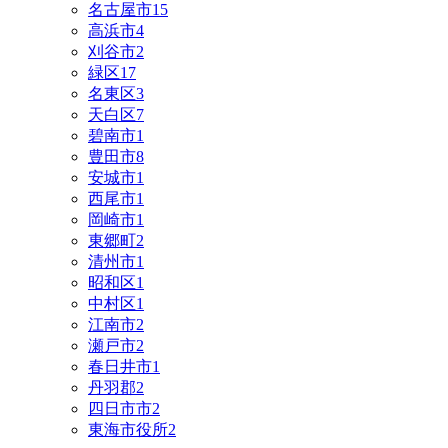
名古屋市
15
高浜市
4
刈谷市
2
緑区
17
名東区
3
天白区
7
碧南市
1
豊田市
8
安城市
1
西尾市
1
岡崎市
1
東郷町
2
清州市
1
昭和区
1
中村区
1
江南市
2
瀬戸市
2
春日井市
1
丹羽郡
2
四日市市
2
東海市役所
2