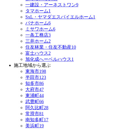
一建設・アーネストワン
9
タマホーム
1
SxL・ヤマダエスバイエルホーム
1
パナホーム
6
ミサワホーム
6
一条工務店
3
三井ホーム
2
住友林業・住友不動産
10
富士ハウス
2
旭化成へーベルハウス
1
施工地域から選ぶ
東海市
198
半田市
123
知多市
86
大府市
47
東浦町
44
武豊町
66
阿久比町
28
常滑市
81
南知多町
17
美浜町
19