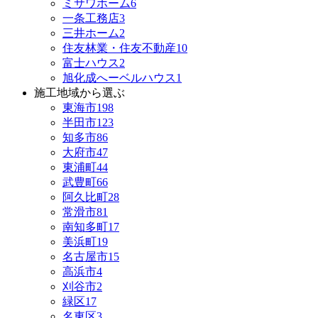
ミサワホーム
6
一条工務店
3
三井ホーム
2
住友林業・住友不動産
10
富士ハウス
2
旭化成へーベルハウス
1
施工地域から選ぶ
東海市
198
半田市
123
知多市
86
大府市
47
東浦町
44
武豊町
66
阿久比町
28
常滑市
81
南知多町
17
美浜町
19
名古屋市
15
高浜市
4
刈谷市
2
緑区
17
名東区
3