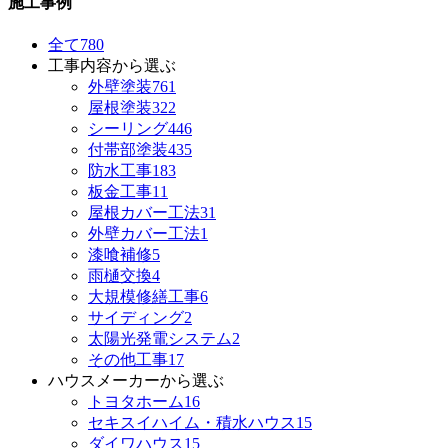
施工事例
全て
780
工事内容から選ぶ
外壁塗装
761
屋根塗装
322
シーリング
446
付帯部塗装
435
防水工事
183
板金工事
11
屋根カバー工法
31
外壁カバー工法
1
漆喰補修
5
雨樋交換
4
大規模修繕工事
6
サイディング
2
太陽光発電システム
2
その他工事
17
ハウスメーカーから選ぶ
トヨタホーム
16
セキスイハイム・積水ハウス
15
ダイワハウス
15