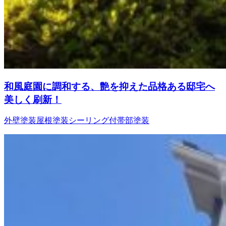
和風庭園に調和する、艶を抑えた品格ある邸宅へ
美しく刷新！
外壁塗装
屋根塗装
シーリング
付帯部塗装