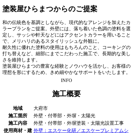
塗装屋ひらまつからのご提案
和の伝統色を基調としながら、現代的なアレンジを加えたカ
ラープランをご提案。外壁には、落ち着いた色調の塗料を選
定し、サッシや軒天などにはアクセントカラーを用いること
で、メリハリのあるスタイリッシュな外観に。
耐久性に優れた塗料の使用はもちろんのこと、コーキングの
打ち替えなど、細部にまでこだわった施工で、長期的な美し
さを維持します。
塗装屋ひらまつの豊富な経験とノウハウを活かし、お客様の
理想を形にするため、きめ細やかなサポートをいたします。
INFO
施工概要
地域
大府市
施工箇所
外壁・付帯部・外塀・太陽光
施工内容
外壁・付帯部・外塀塗装・太陽光設置工事
使用商材・建
外壁：エスケー化研／エスケープレミアムシ