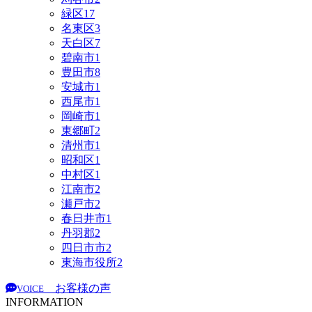
緑区
17
名東区
3
天白区
7
碧南市
1
豊田市
8
安城市
1
西尾市
1
岡崎市
1
東郷町
2
清州市
1
昭和区
1
中村区
1
江南市
2
瀬戸市
2
春日井市
1
丹羽郡
2
四日市市
2
東海市役所
2
お客様の声
VOICE
INFORMATION