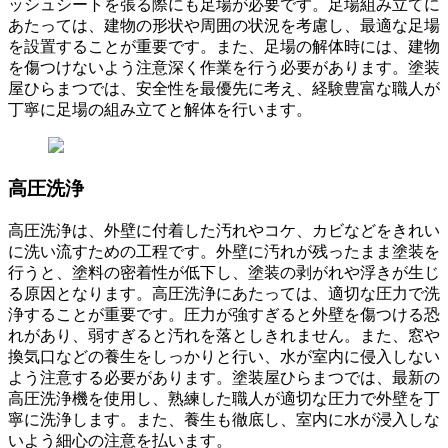
ッシュシートを張る際にも足場が必要です。足場組み立てに
あたっては、建物の形状や周囲の状況を考慮し、最適な足場
を設置することが重要です。また、足場の解体時には、建物
を傷つけないよう注意深く作業を行う必要があります。塗装
屋ひらまつでは、安全性を最優先に考え、経験豊富な職人が
丁寧に足場の組み立てと解体を行います。
高圧洗浄
高圧洗浄は、外壁に付着した汚れやコケ、カビなどをきれい
に洗い流すための工程です。外壁に汚れが残ったまま塗装を
行うと、塗料の密着性が低下し、塗装の剥がれや浮きが生じ
る原因となります。高圧洗浄にあたっては、適切な圧力で洗
浄することが重要です。圧力が強すぎると外壁を傷つける恐
れがあり、弱すぎると汚れを落としきれません。また、窓や
換気口などの養生をしっかりと行い、水が室内に侵入しない
よう注意する必要があります。塗装屋ひらまつでは、最新の
高圧洗浄機を使用し、熟練した職人が適切な圧力で外壁を丁
寧に洗浄します。また、養生も徹底し、室内に水が浸入しな
いよう細心の注意を払います。