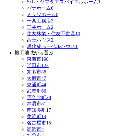
SxL・ヤマダエスバイエルホーム
1
パナホーム
6
ミサワホーム
6
一条工務店
3
三井ホーム
2
住友林業・住友不動産
10
富士ハウス
2
旭化成へーベルハウス
1
施工地域から選ぶ
東海市
198
半田市
123
知多市
86
大府市
47
東浦町
44
武豊町
66
阿久比町
28
常滑市
81
南知多町
17
美浜町
19
名古屋市
15
高浜市
4
刈谷市
2