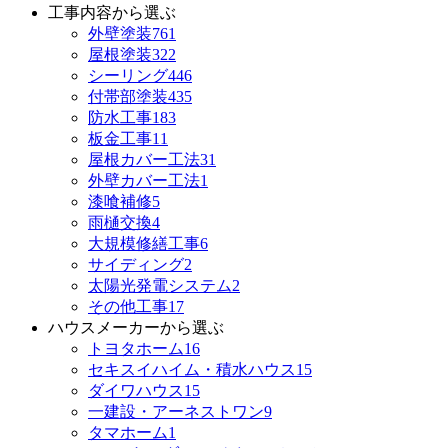
工事内容から選ぶ
外壁塗装
761
屋根塗装
322
シーリング
446
付帯部塗装
435
防水工事
183
板金工事
11
屋根カバー工法
31
外壁カバー工法
1
漆喰補修
5
雨樋交換
4
大規模修繕工事
6
サイディング
2
太陽光発電システム
2
その他工事
17
ハウスメーカーから選ぶ
トヨタホーム
16
セキスイハイム・積水ハウス
15
ダイワハウス
15
一建設・アーネストワン
9
タマホーム
1