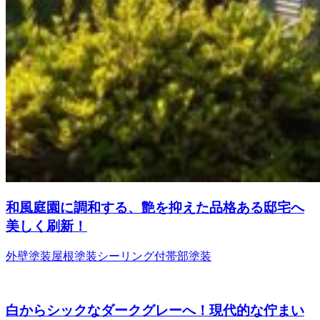
和風庭園に調和する、艶を抑えた品格ある邸宅へ
美しく刷新！
外壁塗装
屋根塗装
シーリング
付帯部塗装
白からシックなダークグレーへ！現代的な佇まい