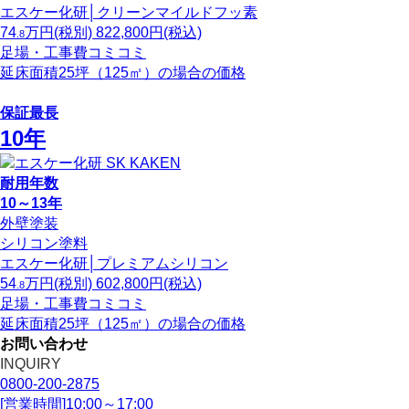
エスケー化研│クリーンマイルドフッ素
74
万円
(税別)
822,800
円(税込)
.8
足場・工事費コミコミ
延床面積25坪（125㎡）の場合の価格
保証最長
10年
耐用年数
10～13年
外壁塗装
シリコン塗料
エスケー化研│プレミアムシリコン
54
万円
(税別)
602,800
円(税込)
.8
足場・工事費コミコミ
延床面積25坪（125㎡）の場合の価格
お問い合わせ
INQUIRY
0800-200-2875
[営業時間]10:00～17:00