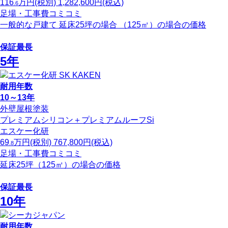
116
万円
(税別)
1,282,600
円(税込)
.6
足場・工事費コミコミ
一般的な戸建て 延床25坪の場合 （125㎡）の場合の価格
保証最長
5年
耐用年数
10～13年
外壁屋根塗装
プレミアムシリコン＋プレミアムルーフSi
エスケー化研
69
万円
(税別)
767,800
円(税込)
.8
足場・工事費コミコミ
延床25坪（125㎡）の場合の価格
保証最長
10年
耐用年数