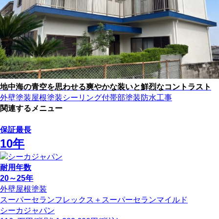
地中海の青空を思わせる爽やかな装いと鮮烈なコントラスト
外壁塗装
屋根塗装
シーリング
付帯部塗装
防水工事
関連するメニュー
保証最長
10年
耐用
年数
20～25年
外壁屋根塗装
スーパーセランフレックス＋スーパーセランマイルド
シーカジャパン