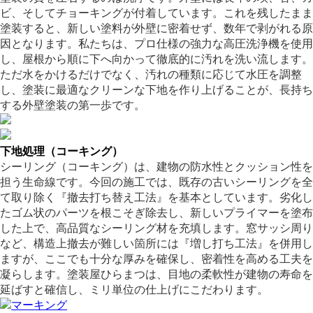
ビ、そしてチョーキングが付着しています。これを残したまま
塗装すると、新しい塗料が外壁に密着せず、数年で剥がれる原
因となります。私たちは、プロ仕様の強力な高圧洗浄機を使用
し、屋根から順に下へ向かって徹底的に汚れを洗い流します。
ただ水をかけるだけでなく、汚れの種類に応じて水圧を調整
し、塗装に最適なクリーンな下地を作り上げることが、長持ち
する外壁塗装の第一歩です。
下地処理（コーキング）
シーリング（コーキング）は、建物の防水性とクッション性を
担う生命線です。今回の施工では、既存の古いシーリングを全
て取り除く『撤去打ち替え工法』を基本としています。劣化し
たゴム状のパーツを根こそぎ除去し、新しいプライマーを塗布
した上で、高品質なシーリング材を充填します。窓サッシ周り
など、構造上撤去が難しい箇所には『増し打ち工法』を併用し
ますが、ここでも十分な厚みを確保し、密着性を高める工夫を
凝らします。塗装屋ひらまつは、目地の柔軟性が建物の寿命を
延ばすと確信し、ミリ単位の仕上げにこだわります。