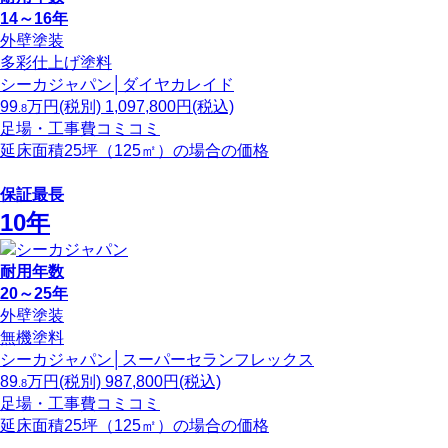
14～16年
外壁塗装
多彩仕上げ塗料
シーカジャパン│ダイヤカレイド
99
万円
(税別)
1,097,800
円(税込)
.8
足場・工事費コミコミ
延床面積25坪（125㎡）の場合の価格
保証最長
10年
耐用年数
20～25年
外壁塗装
無機塗料
シーカジャパン│スーパーセランフレックス
89
万円
(税別)
987,800
円(税込)
.8
足場・工事費コミコミ
延床面積25坪（125㎡）の場合の価格