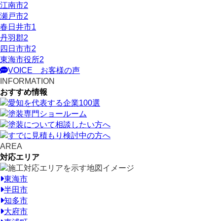
江南市
2
瀬戸市
2
春日井市
1
丹羽郡
2
四日市市
2
東海市役所
2
VOICE
お客様の声
INFORMATION
おすすめ情報
AREA
対応エリア
東海市
半田市
知多市
大府市