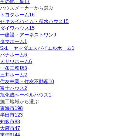
その他工事
17
ハウスメーカーから選ぶ
トヨタホーム
16
セキスイハイム・積水ハウス
15
ダイワハウス
15
一建設・アーネストワン
9
タマホーム
1
SxL・ヤマダエスバイエルホーム
1
パナホーム
6
ミサワホーム
6
一条工務店
3
三井ホーム
2
住友林業・住友不動産
10
富士ハウス
2
旭化成へーベルハウス
1
施工地域から選ぶ
東海市
198
半田市
123
知多市
88
大府市
47
東浦町
44