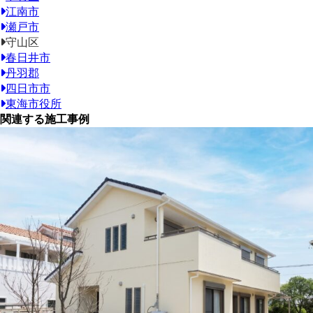
江南市
瀬戸市
守山区
春日井市
丹羽郡
四日市市
東海市役所
関連する施工事例