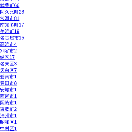
武豊町
66
阿久比町
28
常滑市
81
南知多町
17
美浜町
19
名古屋市
15
高浜市
4
刈谷市
2
緑区
17
名東区
3
天白区
7
碧南市
1
豊田市
8
安城市
1
西尾市
1
岡崎市
1
東郷町
2
清州市
1
昭和区
1
中村区
1