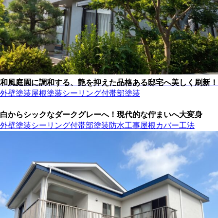
和風庭園に調和する、艶を抑えた品格ある邸宅へ美しく刷新！
外壁塗装
屋根塗装
シーリング
付帯部塗装
白からシックなダークグレーへ！現代的な佇まいへ大変身
外壁塗装
シーリング
付帯部塗装
防水工事
屋根カバー工法