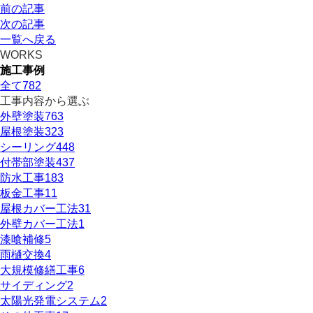
前の記事
次の記事
一覧へ戻る
WORKS
施工事例
全て
782
工事内容から選ぶ
外壁塗装
763
屋根塗装
323
シーリング
448
付帯部塗装
437
防水工事
183
板金工事
11
屋根カバー工法
31
外壁カバー工法
1
漆喰補修
5
雨樋交換
4
大規模修繕工事
6
サイディング
2
太陽光発電システム
2