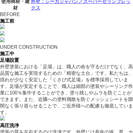
使用商材・建
外壁：シーカジャパン／スーパーセランフレッ
材
クス
BEFORE
施工前
UNDER CONSTRUCTION
施工中
足場設置
外壁塗装における「足場」は、職人の命を守るだけでなく、高
品質な施工を実現するための「精密な土台」です。私たちは、
揺れが少なく安定した『くさび式足場』を標準採用していま
す。足場が安定することで、職人は細部の塗装やシーリング作
業に100％集中することができ、塗り残しやムラを防ぐことが
できます。また、近隣への塗料飛散を防ぐメッシュシートを隙
間なく張り巡らせることで、ご近所様への配慮も徹底していま
す。
高圧洗浄
塗装の質を左右するのは洗浄です。外壁には長年の埃、苔、カ