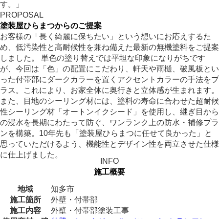
す。」
PROPOSAL
塗装屋ひらまつからのご提案
お客様の「長く綺麗に保ちたい」という想いにお応えするた
め、低汚染性と高耐候性を兼ね備えた最新の無機塗料をご提案
しました。 単色の塗り替えでは平坦な印象になりがちです
が、今回は「色」の配置にこだわり、軒天や雨樋、破風板とい
った付帯部にダークカラーを置くアクセントカラーの手法をプ
ラス。これにより、お家全体に奥行きと立体感が生まれます。
また、目地のシーリング材には、塗料の寿命に合わせた超耐候
性シーリング材「オートンイクシード」を使用し、継ぎ目から
の浸水を長期にわたって防ぐ、ワンランク上の防水・補修プラ
ンを構築。10年先も「塗装屋ひらまつに任せて良かった」と
思っていただけるよう、機能性とデザイン性を両立させた仕様
に仕上げました。
INFO
施工概要
地域
知多市
施工箇所
外壁・付帯部
施工内容
外壁・付帯部塗装工事