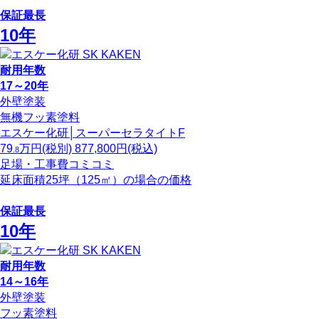
保証最長
10年
耐用年数
17～20年
外壁塗装
無機フッ素塗料
エスケー化研│スーパーセラタイトF
79
万円
(税別)
877,800
円(税込)
.8
足場・工事費コミコミ
延床面積25坪（125㎡）の場合の価格
保証最長
10年
耐用年数
14～16年
外壁塗装
フッ素塗料