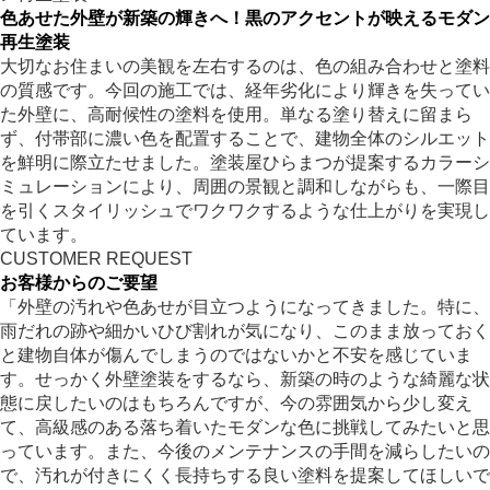
色あせた外壁が新築の輝きへ！黒のアクセントが映えるモダン
再生塗装
大切なお住まいの美観を左右するのは、色の組み合わせと塗料
の質感です。今回の施工では、経年劣化により輝きを失ってい
た外壁に、高耐候性の塗料を使用。単なる塗り替えに留まら
ず、付帯部に濃い色を配置することで、建物全体のシルエット
を鮮明に際立たせました。塗装屋ひらまつが提案するカラーシ
ミュレーションにより、周囲の景観と調和しながらも、一際目
を引くスタイリッシュでワクワクするような仕上がりを実現し
ています。
CUSTOMER REQUEST
お客様からのご要望
「外壁の汚れや色あせが目立つようになってきました。特に、
雨だれの跡や細かいひび割れが気になり、このまま放っておく
と建物自体が傷んでしまうのではないかと不安を感じていま
す。せっかく外壁塗装をするなら、新築の時のような綺麗な状
態に戻したいのはもちろんですが、今の雰囲気から少し変え
て、高級感のある落ち着いたモダンな色に挑戦してみたいと思
っています。また、今後のメンテナンスの手間を減らしたいの
で、汚れが付きにくく長持ちする良い塗料を提案してほしいで