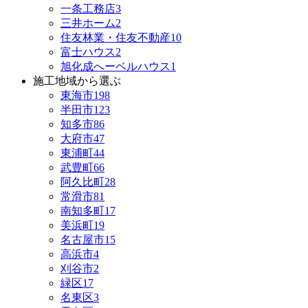
一条工務店
3
三井ホーム
2
住友林業・住友不動産
10
富士ハウス
2
旭化成へーベルハウス
1
施工地域から選ぶ
東海市
198
半田市
123
知多市
86
大府市
47
東浦町
44
武豊町
66
阿久比町
28
常滑市
81
南知多町
17
美浜町
19
名古屋市
15
高浜市
4
刈谷市
2
緑区
17
名東区
3