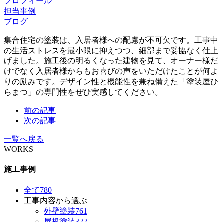
プロフィール
担当事例
ブログ
集合住宅の塗装は、入居者様への配慮が不可欠です。工事中
の生活ストレスを最小限に抑えつつ、細部まで妥協なく仕上
げました。施工後の明るくなった建物を見て、オーナー様だ
けでなく入居者様からもお喜びの声をいただけたことが何よ
りの励みです。デザイン性と機能性を兼ね備えた「塗装屋ひ
らまつ」の専門性をぜひ実感してください。
前の記事
次の記事
一覧へ戻る
WORKS
施工事例
全て
780
工事内容から選ぶ
外壁塗装
761
屋根塗装
322