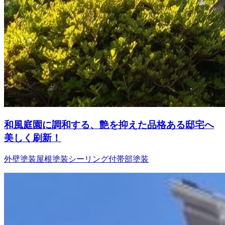
和風庭園に調和する、艶を抑えた品格ある邸宅へ
美しく刷新！
外壁塗装
屋根塗装
シーリング
付帯部塗装