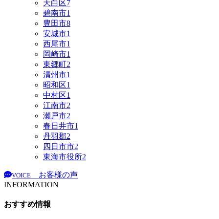
天白区
7
碧南市
1
豊田市
8
安城市
1
西尾市
1
岡崎市
1
東郷町
2
清州市
1
昭和区
1
中村区
1
江南市
2
瀬戸市
2
春日井市
1
丹羽郡
2
四日市市
2
東海市役所
2
お客様の声
VOICE
INFORMATION
おすすめ情報