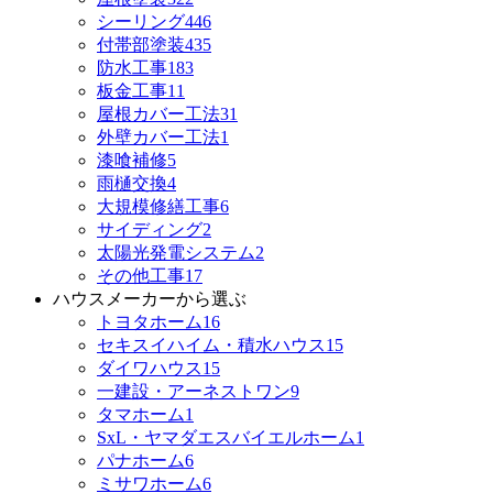
シーリング
446
付帯部塗装
435
防水工事
183
板金工事
11
屋根カバー工法
31
外壁カバー工法
1
漆喰補修
5
雨樋交換
4
大規模修繕工事
6
サイディング
2
太陽光発電システム
2
その他工事
17
ハウスメーカーから選ぶ
トヨタホーム
16
セキスイハイム・積水ハウス
15
ダイワハウス
15
一建設・アーネストワン
9
タマホーム
1
SxL・ヤマダエスバイエルホーム
1
パナホーム
6
ミサワホーム
6