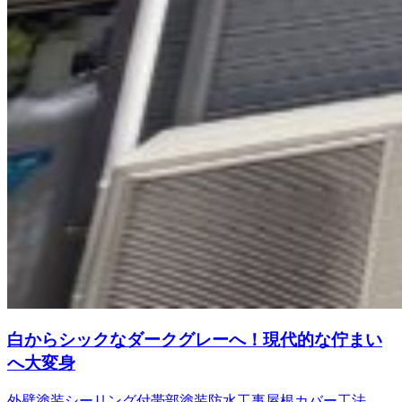
白からシックなダークグレーへ！現代的な佇まい
へ大変身
外壁塗装
シーリング
付帯部塗装
防水工事
屋根カバー工法