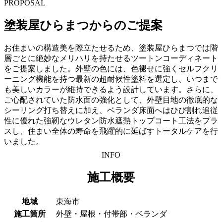
PROPOSAL
塗装屋ひらまつからのご提案
お住まいの構造美を際立たせるため、塗装屋ひらまつでは階
層ごとに絶妙なメリハリを持たせるツートンコーディネート
をご提案しました。外壁の色には、色褪せに強くセルフクリ
ーニング機能を持つ最新の超耐候性塗料を選定し、いつまで
も美しいカラーが維持できるよう設計しています。さらに、
ご心配されていた防水面の強化として、外壁目地の徹底的な
シーリング打ち替えに加え、ベランダ床面へはひび割れ追従
性に優れた強靭なウレタン防水遮熱トップコート工法をプラ
スし、住まい全体の寿命を飛躍的に延ばすトータルケアを行
いました。
INFO
施工概要
地域
東海市
施工箇所
外壁・屋根・付帯部・ベランダ