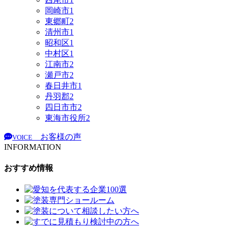
岡崎市
1
東郷町
2
清州市
1
昭和区
1
中村区
1
江南市
2
瀬戸市
2
春日井市
1
丹羽郡
2
四日市市
2
東海市役所
2
お客様の声
VOICE
INFORMATION
おすすめ情報