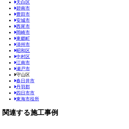
天白区
碧南市
豊田市
安城市
西尾市
岡崎市
東郷町
清州市
昭和区
中村区
江南市
瀬戸市
守山区
春日井市
丹羽郡
四日市市
東海市役所
関連する施工事例