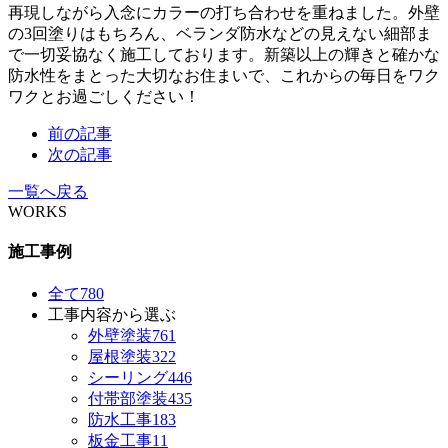
再現しながら入念にカラーの打ち合わせを重ねました。外壁
の3回塗りはもちろん、ベランダ防水などの見えない細部ま
で一切妥協なく施工しております。新築以上の輝きと確かな
防水性をまとった大切なお住まいで、これからの毎日をワク
ワクとお過ごしください！
前の記事
次の記事
一覧へ戻る
WORKS
施工事例
全て
780
工事内容から選ぶ
外壁塗装
761
屋根塗装
322
シーリング
446
付帯部塗装
435
防水工事
183
板金工事
11