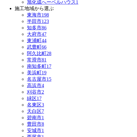
旭化成へーベルハウス
1
施工地域から選ぶ
東海市
198
半田市
123
知多市
86
大府市
47
東浦町
44
武豊町
66
阿久比町
28
常滑市
81
南知多町
17
美浜町
19
名古屋市
15
高浜市
4
刈谷市
2
緑区
17
名東区
3
天白区
7
碧南市
1
豊田市
8
安城市
1
西尾市
1