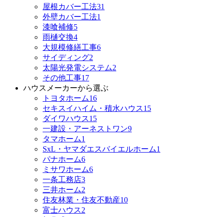
屋根カバー工法
31
外壁カバー工法
1
漆喰補修
5
雨樋交換
4
大規模修繕工事
6
サイディング
2
太陽光発電システム
2
その他工事
17
ハウスメーカーから選ぶ
トヨタホーム
16
セキスイハイム・積水ハウス
15
ダイワハウス
15
一建設・アーネストワン
9
タマホーム
1
SxL・ヤマダエスバイエルホーム
1
パナホーム
6
ミサワホーム
6
一条工務店
3
三井ホーム
2
住友林業・住友不動産
10
富士ハウス
2