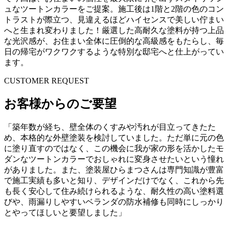
ュなツートンカラーをご提案。施工後は1階と2階の色のコン
トラストが際立つ、見違えるほどハイセンスで美しい佇まい
へと生まれ変わりました！厳選した高耐久な塗料が持つ上品
な光沢感が、お住まい全体に圧倒的な高級感をもたらし、毎
日の帰宅がワクワクするような特別な邸宅へと仕上がってい
ます。
CUSTOMER REQUEST
お客様からのご要望
「築年数が経ち、壁全体のくすみや汚れが目立ってきたた
め、本格的な外壁塗装を検討していました。ただ単に元の色
に塗り直すのではなく、この機会に我が家の形を活かしたモ
ダンなツートンカラーでおしゃれに変身させたいという憧れ
がありました。また、塗装屋ひらまつさんは専門知識が豊富
で施工実績も多いと知り、デザインだけでなく、これから先
も長く安心して住み続けられるような、耐久性の高い塗料選
びや、雨漏りしやすいベランダの防水補修も同時にしっかり
とやってほしいと要望しました」