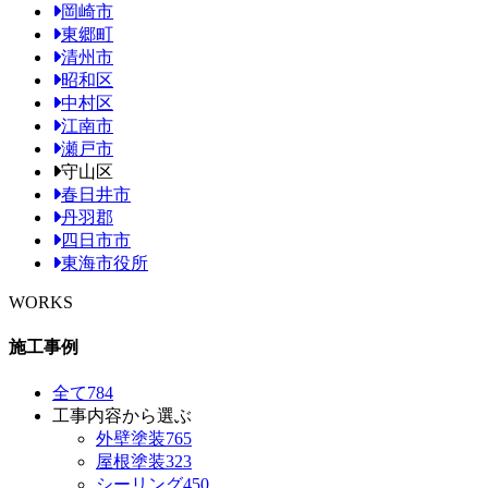
岡崎市
東郷町
清州市
昭和区
中村区
江南市
瀬戸市
守山区
春日井市
丹羽郡
四日市市
東海市役所
WORKS
施工事例
全て
784
工事内容から選ぶ
外壁塗装
765
屋根塗装
323
シーリング
450