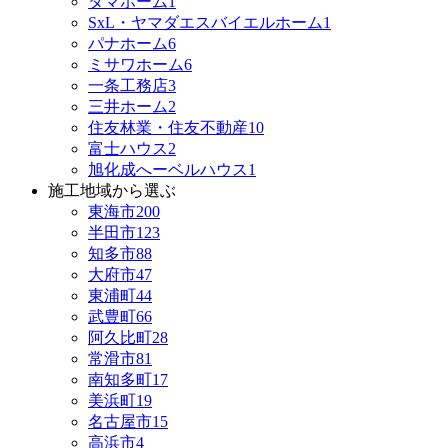
タマホーム
1
SxL・ヤマダエスバイエルホーム
1
パナホーム
6
ミサワホーム
6
一条工務店
3
三井ホーム
2
住友林業・住友不動産
10
富士ハウス
2
旭化成へーベルハウス
1
施工地域から選ぶ
東海市
200
半田市
123
知多市
88
大府市
47
東浦町
44
武豊町
66
阿久比町
28
常滑市
81
南知多町
17
美浜町
19
名古屋市
15
高浜市
4