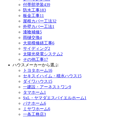
付帯部塗装
439
防水工事
183
板金工事
11
屋根カバー工法
32
外壁カバー工法
1
漆喰補修
5
雨樋交換
4
大規模修繕工事
6
サイディング
2
太陽光発電システム
2
その他工事
17
ハウスメーカーから選ぶ
トヨタホーム
16
セキスイハイム・積水ハウス
15
ダイワハウス
15
一建設・アーネストワン
9
タマホーム
1
SxL・ヤマダエスバイエルホーム
1
パナホーム
6
ミサワホーム
6
一条工務店
3