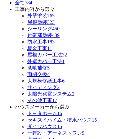
全て
784
工事内容から選ぶ
外壁塗装
765
屋根塗装
323
シーリング
450
付帯部塗装
439
防水工事
183
板金工事
11
屋根カバー工法
32
外壁カバー工法
1
漆喰補修
5
雨樋交換
4
大規模修繕工事
6
サイディング
2
太陽光発電システム
2
その他工事
17
ハウスメーカーから選ぶ
トヨタホーム
16
セキスイハイム・積水ハウス
15
ダイワハウス
15
一建設・アーネストワン
9