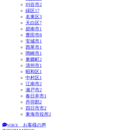
刈谷市
2
緑区
17
名東区
3
天白区
7
碧南市
1
豊田市
8
安城市
1
西尾市
1
岡崎市
1
東郷町
2
清州市
1
昭和区
1
中村区
1
江南市
2
瀬戸市
2
春日井市
1
丹羽郡
2
四日市市
2
東海市役所
2
お客様の声
VOICE