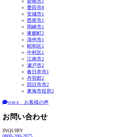
碧南市
1
豊田市
8
安城市
1
西尾市
1
岡崎市
1
東郷町
2
清州市
1
昭和区
1
中村区
1
江南市
2
瀬戸市
2
春日井市
1
丹羽郡
2
四日市市
2
東海市役所
2
お客様の声
VOICE
お問い合わせ
INQUIRY
0800-200-2875