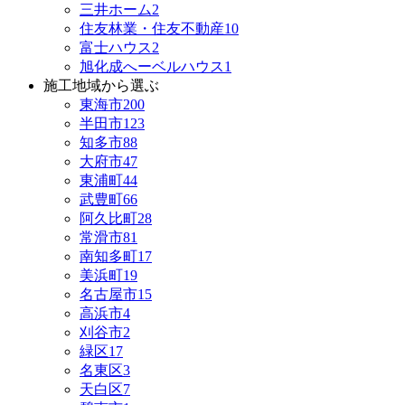
三井ホーム
2
住友林業・住友不動産
10
富士ハウス
2
旭化成へーベルハウス
1
施工地域から選ぶ
東海市
200
半田市
123
知多市
88
大府市
47
東浦町
44
武豊町
66
阿久比町
28
常滑市
81
南知多町
17
美浜町
19
名古屋市
15
高浜市
4
刈谷市
2
緑区
17
名東区
3
天白区
7