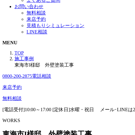
よくあるご質問
お問い合わせ
無料相談
来店予約
見積もりシミュレーション
LINE相談
MENU
TOP
施工事例
東海市I様邸 外壁塗装工事
0800-200-2875
電話相談
来店予約
無料相談
[電話受付]10:00～17:00 [定休日]水曜・祝日
メール･LINE
WORKS
東海市I様邸 外壁塗装工事