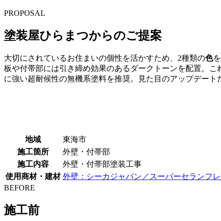
PROPOSAL
塗装屋ひらまつからのご提案
大切にされているお住まいの個性を活かすため、2種類の
色
を
板や付帯部には引き締め効果のあるダークトーンを配置。こ
に強い超耐候性の無機系塗料を推奨。見た目のアップデート
地域
東海市
施工箇所
外壁・付帯部
施工内容
外壁・付帯部塗装工事
使用商材・建材
外壁：シーカジャパン／スーパーセランフレ
BEFORE
施工前