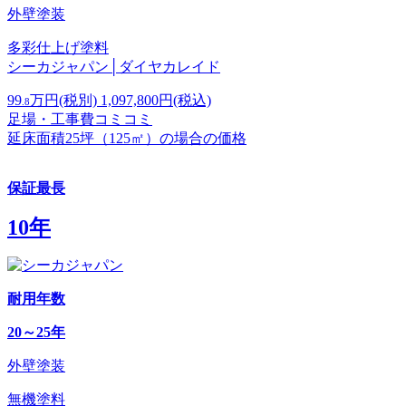
外壁塗装
多彩仕上げ塗料
シーカジャパン│ダイヤカレイド
99
万円
(税別)
1,097,800
円(税込)
.8
足場・工事費コミコミ
延床面積25坪（125㎡）の場合の価格
保証最長
10年
耐用年数
20～25年
外壁塗装
無機塗料