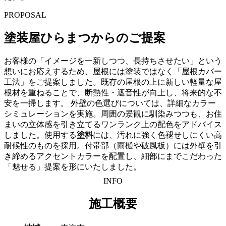
PROPOSAL
塗装屋ひらまつからのご提案
お客様の「イメージを一新しつつ、長持ちさせたい」という
想いにお応えするため、屋根には塗装ではなく「屋根カバー
工法」をご提案しました。既存の屋根の上に新しい軽量な屋
根材を重ねることで、断熱性・遮音性が向上し、将来的な不
安を一掃します。
外壁の色
選びについては、詳細なカラー
シミュレーションを実施。周囲の景観に馴染みつつも、お住
まいの立体感を引き立てるワンランク上の配色をアドバイス
しました。使用する
塗料
には、汚れに強く色褪せしにくい高
耐候性のものを採用。付帯部（雨樋や破風板）には外壁を引
き締めるアクセントカラーを配置し、細部にまでこだわった
「魅せる」提案を形にいたしました。
INFO
施工概要