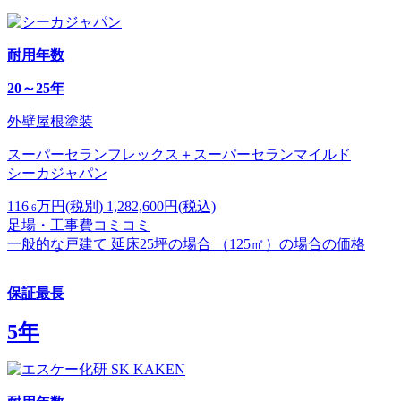
耐用
年数
20～25年
外壁屋根塗装
スーパーセランフレックス＋スーパーセランマイルド
シーカジャパン
116
万円
(税別)
1,282,600
円(税込)
.6
足場・工事費コミコミ
一般的な戸建て 延床25坪の場合 （125㎡）の場合の価格
保証最長
5年