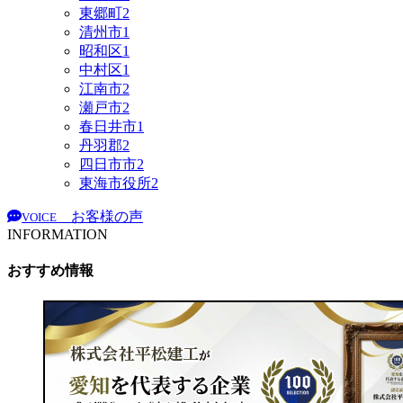
東郷町
2
清州市
1
昭和区
1
中村区
1
江南市
2
瀬戸市
2
春日井市
1
丹羽郡
2
四日市市
2
東海市役所
2
お客様の声
VOICE
INFORMATION
おすすめ情報