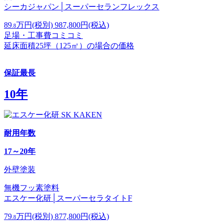
シーカジャパン│スーパーセランフレックス
89
万円
(税別)
987,800
円(税込)
.8
足場・工事費コミコミ
延床面積25坪（125㎡）の場合の価格
保証最長
10年
耐用年数
17～20年
外壁塗装
無機フッ素塗料
エスケー化研│スーパーセラタイトF
79
万円
(税別)
877,800
円(税込)
.8