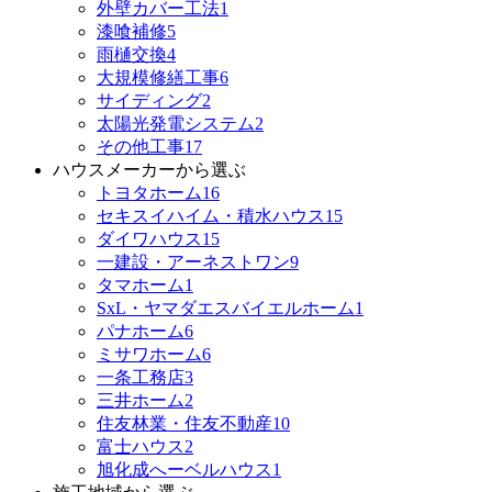
外壁カバー工法
1
漆喰補修
5
雨樋交換
4
大規模修繕工事
6
サイディング
2
太陽光発電システム
2
その他工事
17
ハウスメーカーから選ぶ
トヨタホーム
16
セキスイハイム・積水ハウス
15
ダイワハウス
15
一建設・アーネストワン
9
タマホーム
1
SxL・ヤマダエスバイエルホーム
1
パナホーム
6
ミサワホーム
6
一条工務店
3
三井ホーム
2
住友林業・住友不動産
10
富士ハウス
2
旭化成へーベルハウス
1