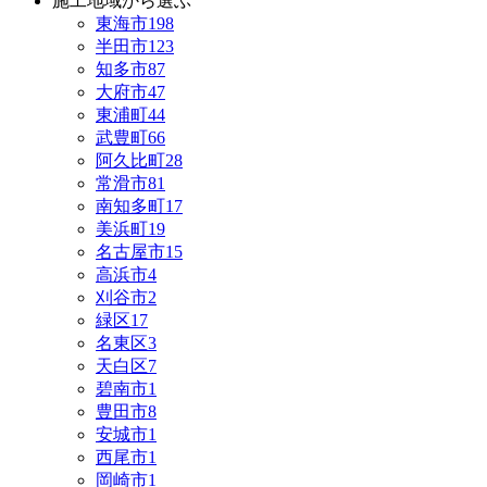
施工地域から選ぶ
東海市
198
半田市
123
知多市
87
大府市
47
東浦町
44
武豊町
66
阿久比町
28
常滑市
81
南知多町
17
美浜町
19
名古屋市
15
高浜市
4
刈谷市
2
緑区
17
名東区
3
天白区
7
碧南市
1
豊田市
8
安城市
1
西尾市
1
岡崎市
1