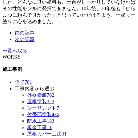
した。どんなに良い塗料も、土台がしっかりしていなければ
その性能をフルに発揮できません。10年後、20年後も「ひら
まつに頼んで良かった」と思っていただけるよう、一塗り一
塗りに心を込めました。
前の記事
次の記事
一覧へ戻る
WORKS
施工事例
全て
781
工事内容から選ぶ
外壁塗装
762
屋根塗装
323
シーリング
447
付帯部塗装
436
防水工事
183
板金工事
11
屋根カバー工法
31