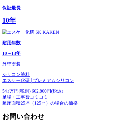
保証最長
10年
耐用年数
10～13年
外壁塗装
シリコン塗料
エスケー化研│プレミアムシリコン
54
万円
(税別)
602,800
円(税込)
.8
足場・工事費コミコミ
延床面積25坪（125㎡）の場合の価格
お問い合わせ