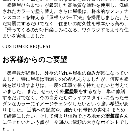
「塗装屋ひらまつ」が厳選した高品質な塗料を使用し、洗練
されたカラーで塗り替え。さらに屋根は、将来的なメンテナ
ンスコストを抑える「屋根カバー工法」を採用しました。た
だ綺麗にするだけでなく、住まいの耐久性を根本から高め、
「帰ってくるのが毎日楽しみになる」ワクワクするような住
まいを実現しました。
CUSTOMER REQUEST
お客様からのご要望
「築年数が経過し、外壁の汚れや屋根の傷みが気になってい
ました。特に屋根は雨漏りの心配もありましたが、何度も塗
装を繰り返すよりは、一度の工事で長く持たせたいと考えて
いました。 また、せっかく
外壁塗装
をするなら、単に修繕
するだけでなく、今の自分たちのライフスタイルに合ったモ
ダンな
カラー
にイメージチェンジしたいという強い希望があ
りました。
近隣への配慮や、細かい付帯部の劣化もまとめ
て綺麗にしたい、そして何より信頼できる地元の
塗装屋
さん
に任せたいという点が、今回のご依頼の大きなポイントでし
た。」