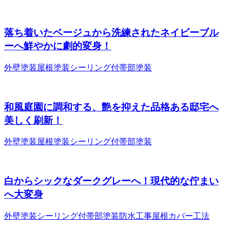
落ち着いたベージュから洗練されたネイビーブル
ーへ鮮やかに劇的変身！
外壁塗装
屋根塗装
シーリング
付帯部塗装
和風庭園に調和する、艶を抑えた品格ある邸宅へ
美しく刷新！
外壁塗装
屋根塗装
シーリング
付帯部塗装
白からシックなダークグレーへ！現代的な佇まい
へ大変身
外壁塗装
シーリング
付帯部塗装
防水工事
屋根カバー工法