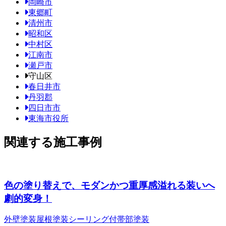
岡崎市
東郷町
清州市
昭和区
中村区
江南市
瀬戸市
守山区
春日井市
丹羽郡
四日市市
東海市役所
関連する施工事例
色の塗り替えで、モダンかつ重厚感溢れる装いへ
劇的変身！
外壁塗装
屋根塗装
シーリング
付帯部塗装