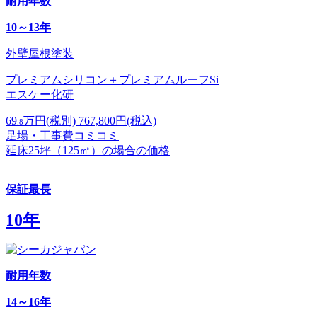
耐用年数
10～13年
外壁屋根塗装
プレミアムシリコン＋プレミアムルーフSi
エスケー化研
69
万円
(税別)
767,800
円(税込)
.8
足場・工事費コミコミ
延床25坪（125㎡）の場合の価格
保証最長
10年
耐用年数
14～16年