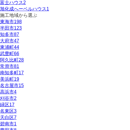
富士ハウス
2
旭化成へーベルハウス
1
施工地域から選ぶ
東海市
198
半田市
123
知多市
87
大府市
47
東浦町
44
武豊町
66
阿久比町
28
常滑市
81
南知多町
17
美浜町
19
名古屋市
15
高浜市
4
刈谷市
2
緑区
17
名東区
3
天白区
7
碧南市
1