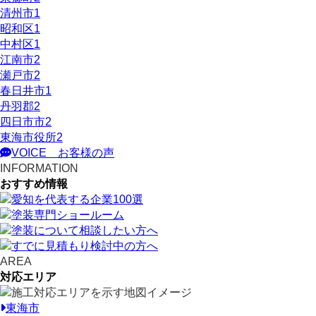
清州市
1
昭和区
1
中村区
1
江南市
2
瀬戸市
2
春日井市
1
丹羽郡
2
四日市市
2
東海市役所
2
VOICE
お客様の声
INFORMATION
おすすめ情報
AREA
対応エリア
東海市