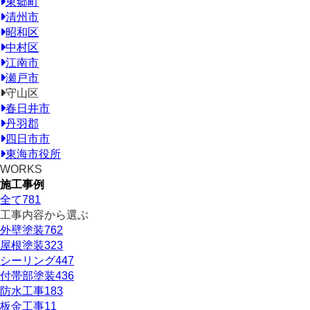
東郷町
清州市
昭和区
中村区
江南市
瀬戸市
守山区
春日井市
丹羽郡
四日市市
東海市役所
WORKS
施工事例
全て
781
工事内容から選ぶ
外壁塗装
762
屋根塗装
323
シーリング
447
付帯部塗装
436
防水工事
183
板金工事
11