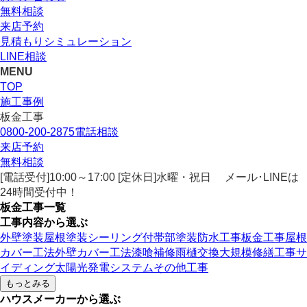
無料相談
来店予約
見積もりシミュレーション
LINE相談
MENU
TOP
施工事例
板金工事
0800-200-2875
電話相談
来店予約
無料相談
[電話受付]10:00～17:00 [定休日]水曜・祝日
メール･LINEは
24時間受付中！
板金工事一覧
工事内容から選ぶ
外壁塗装
屋根塗装
シーリング
付帯部塗装
防水工事
板金工事
屋根
カバー工法
外壁カバー工法
漆喰補修
雨樋交換
大規模修繕工事
サ
イディング
太陽光発電システム
その他工事
もっとみる
ハウスメーカーから選ぶ