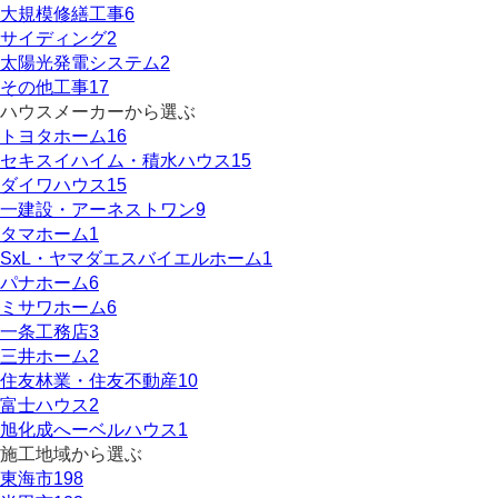
大規模修繕工事
6
サイディング
2
太陽光発電システム
2
その他工事
17
ハウスメーカーから選ぶ
トヨタホーム
16
セキスイハイム・積水ハウス
15
ダイワハウス
15
一建設・アーネストワン
9
タマホーム
1
SxL・ヤマダエスバイエルホーム
1
パナホーム
6
ミサワホーム
6
一条工務店
3
三井ホーム
2
住友林業・住友不動産
10
富士ハウス
2
旭化成へーベルハウス
1
施工地域から選ぶ
東海市
198