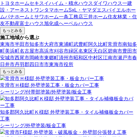
トヨタホーム
セキスイハイム・積水ハウス
ダイワハウス
一建
設・アーネストワン
タマホーム
SxL・ヤマダエスバイエルホー
ム
パナホーム
ミサワホーム
一条工務店
三井ホーム
住友林業・住
友不動産
富士ハウス
旭化成へーベルハウス
もっとみる
施工地域から選ぶ
東海市
半田市
知多市
大府市
東浦町
武豊町
阿久比町
常滑市
南知多
町
美浜町
名古屋市
高浜市
刈谷市
緑区
名東区
天白区
碧南市
豊田市
安城市
西尾市
岡崎市
東郷町
清州市
昭和区
中村区
江南市
瀬戸市
春
日井市
丹羽郡
四日市市
東海市役所
もっとみる
常滑市Ｈ様邸 外壁塗装工事・板金カバー工事
シーリング
/付帯部塗装
/外壁塗装
/板金工事
知多郡阿久比町Ｋ様邸 外壁塗装工事・タイル補修板金カバー
工事
シーリング
/外壁塗装
/板金工事