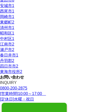
豊田市
8
安城市
1
西尾市
1
岡崎市
1
東郷町
2
清州市
1
昭和区
1
中村区
1
江南市
2
瀬戸市
2
春日井市
1
丹羽郡
2
四日市市
2
東海市役所
2
お問い合わせ
INQUIRY
0800-200-2875
[営業時間]10:00～17:00
[定休日]水曜・祝日