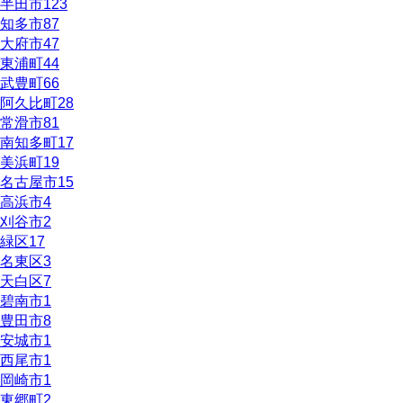
半田市
123
知多市
87
大府市
47
東浦町
44
武豊町
66
阿久比町
28
常滑市
81
南知多町
17
美浜町
19
名古屋市
15
高浜市
4
刈谷市
2
緑区
17
名東区
3
天白区
7
碧南市
1
豊田市
8
安城市
1
西尾市
1
岡崎市
1
東郷町
2