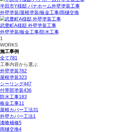
半田市Y様邸 パナホーム外壁塗装工事
外壁塗装
/屋根塗装
/板金工事
/雨樋交換
武豊町A様邸 外壁塗装工事
外壁塗装
/板金工事
/防水工事
1
WORKS
施工事例
全て
781
工事内容から選ぶ
外壁塗装
762
屋根塗装
323
シーリング
447
付帯部塗装
436
防水工事
183
板金工事
11
屋根カバー工法
31
外壁カバー工法
1
漆喰補修
5
雨樋交換
4