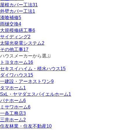
屋根カバー工法
31
外壁カバー工法
1
漆喰補修
5
雨樋交換
4
大規模修繕工事
6
サイディング
2
太陽光発電システム
2
その他工事
17
ハウスメーカーから選ぶ
トヨタホーム
16
セキスイハイム・積水ハウス
15
ダイワハウス
15
一建設・アーネストワン
9
タマホーム
1
SxL・ヤマダエスバイエルホーム
1
パナホーム
6
ミサワホーム
6
一条工務店
3
三井ホーム
2
住友林業・住友不動産
10