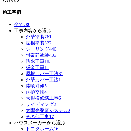
WORKS
施工事例
全て
780
工事内容から選ぶ
外壁塗装
761
屋根塗装
322
シーリング
446
付帯部塗装
435
防水工事
183
板金工事
11
屋根カバー工法
31
外壁カバー工法
1
漆喰補修
5
雨樋交換
4
大規模修繕工事
6
サイディング
2
太陽光発電システム
2
その他工事
17
ハウスメーカーから選ぶ
トヨタホーム
16