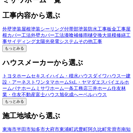
工事内容から選ぶ
外壁塗装
屋根塗装
シーリング
付帯部塗装
防水工事
板金工事
屋
根カバー工法
外壁カバー工法
漆喰補修
雨樋交換
大規模修繕工
事
サイディング
太陽光発電システム
その他工事
もっとみる
ハウスメーカーから選ぶ
トヨタホーム
セキスイハイム・積水ハウス
ダイワハウス
一建
設・アーネストワン
タマホーム
SxL・ヤマダエスバイエルホ
ーム
パナホーム
ミサワホーム
一条工務店
三井ホーム
住友林
業・住友不動産
富士ハウス
旭化成へーベルハウス
もっとみる
施工地域から選ぶ
東海市
半田市
知多市
大府市
東浦町
武豊町
阿久比町
常滑市
南知