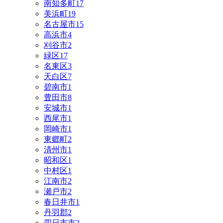
南知多町
17
美浜町
19
名古屋市
15
高浜市
4
刈谷市
2
緑区
17
名東区
3
天白区
7
碧南市
1
豊田市
8
安城市
1
西尾市
1
岡崎市
1
東郷町
2
清州市
1
昭和区
1
中村区
1
江南市
2
瀬戸市
2
春日井市
1
丹羽郡
2
四日市市
2