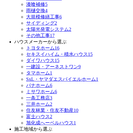
漆喰補修
5
雨樋交換
4
大規模修繕工事
6
サイディング
2
太陽光発電システム
2
その他工事
17
ハウスメーカーから選ぶ
トヨタホーム
16
セキスイハイム・積水ハウス
15
ダイワハウス
15
一建設・アーネストワン
9
タマホーム
1
SxL・ヤマダエスバイエルホーム
1
パナホーム
6
ミサワホーム
6
一条工務店
3
三井ホーム
2
住友林業・住友不動産
10
富士ハウス
2
旭化成へーベルハウス
1
施工地域から選ぶ