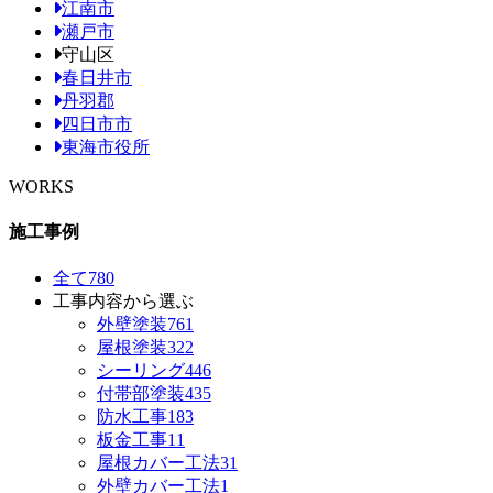
江南市
瀬戸市
守山区
春日井市
丹羽郡
四日市市
東海市役所
WORKS
施工事例
全て
780
工事内容から選ぶ
外壁塗装
761
屋根塗装
322
シーリング
446
付帯部塗装
435
防水工事
183
板金工事
11
屋根カバー工法
31
外壁カバー工法
1