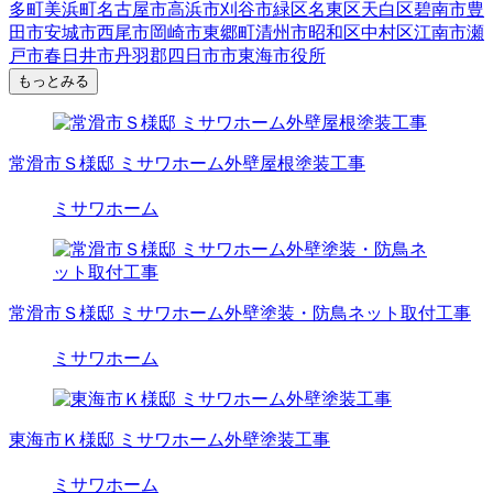
多町
美浜町
名古屋市
高浜市
刈谷市
緑区
名東区
天白区
碧南市
豊
田市
安城市
西尾市
岡崎市
東郷町
清州市
昭和区
中村区
江南市
瀬
戸市
春日井市
丹羽郡
四日市市
東海市役所
もっとみる
常滑市Ｓ様邸 ミサワホーム外壁屋根塗装工事
ミサワホーム
常滑市Ｓ様邸 ミサワホーム外壁塗装・防鳥ネット取付工事
ミサワホーム
東海市Ｋ様邸 ミサワホーム外壁塗装工事
ミサワホーム