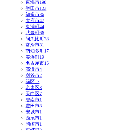
東海市
198
半田市
123
知多市
86
大府市
47
東浦町
44
武豊町
66
阿久比町
28
常滑市
81
南知多町
17
美浜町
19
名古屋市
15
高浜市
4
刈谷市
2
緑区
17
名東区
3
天白区
7
碧南市
1
豊田市
8
安城市
1
西尾市
1
岡崎市
1