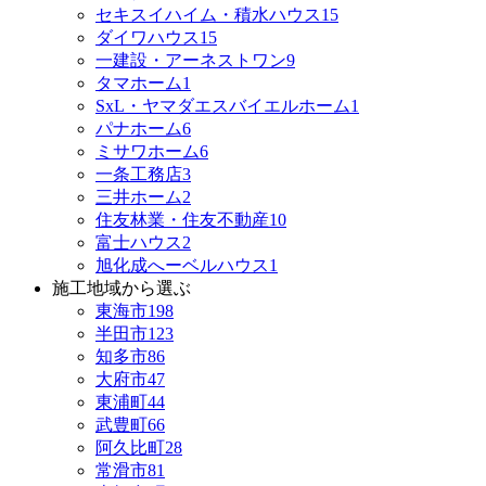
セキスイハイム・積水ハウス
15
ダイワハウス
15
一建設・アーネストワン
9
タマホーム
1
SxL・ヤマダエスバイエルホーム
1
パナホーム
6
ミサワホーム
6
一条工務店
3
三井ホーム
2
住友林業・住友不動産
10
富士ハウス
2
旭化成へーベルハウス
1
施工地域から選ぶ
東海市
198
半田市
123
知多市
86
大府市
47
東浦町
44
武豊町
66
阿久比町
28
常滑市
81