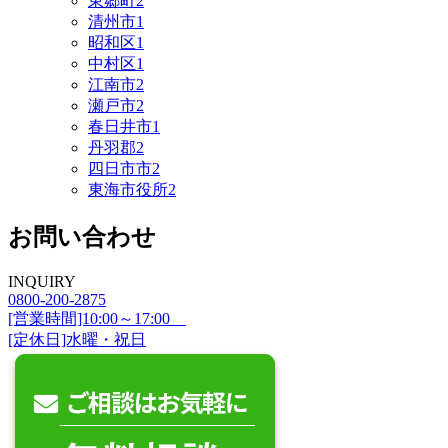
東郷町
2
清州市
1
昭和区
1
中村区
1
江南市
2
瀬戸市
2
春日井市
1
丹羽郡
2
四日市市
2
東海市役所
2
お問い合わせ
INQUIRY
0800-200-2875
[営業時間]10:00～17:00
[定休日]水曜・祝日