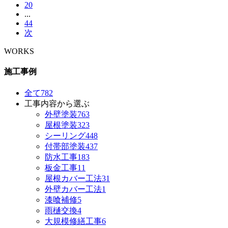
20
...
44
次
WORKS
施工事例
全て
782
工事内容から選ぶ
外壁塗装
763
屋根塗装
323
シーリング
448
付帯部塗装
437
防水工事
183
板金工事
11
屋根カバー工法
31
外壁カバー工法
1
漆喰補修
5
雨樋交換
4
大規模修繕工事
6