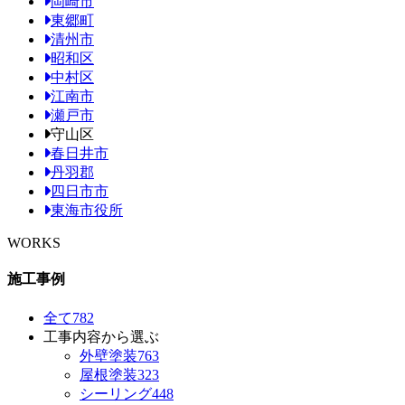
岡崎市
東郷町
清州市
昭和区
中村区
江南市
瀬戸市
守山区
春日井市
丹羽郡
四日市市
東海市役所
WORKS
施工事例
全て
782
工事内容から選ぶ
外壁塗装
763
屋根塗装
323
シーリング
448