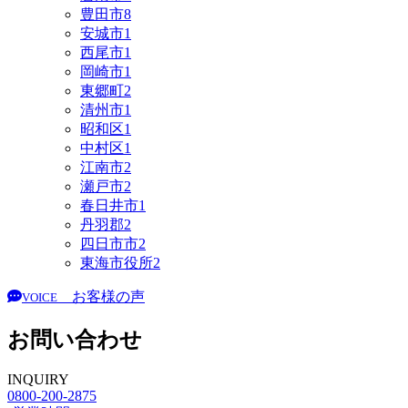
豊田市
8
安城市
1
西尾市
1
岡崎市
1
東郷町
2
清州市
1
昭和区
1
中村区
1
江南市
2
瀬戸市
2
春日井市
1
丹羽郡
2
四日市市
2
東海市役所
2
お客様の声
VOICE
お問い合わせ
INQUIRY
0800-200-2875