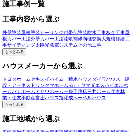
施工事例一覧
工事内容から選ぶ
外壁塗装
屋根塗装
シーリング
付帯部塗装
防水工事
板金工事
屋
根カバー工法
外壁カバー工法
漆喰補修
雨樋交換
大規模修繕工
事
サイディング
太陽光発電システム
その他工事
もっとみる
ハウスメーカーから選ぶ
トヨタホーム
セキスイハイム・積水ハウス
ダイワハウス
一建
設・アーネストワン
タマホーム
SxL・ヤマダエスバイエルホ
ーム
パナホーム
ミサワホーム
一条工務店
三井ホーム
住友林
業・住友不動産
富士ハウス
旭化成へーベルハウス
もっとみる
施工地域から選ぶ