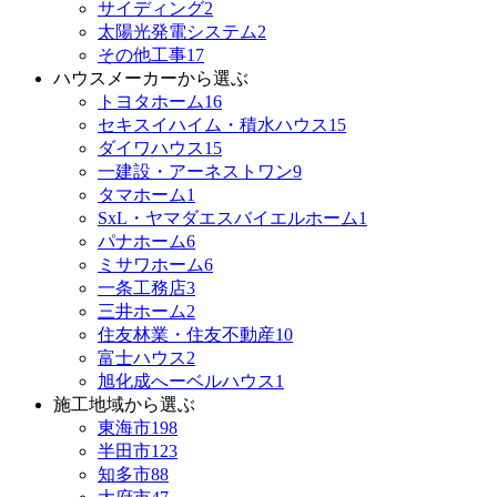
サイディング
2
太陽光発電システム
2
その他工事
17
ハウスメーカーから選ぶ
トヨタホーム
16
セキスイハイム・積水ハウス
15
ダイワハウス
15
一建設・アーネストワン
9
タマホーム
1
SxL・ヤマダエスバイエルホーム
1
パナホーム
6
ミサワホーム
6
一条工務店
3
三井ホーム
2
住友林業・住友不動産
10
富士ハウス
2
旭化成へーベルハウス
1
施工地域から選ぶ
東海市
198
半田市
123
知多市
88