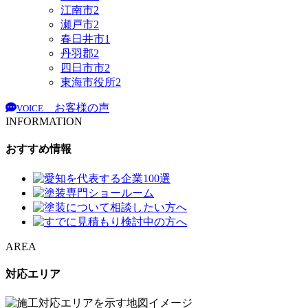
江南市
2
瀬戸市
2
春日井市
1
丹羽郡
2
四日市市
2
東海市役所
2
お客様の声
VOICE
INFORMATION
おすすめ情報
AREA
対応エリア