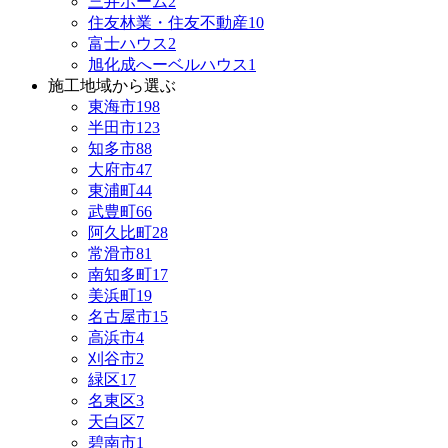
三井ホーム
2
住友林業・住友不動産
10
富士ハウス
2
旭化成へーベルハウス
1
施工地域から選ぶ
東海市
198
半田市
123
知多市
88
大府市
47
東浦町
44
武豊町
66
阿久比町
28
常滑市
81
南知多町
17
美浜町
19
名古屋市
15
高浜市
4
刈谷市
2
緑区
17
名東区
3
天白区
7
碧南市
1