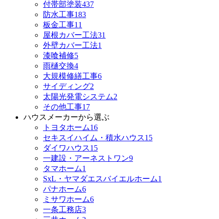
付帯部塗装
437
防水工事
183
板金工事
11
屋根カバー工法
31
外壁カバー工法
1
漆喰補修
5
雨樋交換
4
大規模修繕工事
6
サイディング
2
太陽光発電システム
2
その他工事
17
ハウスメーカーから選ぶ
トヨタホーム
16
セキスイハイム・積水ハウス
15
ダイワハウス
15
一建設・アーネストワン
9
タマホーム
1
SxL・ヤマダエスバイエルホーム
1
パナホーム
6
ミサワホーム
6
一条工務店
3