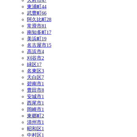
大府市
47
東浦町
44
武豊町
66
阿久比町
28
常滑市
81
南知多町
17
美浜町
19
名古屋市
15
高浜市
4
刈谷市
2
緑区
17
名東区
3
天白区
7
碧南市
1
豊田市
8
安城市
1
西尾市
1
岡崎市
1
東郷町
2
清州市
1
昭和区
1
中村区
1